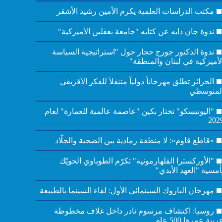
مكتب الدراسات العلمية يكرم الأمين رشيد الأشقر
ندوة جان دايه عن كتابه "جامعة بعقلين الأميركية"
ندوة الدكتور جورج حجار حول "استراتيجية السياسة
لأميركية في لبنان والمنطقة"
الجزائر تطلق مهرجاناً دولياً متنقلاً للفكر الأفريقي
لمتوسطي
"اليونيسكو" تختار بكين "عاصمة عالمية للعمارة" لعام
202
«قاطع قاوم»: لا منطقة رمادية بين الضحية والجلّاد
"الأوركسترا الفلهارمونية" تكرّم الطوباوي الحويّك
أمسية "العهد الأبدي"
مهرجان الباروك السينمائي الأول: لقاء السينما بالطبيعة
روسيا: اكتشاف مرسوم نادر داخل غلاف مخطوطة
ربية عمرها 500 عام