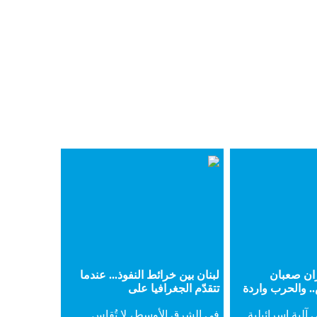
ران صعبان
لبنان بين خرائط النفوذ... عندما
. والحرب واردة
تتقدّم الجغرافيا على
آلية اسرائيلية
في ​الشرق الأوسط​، لا تُقاس