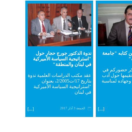
ن كتابه "جامعة
ندوة الدكتور جورج حجار حول
"
"استراتيجية السياسة الأميركية
في لبنان والمنطقة"
كر حضوركم في
 نقيمها حول أدب
عقد مكتب الدراسات العلمية ندوة
وجهاده لمناسبة
بتاريخ 17/ت2/2005، بعنوان
"استراتيجية السياسة الأميركية
في لبنان
[...]
الجمعة 3 آذار 2017
[...]