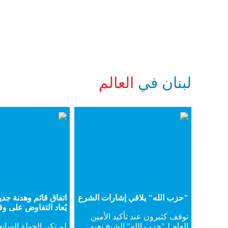
لبنان في
العالم
"حزب الله" يلاقي إشارات الشرع
اتفاق قائم وهدنة جديد
يُعاد التفاوض على و
توقف كثيرون عند تأكيد الأمين
العام لـ"حزب الله" الشيخ نعيم
لم تكن الجولة الساب