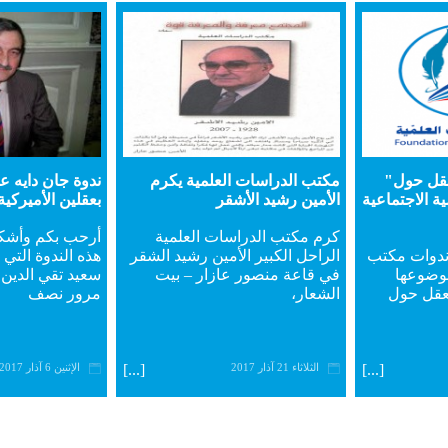
لعقل حول"
مكتب الدراسات العلمية يكرم
ندوة جان دايه ع
ة الاجتماعية
الأمين رشيد الأشقر
بعقلين الأميركية
كرم مكتب الدراسات العلمية
أرحب بكم وأش
ندوات مكتب
الراحل الكبير الأمين رشيد الشقر
هذه الندوة التي
موضوعها
في قاعة منصور عازار – بيت
سعيد تقي الدين 
لعقل حول
الشعار،
مرور نصف
[...]
الثلاثاء 21 آذار 2017
[...]
الإثنين 6 آذار 2017