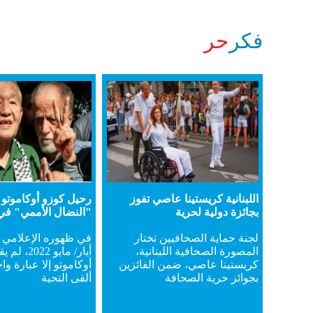
فكر
حر
اللبنانية كريستينا عاصي تفوز
رحيل كوزو أوكاموت
بجائزة دولية لحرية
"النضال الأممي" في 
لجنة حماية الصحافيين تختار
المصورة الصحافية اللبنانية،
أيار/ مايو 22
كريستينا عاصي، ضمن الفائزين
أوكاموتو إلا عبارة واح
بجوائز حرية الصحافة
ألقى التحية