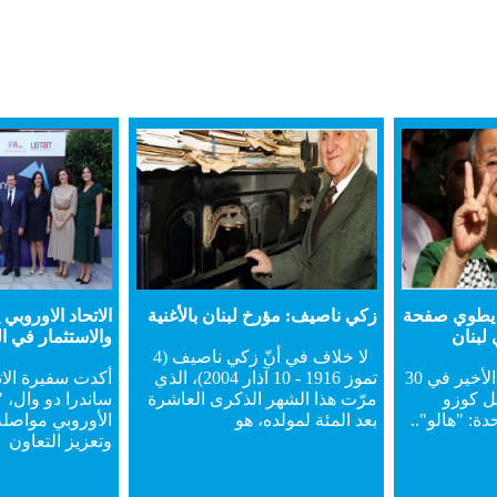
و يطوي صفحة
زكي ناصيف: مؤرخ لبنان بالأغنية
الاتحاد الاوروبي 
لبنان
والاستثمار في ا
لا خلاف في أنّ زكي ناصيف (4
في ظهوره الإعلامي الأخير في 30
تموز 1916 - 10 آذار 2004)، الذي
أكدت سفيرة الات
20، لم يقل كوزو
مرّت هذا الشهر الذكرى العاشرة
ساندرا دو وال، "ا
دة: "هالو"..
بعد المئة لمولده، هو
الأوروبي مواصلة 
وتعزيز التعاون