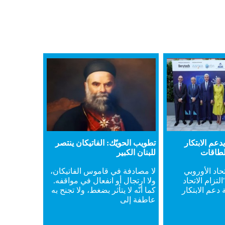
يدعم الابتكار
تطويب الحويّك: الفاتيكان ينتصر
لطاقات
للبنان الكبير
حاد الأوروبي
لا مصادفة في قاموس الفاتيكان،
لتزام الاتحاد
ولا ارتجال أو انفعال في مواقفه.
دعم الابتكار
كما أنّه لا يتأثر بضغط، ولا تجنح به
عاطفة إلى