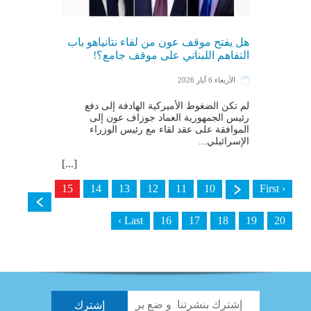
هل يفتح موقف عون من لقاء نتانياهو باب
التفاهم اللبناني على موقف جامع؟!
الأربعاء 6 أيار 2026
لم تكن الضغوط الأميركية الهادفة إلى دفع
رئيس الجمهورية العماد ​جوزاف عون​ إلى
الموافقة على عقد لقاء مع رئيس الوزراء
الإسرائيلي...
[...]
15
14
13
12
11
10
‹ First
Last ›
16
17
18
19
20