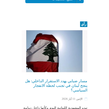
رأي
مسار ضبابي يهدد الاستقرار الداخلي: هل
ينجح لبنان في تجنب لحظة الانفجار
السياسي؟
الإثنين 11 أيار 2026
تبدو المشهدية ال​لبنان​ية اليوم وكأنها داخل دوامة