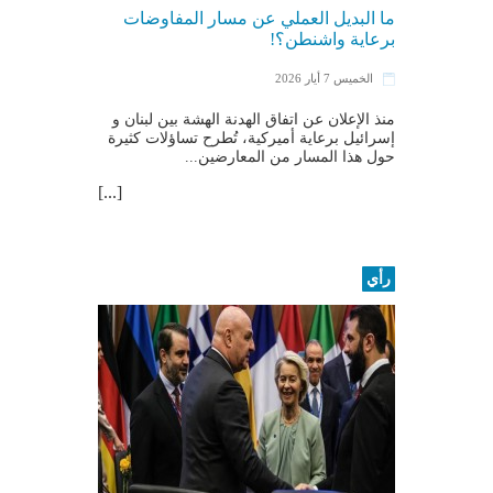
ما البديل العملي عن مسار المفاوضات
برعاية واشنطن؟!
الخميس 7 أيار 2026
منذ الإعلان عن ​اتفاق الهدنة​ الهشة بين ​لبنان​ و​
إسرائيل​ برعاية أميركية، تُطرح تساؤلات كثيرة
حول هذا المسار من المعارضين...
[...]
رأي