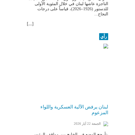
الناجزة عاشها لبنان في خلال المئوية الأولى
للدستور (1926–2026)، قياساً على درجات
النجاح...
[...]
رأي
لبنان يرفض الآلية العسكرية واللواء
المزعوم
الجمعة 22 أيار 2026
يتأرجح الوضع في الخليج بين مواقف الرئيس