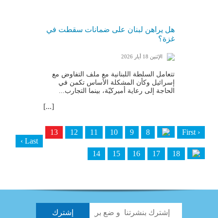
هل يراهن لبنان على ضمانات سقطت في
غزة؟
الإثنين 18 أيار 2026
تتعامل السلطة ال​لبنان​ية مع ملف التفاوض مع
إسرائيل وكأن المشكلة الأساس تكمن في
الحاجة إلى رعاية أميركيّة، بينما التجارب...
[...]
13
12
11
10
9
8
‹ First
Last ›
14
15
16
17
18