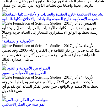
1- شذرات من مسار العلمنة الأوربي: مثّلت أوروبا من خلال مسارها
التاريخي تجلِياً واضحًا من تجلّيات الدّولة التي عبّرت عن مسار...
[...]
الشريعة الإسلامية خارج العقيدة والعبادات والأخلاق...كلها عَلمانية
الخميس 25 أيار 2017
من بين العديد من الكاتبات الأردنيات والعربيات، تطلّ زليخة أبو
ريشة بخطابها الواثق الاستفزازي المنحاز إلى الحياة حرية وجمالاً،...
[...]
"الأصولية والعلمانية"
الأربعاء 24 أيار 2017
هذا كتاب صادر عن دار الثقافة في القاهرة عام 2005، وقد تضمن
أسئلة راهنة وحارقة، على الرغم من مرور أكثر من عشر سنوات
على إصداره، لذلك...
[...]
الصراع بين الأصولية و التنوير
الأربعاء 24 أيار 2017
لا يحدث التغيير في الأفكار والأمم حتى تمر بمراحلها الحرجة،
لحظات الاصطدام بالواقع , حين يعجز الفكر السائد عن تقديم أي
شيء نافع بل...
[...]
المواطنة في الفكر الإسلامي