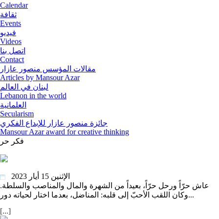
Calendar
ثقافة
Events
فيديو
Videos
اتصل بنا
Contact
مقالات المؤسس منصور عازار
Articles by Mansour Azar
لبنان في العالم
Lebanon in the world
العلمانية
Secularism
جائزة منصور عازار للإبداع الفكري
Mansour Azar award for creative thinking
فكر
حر
وليد صلَيبي: المفكر العربي اللاعنفي وداعاً
الإثنين 15 أيار 2023
عاش حرّاً ورحل حرّاً، بعيداً من الشهرة والمال والمناصب والسلطة.
وكان اللقب الأحبّ إلى قلبه: المناضل، بعدما اختار لحياته دور...
[...]