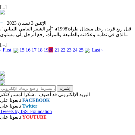
[...]
25 عاما على رحيل ميشال طراد...ألهمته جلنار وغنته فيروز
الإثنين 3 نيسان 2023
قبل ربع قرن، رحل ميشال طراد(1998)، "أبو الشعر العامي اللبناني"،
الذي في نظمه وعلاقته بالطبيعة والمرأة، رفع الزجل إلى مستوى...
[...]
‹ First
15
16
17
18
19
20
21
22
23
24
25
Last ›
البريد الإلكتروني قد أضيف .. شكرا لمشاركتكم
FACEBOOK
تابعونا على
Twitter
تابعونا على
Tweets by ISS_Foundation
YOUTUBE
تابعونا على