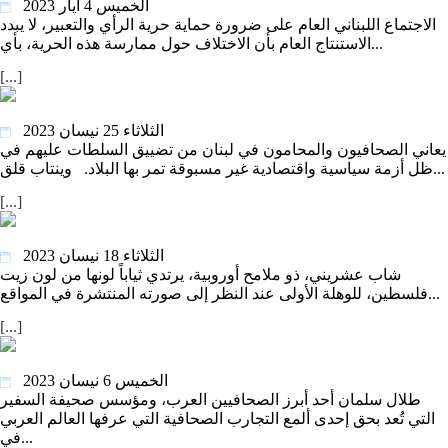
الخميس 4 أيار 2023
الاجتماع اللبناني العام على ضرورة حماية حرية الرأي والتعبير، لا يبدد
الاستنتاج العام بأن الاختلاف حول ممارسة هذه الحرية، بأي...
[...]
مجال حرية التعبير يضيق على الصحافيين والمحامين في لبنان
الثلاثاء 25 نيسان 2023
يعاني الصحافيون والمحامون في لبنان من تضييق السلطات عليهم في
ظل أزمة سياسية واقتصادية غير مسبوقة تمر بها البلاد. وينتاب قلق...
[...]
وداعاً "جهاد منصور".. ثائر سويسري من أجل فلسطين
الثلاثاء 18 نيسان 2023
شاب عشريني، ذو ملامح أوروبية، يرتدي ثياباً لونها من لون زيت
فلسطين، للوهلة الأولى عند النظر إلى صورته المنتشرة في المواقع...
[...]
طلال سلمان … القلب الأبيض والورق الأسمر والحبر الأزرق
الخميس 6 نيسان 2023
طلال سلمان أحد أبرز الصحافيين العرب، ومؤسس صحيفة السفير
التي تُعد بحق إحدى ألمع التجارب الصحافية التي عرفها العالم العربي
في...