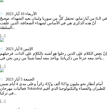
في الذكرى الـ107 لشهدائها.. ما التحديات التي تواجه الصحافة اللبنانية
اليوم؟
الأربعاء 10 أيار 2023
في الـ6 من أيار/مايو، تحتفل كلٌّ من سوريا ولبنان بعيد الشهداء. صحيحٌ
أنّ هذه الذكرى هي في الأساس لشهداء الصحافة، الذين علّقت
السلطة...
[...]
إيلي شويري: الراحل «المتنزّه على حفاف العمر»…
الإثنين 8 أيار 2023
إنّ بعض الكلام على الذين رحلوا هو أشبه بالكلام على الذات. فرحيلهم
يأخذ معه جزءاً من ذكرياتنا. ويأخذ معه أيضاً شيئاً من زمن نحن في...
[...]
ذهبية وفضيّة لطلاب لبنانيين في مهرجان Teknofest في تركيا
الجمعة 5 أيار 2023
أمام أنظار نحو مليون و925 ألف و437 زائراً وعلى مدى 4 أيام ضمن
فعاليات مهرجان Teknofest للطيران والفضاء والتكنولوجيا الذي أُقيم
في تركيا...
[...]
"لبنَنة" الحريات العربية.. "تسوية" بين الرغبة والواقع