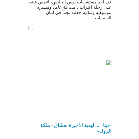
في أحد مستشفيات لوس أنجليس، أغمض عينيه
على رحلة اغتراب دامت 42 عاماً، ومسيرة
موسيقية وغنائية جعلته نجماً في لبنان
الستينيات...
[...]
«تينا»... الهدية الأخيرة لعشّاق «ملكة
الروك»