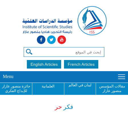
English Articles
French Articles
Menu
لبنان في العالم
مقالات المؤسس
العلمانية
جائزة منصور عازار
منصور عازار
للإبداع الفكري
فكر
حر