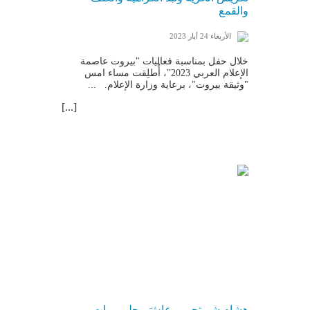
والقمع
الأربعاء 24 أيار 2023
خلال حفل بمناسبة فعاليات "بيروت عاصمة
الإعلام العربي 2023"، أُطلِقت مساء امس
"وثيقة بيروت"، برعاية وزارة الإعلام. ...
[...]
هشام شربتجي... عاشَ وحلم ومات