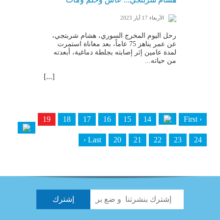
الأربعاء 17 أيار 2023
رحل اليوم المخرج السوري، هشام شربتجي،
عن عمر يناهز 75 عاماً، بعد معاناة استمرت
لمدة عامين إثر إصابته بجلطة دماغية، أبعدته
من حياته...
[...]
19
18
17
16
15
14
‹ First
Last ›
20
21
22
23
24