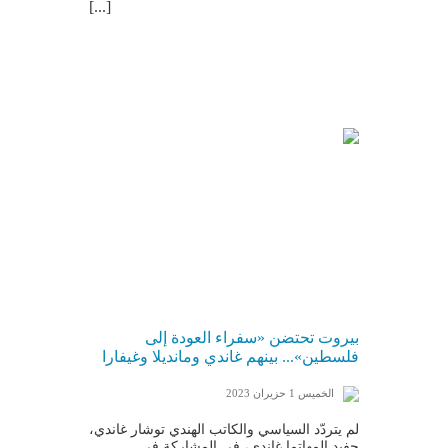
[...]
بيروت تحتضن «سفراء العودة إلى
فلسطين»... بينهم غاندي ومانديلا وغيفارا
الخميس 1 حزيران 2023
لم يتردّد السياسي والكاتب الهندي توشار غاندي،
حفيد المهاتما غاندي، في المشاركة في