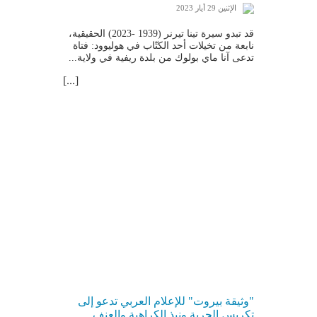
الإثنين 29 أيار 2023
قد تبدو سيرة تينا تيرنر (1939 -2023) الحقيقية،
نابعة من تخيلات أحد الكتّاب في هوليوود: فتاة
تدعى آنا ماي بولوك من بلدة ريفية في ولاية...
[...]
"وثيقة بيروت" للإعلام العربي تدعو إلى
تكريس الحرية ونبذ الكراهية والعنف