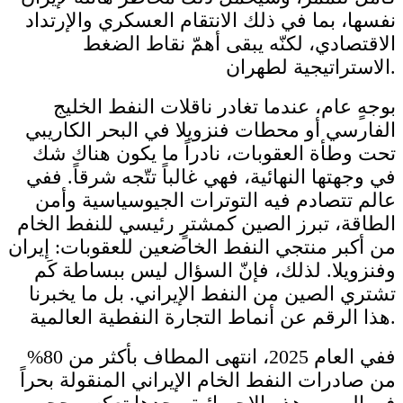
نفسها، بما في ذلك الانتقام العسكري والإرتداد
الاقتصادي، لكنّه يبقى أهمّ نقاط الضغط
الاستراتيجية لطهران.
بوجهٍ عام، عندما تغادر ناقلات النفط الخليج
الفارسي أو محطات فنزويلا في البحر الكاريبي
تحت وطأة العقوبات، نادراً ما يكون هناك شك
في وجهتها النهائية، فهي غالباً تتّجه شرقاً. ففي
عالم تتصادم فيه التوترات الجيوسياسية وأمن
الطاقة، تبرز الصين كمشترٍ رئيسي للنفط الخام
من أكبر منتجي النفط الخاضعين للعقوبات: إيران
وفنزويلا. لذلك، فإنّ السؤال ليس ببساطة كَم
تشتري الصين من النفط الإيراني. بل ما يخبرنا
هذا الرقم عن أنماط التجارة النفطية العالمية.
ففي العام 2025، انتهى المطاف بأكثر من 80%
من صادرات النفط الخام الإيراني المنقولة بحراً