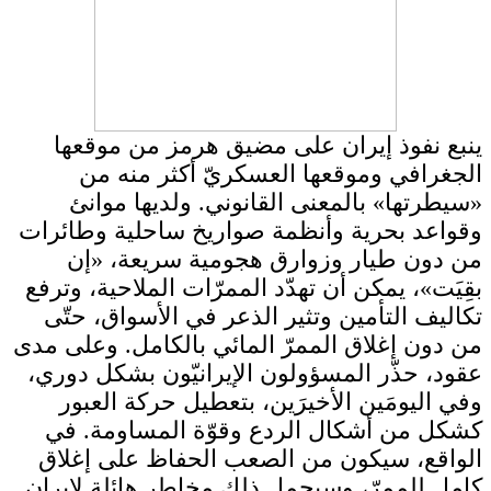
ينبع نفوذ إيران على مضيق هرمز من موقعها
الجغرافي وموقعها العسكريّ أكثر منه من
«سيطرتها» بالمعنى القانوني. ولديها موانئ
وقواعد بحرية وأنظمة صواريخ ساحلية وطائرات
من دون طيار وزوارق هجومية سريعة، «إن
بقِيَت»، يمكن أن تهدّد الممرّات الملاحية، وترفع
تكاليف التأمين وتثير الذعر في الأسواق، حتّى
من دون إغلاق الممرّ المائي بالكامل. وعلى مدى
عقود، حذّر المسؤولون الإيرانيّون بشكل دوري،
وفي اليومَين الأخيرَين، بتعطيل حركة العبور
كشكل من أشكال الردع وقوّة المساومة. في
الواقع، سيكون من الصعب الحفاظ على إغلاق
كامل للممرّ، وسيحمل ذلك مخاطر هائلة لإيران