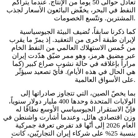
تعادل حوالى 50 يوماً من الإنتاج. عندما يتراكم
النفط في البحر، يخفّض البائعون الأسعار لجذب
المشترين. وتتّسع الخصومات.
كما ذكرنا سابقاً، تُضيف البيئة الجيوسياسية
لإيران طبقة أخرى من التعقيد. إذ يمرّ ما يقرب
من خُمس الاستهلاك العالمي من النفط الخام
عبر مضيق هرمز، وهو ممر ضيّق هدّدت إيران
مراراً بإغلاقه في حالة نشوب صراع كبير (كما
هي الحال في هذه الأيام). فأيّ تصعيد سيؤثّر
على الأسواق العالمية.
بما يخصّ الصين، التي تتجاوز صادراتها إلى
الولايات المتحدة وحدها 400 مليار دولار سنوياً،
فإنّ الاستقرار الجيوسياسي الأوسع نطاقًا له
وزن اقتصادي هائل. وعندما أشارت واشنطن في
العام 2026 إلى أنّها قد تفرض تعرفة جمركية
بنسبة 25% على شركاء إيران التجاريّين، كانت