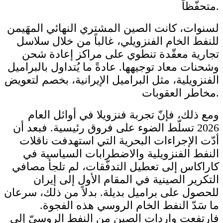
متحفّظاً.
لسنوات، كانت الصين المشتري النهائي المهَيمن
للنفط الخام الفنزويلي، غالباً من خلال سلاسل
تجارية معقّدة تنطوي على مراكز إعادة شحن
وشحنات معاد توجيهها. عادةً ما يُتداول بالبراميل
الفنزويلية، مثل البراميل الإيرانية، بخصم لتعويض
مخاطر العقوبات.
ومع ذلك، فإنّ تجربة فنزويلا في أوائل العام
2026 تسلّط الضوء على فروق رئيسية. فبعد أن
أدّت الإجراءات البحرية التي استهدفت ناقلات
النفط الفنزويلية والاضطرابات السياسية في
كاراكاس إلى تعطيل التدفّقات، لم تلجأ مصافي
التكرير الصينية في المقام الأول إلى إيران
للحصول على براميل بديلة. بدلاً من ذلك، سرعان
ما سَدّ النفط الخام الروسي هذه الفجوة.
فارتفعت واردات الصين من النفط الروسيّ إلى