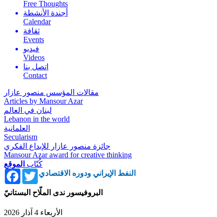
Free Thoughts
أجندة الأنشطة
Calendar
ثقافة
Events
فيديو
Videos
اتصل بنا
Contact
مقالات المؤسس منصور عازار
Articles by Mansour Azar
لبنان في العالم
Lebanon in the world
العلمانية
Secularism
جائزة منصور عازار للإبداع الفكري
Mansour Azar award for creative thinking
كُتّاب
الموقع
Facebook
Twitter
النفط الإيراني ودوره الاقتصادي
البروفيسور ندى الملّاح البستانيّ
الأربعاء 4 آذار 2026