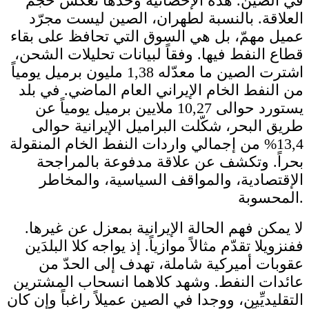
في الصين. هذه الإحصائية وحدها تعكس حجم
العلاقة. بالنسبة لطهران، الصين ليست مجرّد
عميل مهمّ، بل هي السوق التي تحافظ على بقاء
قطاع النفط فيها. وفقاً لبيانات تحليلات الشحن،
اشترت الصين ما معدّله 1,38 مليون برميل يومياً
من النفط الخام الإيراني العام الماضي. في بلد
يستورد حوالى 10,27 ملايين برميل يومياً عن
طريق البحر، شكّلت البراميل الإيرانية حوالى
13,4% من إجمالي واردات النفط الخام المنقولة
بحراً. وتكشف عن علاقة مدفوعة بالمراجحة
الإقتصادية، والمواقف السياسية، والمخاطر
المحسوبة.
لا يمكن فهم الحالة الإيرانية بمعزل عن غيرها.
ففنزويلا تقدّم مثالاً موازياً. إذ يواجه كلا البلدَين
عقوبات أميركية شاملة، تهدف إلى الحدّ من
عائدات النفط. وشهد كلاهما انسحاب المشترين
التقليديِّين، ووجدا في الصين عميلاً راغباً وإن كان