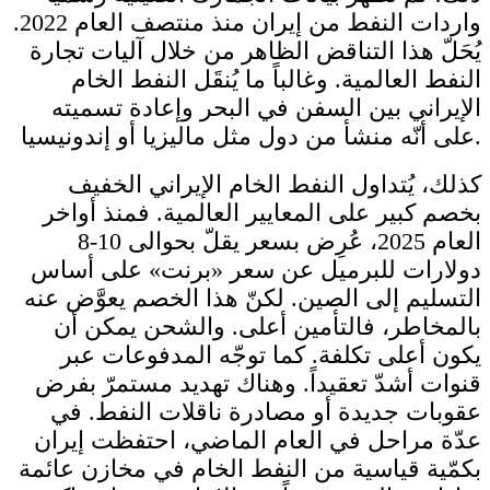
واردات النفط من إيران منذ منتصف العام 2022.
يُحَلّ هذا التناقض الظاهر من خلال آليات تجارة
النفط العالمية. وغالباً ما يُنقَل النفط الخام
الإيراني بين السفن في البحر وإعادة تسميته
على أنّه منشأ من دول مثل ماليزيا أو إندونيسيا.
كذلك، يُتداول النفط الخام الإيراني الخفيف
بخصم كبير على المعايير العالمية. فمنذ أواخر
العام 2025، عُرِض بسعر يقلّ بحوالى 10-8
دولارات للبرميل عن سعر «برنت» على أساس
التسليم إلى الصين. لكنّ هذا الخصم يعوَّض عنه
بالمخاطر، فالتأمين أعلى. والشحن يمكن أن
يكون أعلى تكلفة. كما توجّه المدفوعات عبر
قنوات أشدّ تعقيداً. وهناك تهديد مستمرّ بفرض
عقوبات جديدة أو مصادرة ناقلات النفط. في
عدّة مراحل في العام الماضي، احتفظت إيران
بكمّية قياسية من النفط الخام في مخازن عائمة