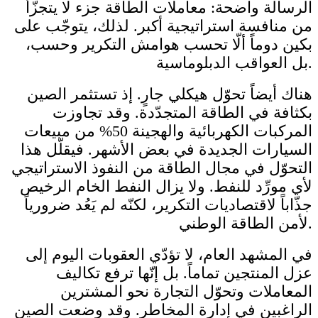
الرسالة واضحة: معاملات الطاقة جزء لا يتجزّأ
من منافسة استراتيجية أكبر. لذلك، يتوجّب على
بكين دوماً ألّا تحسب هوامش التكرير وحسب،
بل العواقب الدبلوماسية.
هناك أيضاً تحوّل هيكلي جارٍ. إذ تستثمر الصين
بكثافة في الطاقة المتجدّدة. وقد تجاوزت
المركبات الكهربائية والهجينة 50% من مبيعات
السيارات الجديدة في بعض الأشهر. فيقلّل هذا
التحوّل في مجال الطاقة من النفوذ الاستراتيجي
لأي مورِّد للنفط. ولا يزال النفط الخام الرخيص
جذّاباً لاقتصاديات التكرير، لكنّه لم يَعُد ضرورياً
لأمن الطاقة الوطني.
في المشهد العام، لا تؤدّي العقوبات اليوم إلى
عزل المنتجين تماماً. بل إنّها ترفع تكاليف
المعاملات وتحوّل التجارة نحو المشترين
الراغبين في إدارة المخاطر. وقد وضعت الصين