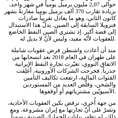
حوالى 2,07 مليون برميل يومياً في شهر واحد،
بزيادة تقارب 370 ألف برميل يومياً مقارنةً بشهر
كانون الثاني، وهو ما يعادل تقريباً صادرات
فنزويلا السابقة إلى الصين. يدلّ هذا الاستبدال
إلى قصة أكبر. إذ تشتري الصين النفط الخاضع
للعقوبات لأنّه مفيد، وليس لأنّ لا بديل له.
منذ أن أعادت واشنطن فرض عقوبات شاملة
على طهران في العام 2018 بعد انسحابها من
الاتفاق النووي، تغيّرت تجارة النفط الإيرانية
جذرياً. فخرجت الشركات الأوروبية، أغلِقت
القنوات المالية، ارتفعت تكاليف التأمين
والشحن، وقلّص العديد من المستوردين
الآسيويّين مشترياتهم أو أوقفوها.
من جهة أُخرى، ترفض بكين العقوبات الأحادية،
وتصرّ على أنّ تجارتها مع إيران مشروعة. ومع
ذلك، لم تظهر بيانات الجمارك الصينية رسمياً