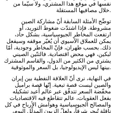
نفسها في موقع هذا المشتري، ولا سيّما من
خلال مصافيها المستقلة.
توضِّح الأمثلة السابقة أنّ مشاركة الصين
مشروطة. فإذا اشتدّت ضغوط التوريد، أو
ارتفعت المخاطر الجيوسياسية، بشكل حاد،
يمكن للعملاق الآسيوي أن يُغيّر موقفه وسيفعل
ذلك. بحسب طهران، فإنّ المخاطر وجودية، أمّا
لبكين، فهي محض اقتصادية. فالتنّين الصيني
يشتري من الكثير من الدول، والقاسم المشترك
بينها ليس الإيديولوجيا، بل السعر والموثوقية.
في النهاية، نرى أنّ العلاقة النفطية بين إيران
والصين ليست قصة تبعية. إنّها قصة براميل
مخفّضة السعر تتدفّق عبر عالم أُعيد تشكيله
بفعل العقوبات، عالم تتقاطع فيه الاقتصاديات
والمصالح الجيوسياسية وهوامش الأرباح في كل
ناقلة تُبحِر شرقاً، ولعلّ الزبون المدلّل اليوم،