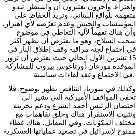
واهتراء. وآخرون يعتبرون أن واشنطن تبدو
متفهمة للواقع اللبناني، وتريد الحفاظ على
المؤسسات والجيش وعدم تعرّضه لأي اهتزاز،
وأن هناك تفهماً لآلية التعاطي في موضوع
سحب السلاح، وهو ما يفترض أن يظهر أكثر
في إجتماع لجنة مراقبة وقف إطلاق النار في
15 تشرين الأول الحالي حيث يفترض أن تزور
الموفدة مورغان أورتاغوس بيروت للمشاركة
في الاجتماع وعقد لقاءات سياسية.
وكذلك في سوريا، التناقض يظهر بوضوح. فلا
تخفى المواقف الأميركية التي تشير الى
احتضان الرئيس أحمد الشرع ودعم تجربته
وتثبيت الاستقرار هناك وخلق تفاهمات مع
مختلف المكوّنات، وفي المقابل، هناك غطاء
ممنوح لإسرائيل في تصعيد عملياتها العسكرية