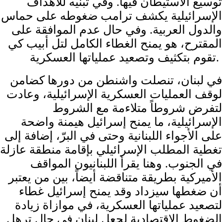
توسيع الاستيطان فيها. وفي تبنيه للأهداف
الإسرائيلية يكشف ترامب ضغوطه على حماس
والدول العربية. وفي حال عدم الموافقة على
المقترح، هو يمنح الغطاء الكامل لتل أبيب كي
تقوم بتكثيف وتصعيد عملياتها العسكرية.
في لبنان، تنصلت واشنطن من دورها كضامن
لوقف العمليات العسكرية الإسرائيلية، وعادت
لتفرض شروطاً متلاءمة مع الشروط
الإسرائيلية، ما يمنح إسرائيل هيمنة واضحة
على الأجواء اللبنانية وحتى في البرّ، إضافة إلى
تغطية المطلب الإسرائيلي بإقامة منطقة عازلة
في الجنوب. وهنا يقرأ اللبنانيون المواقف
الأميركية بطريقة متناقضة أيضاً، بين من يعتبر
أن ضغطها سيزداد وقد يمنح إسرائيل غطاء
لتصعيد عملياتها العسكرية، في موازاة زيادة
الضغوط الإقتصادية لجعل لبنان في حال ترهل