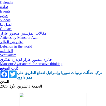
Calendar
ثقافة
Events
فيديو
Videos
اتصل بنا
Contact
مقالات المؤسس منصور عازار
Articles by Mansour Azar
لبنان في العالم
Lebanon in the world
العلمانية
Secularism
جائزة منصور عازار للإبداع الفكري
Mansour Azar award for creative thinking
كُتّاب
الموقع
Facebook
Twitter
تركيا عطّلت ترتيبات سوريا وإسرائيل لقطع الطريق على
ممر داوود
المدن
الجمعة 3 تشرين الأول 2025