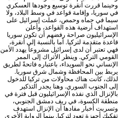
وحينما قررت أنقرة توسيع وجودها العسكري
في سوريا، وإقامة قواعد في وسط البلاد، ولا
سيما في حماه وحمص، عملت إسرائيل على
استهداف أرضية هذه القواعد، وأعلن
الإسرائيليون صراحة رفضهم أن تكون سوريا
قاعدة متقدمة لتركيا. أما بالنسبة إلى أنقرة،
فهي تعتبر أن لدى إسرائيل مشروعاً يهدد الأمن
القومي التركي. وينظر الأتراك إلى الممر
الإنساني نحو السويداء، باعتباره فاتحةً لطريق
يربط بين المحافظة وشمال شرق سوريا.
لذلك، كانت هناك محاولات من تركيا للدخول
إلى الجنوب السوري. وهنا يجدر التذكير
بالإنزال الذي نفذه الإسرائيليون قبل فترة في
منطقة الكسوة، في ريف دمشق الجنوبي،
وتسربت أخبار مفادها أن الإنزال استهدف
تفكيك أجهزة تعود لتركيا. بينما الرواية الأخرى