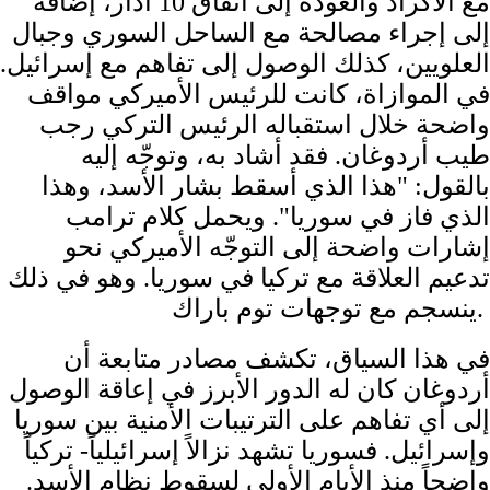
مع الأكراد والعودة إلى اتفاق 10 آذار، إضافة
إلى إجراء مصالحة مع الساحل السوري وجبال
العلويين، كذلك الوصول إلى تفاهم مع إسرائيل.
في الموازاة، كانت للرئيس الأميركي مواقف
واضحة خلال استقباله الرئيس التركي رجب
طيب أردوغان. فقد أشاد به، وتوجّه إليه
بالقول: "هذا الذي أسقط بشار الأسد، وهذا
الذي فاز في سوريا". ويحمل كلام ترامب
إشارات واضحة إلى التوجّه الأميركي نحو
تدعيم العلاقة مع تركيا في سوريا. وهو في ذلك
ينسجم مع توجهات توم باراك.
في هذا السياق، تكشف مصادر متابعة أن
أردوغان كان له الدور الأبرز في إعاقة الوصول
إلى أي تفاهم على الترتيبات الأمنية بين سوريا
وإسرائيل. فسوريا تشهد نزالاً إسرائيلياً- تركياً
واضحاً منذ الأيام الأولى لسقوط نظام الأسد.