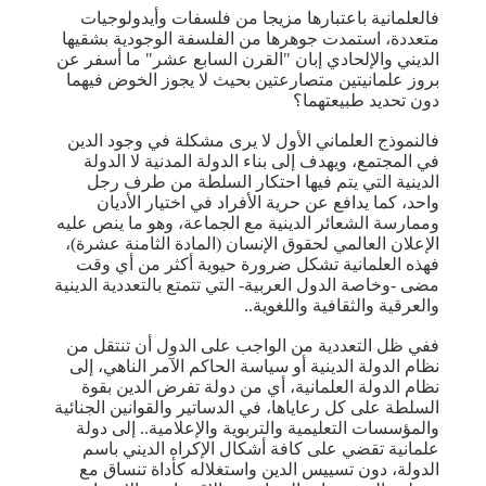
فالعلمانية باعتبارها مزيجا من فلسفات وأيدولوجيات
متعددة، استمدت جوهرها من الفلسفة الوجودية بشقيها
الديني والإلحادي إبان "القرن السابع عشر" ما أسفر عن
بروز علمانيتين متصارعتين بحيث لا يجوز الخوض فيهما
دون تحديد طبيعتهما؟
فالنموذج العلماني الأول لا يرى مشكلة في وجود الدين
في المجتمع، ويهدف إلى بناء الدولة المدنية لا الدولة
الدينية التي يتم فيها احتكار السلطة من طرف رجل
واحد، كما يدافع عن حرية الأفراد في اختيار الأديان
وممارسة الشعائر الدينية مع الجماعة، وهو ما ينص عليه
الإعلان العالمي لحقوق الإنسان (المادة الثامنة عشرة)،
فهذه العلمانية تشكل ضرورة حيوية أكثر من أي وقت
مضى -وخاصة الدول العربية- التي تتمتع بالتعددية الدينية
والعرقية والثقافية واللغوية..
ففي ظل التعددية من الواجب على الدول أن تنتقل من
نظام الدولة الدينية أو سياسة الحاكم الآمر الناهي، إلى
نظام الدولة العلمانية، أي من دولة تفرض الدين بقوة
السلطة على كل رعاياها، في الدساتير والقوانين الجنائية
والمؤسسات التعليمية والتربوية والإعلامية.. إلى دولة
علمانية تقضي على كافة أشكال الإكراه الديني باسم
الدولة، دون تسييس الدين واستغلاله كأداة تنساق مع