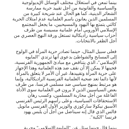
بينما تمعن في استغلال مختلف الوسائل الإيديولوجية
والسياسية والقانونية من أجل تقييد حرية ممارسة
الشعائر الدينية، كما هو الحال عند شريحة كبيرة من
المسلمين الذين يعانون باسم العلمانية عدمَ امتلاك الحرية
كالتي يتمتع بها اليهود والمسيحيين، ما يجعل المجتمع
الإسلامي الأوروبي أمام علمانية مسيسة من طرف
أحزاب سياسية راديكالية تستغل ورقة النهج العصري من
أجل الظفر بالانتخابات.
فعلى سبيل المثال، حينما تصادر حرية المرأة في الولوج
إلى المسابح والشواطئ بدعوى أنها ترتدي "المايوه
الإسلامي"، الذي يتناقض مع مبادئ الجمهورية الفرنسية،
فحينها لا يمكن إلا أن نقف ضد هذه العلمانية وهذا الإجهاز
على حرية المرأة وتقييدها، غير أن الأمر لا يتعلق بالمرأة
لأنها دائما تعد ضحية العلمانية الفرنسية الراديكالية، وإنما
هو مرتبط بمنهج سياسي ضد مسلمي فرنسا، من طرف
بعض السياسيين الذين لا يرون في العلمانية سوى الأداة
الفاعلة من أجل محاربة المسلمين، وكسب رهان
الاستحقاقات السياسية، وعلى رأسهم الرئيس الفرنسي
الأسبق نيكولا ساركوزي والوزير الأول الفرنسي مانويل
فالس الذي قال إنه سيناضل من أجل أن يلبس يهود
فرنسا "الكبة".
بينما قال حينما سئل عن "المايوه الإسلامي" وحرية