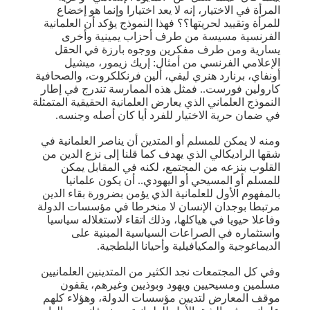
المرأة في الاختيار، إنه لا يعد اختيارا وإنما هو إخضاع
للمرأة وتقييد لحريتها؟؟ فهذا النموذج يؤكد أن العلمانية
الفرنسية مسيسة من طرف أحزاب يمينية وأخرى
يسارية ومن طرف مفكرين ووجوه بارزة في الحقل
الإعلامي الفرنسي من أمثال: إريك زيمور، ميشيل
أونفاي، برنارد هنري ليفي، ألين فرنكلكروت، والصحافية
كارولين فورست.. فمثل هذه الممارسة تندرج في إطار
النموذج العلماني الذي يعارض العلمانية الحقيقية المتمثلة
في ضمان حرية الاختيار للفرد أيا كان أصله وجنسه.
ومنه لا يمكن للمسلم أو المتدين أن يناصر العلمانية في
شقها الراديكالي الذي يهدف كما قلنا إلى نزع الدين من
القلوب بنزعه من المجتمع، لكنه في المقابل يمكن
للمسلم أو المسيحي أو اليهودي.. أن يكون علمانيا
بالمفهوم الأول للعلمانية الذي يؤمن بضرورة بقاء الدين
مرتبطا بوجدان الإنسان لا منخرطا في مؤسسات الدولة
وفاعلا حيويا في هياكلها، وذلك اتقاء لاستغلاله سياسيا
واستثماره في الصراعات السياسية المبنية على
الديماغوجية والمكيافيلية وأحيانا البلطجية.
وفي كل المجتمعات نجد الكثير من المتدينين العلمانيين
مسلمين ومسيحيين ويهود وبوذيين وغيرهم، يقفون
موقف المعارض لتديين مؤسسات الدولة، وهؤلاء كلهم