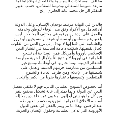
مختلف المستجدات السياسية والاقتصادية والاجتماعية..
ما يعد تسييسا للمتعالي وتدنيسا للمقدّس، حسب تعبير
المفكر الراحل محمد عابد الجابري.. إلخ
فالدين في النهاية مرتبط بوجدان الإنسان، وعلى الدولة
أن تتعامل مع الأفراد وفق مبدأ الوفاء للوطن وخدمته
والعمل على ازدهاره ورقيه في مختلف المجالات، ليس
باعتبارهم مسلمين أو سنة أو شيعة أو مسيحيين أو دروز..
والعلمانية التي قلنا إنها لا تهدف إلى نزع الدين من القلوب
كحال نقيضتها، شكلت دعامة أساسية في انتشار الدين
الإسلامي بأوروبا وأمريكا.. فمن السذاجة أن نشجع
العلمانية في أوروبا لأنها تتيح لنا ولأهالينا حرية ممارسة
الشعائر الدينية، بينما نحاربها في أوطاننا، ونمنع غير
المسلمين من ممارسة حريتهم الدينية، ونعمل على
شيطنتها في الإعلام ومن طرف الدعاة والشيوخ
المتنطعين وتسويقها باعتبارها ضربا من الكفر والإلحاد..
أما بخصوص النموذج العلماني الثاني، فهو لا يكتفي بفصل
الدين عن الدولة وإنما يمتد إلى غاية تشكيل مجتمع ينفر
من كل ما هو ديني أو إلهي أو غيبي عبر خلق دين بلا إله،
أساسه الأخلاق الدهرانية التجريدية -حسب تعبير طه
عبدالرحمن- وهذا ما تم ويتم بالفعل في بعض الدول
الأوروبية التي تدعي العلمانية وحقوق الإنسان والحرية،