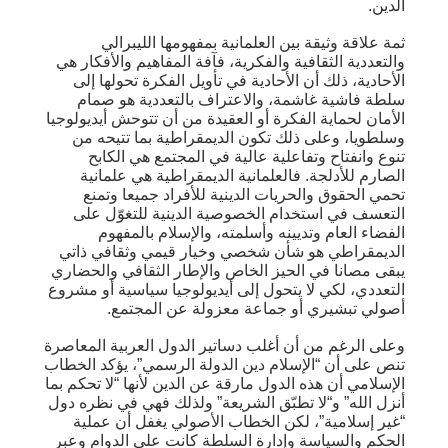
الدين.
ثمة علاقة وثيقة بين العلمانية بمفهومها الليبرالي
والتعددية الثقافية والفكرية، فآفة المفاهيم والأفكار هي
الأحادية، ذلك أن الأحادية في تأويل الفكرة تحولها إلى
سلطة فاشية غاشمة، والاعتراف بالتعددية هو صمام
الأمان لحماية الفكرة أو العقيدة من أن تتوحش أيديولوجيا
وسلطويا، وعلى ذلك تكون الديمقراطية بما تتيحه من
تنوع وانفتاح وتفاعلية عالية في المجتمع هي الكابح
الصارم للأدلجة. فالعلمانية الديمقراطية هي علمانية
تحمي الحقوق والحريات الدينية للأفراد جميعا وتمنع
التعسف في استخدام الخصوصية الدينية للتغوّل على
الفضاء العام وتديينه وأسلمته، والإسلام بالمفهوم
الديمقراطي هو شأن شخصي وخيار قيمي وثقافي ذاتي
يبقى مصانا في الحيز الخاص والإطار الثقافي والحضاري
التعددي، لكي لا يتحول إلى أيديولوجيا سياسية أو مشروع
أصولي تبشيري أو جماعة معزولة عن المجتمع.
وعلى الرغم من أن أغلب دساتير الدول العربية المعاصرة
تنص على أن “الإسلام دين الدولة الرسمي”، يؤكد الخطاب
الإسلامي أن هذه الدول مارقة عن الدين لأنها “لا تحكم بما
أنزل الله” و“لا تطبّق الشريعة” ولذلك فهي في نظره دول
“غير إسلامية”، لكن الخطاب الأصولي يغفل أن عملية
الحكم والسياسة وإدارة السلطة كانت على الدوام وعبر