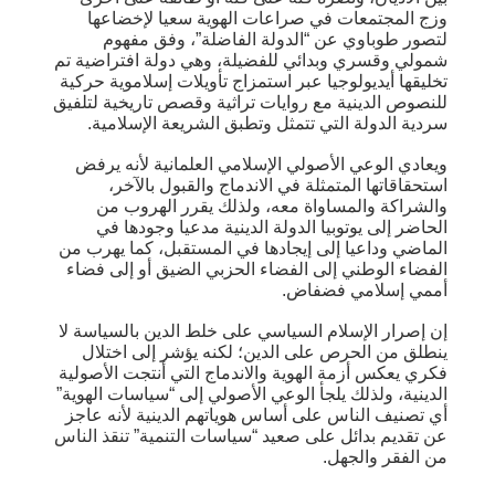
وزج المجتمعات في صراعات الهوية سعيا لإخضاعها
لتصور طوباوي عن “الدولة الفاضلة”، وفق مفهوم
شمولي وقسري وبدائي للفضيلة، وهي دولة افتراضية تم
تخليقها أيديولوجيا عبر استمزاج تأويلات إسلاموية حركية
للنصوص الدينية مع روايات تراثية وقصص تاريخية لتلفيق
سردية الدولة التي تتمثل وتطبق الشريعة الإسلامية.
ويعادي الوعي الأصولي الإسلامي العلمانية لأنه يرفض
استحقاقاتها المتمثلة في الاندماج والقبول بالآخر،
والشراكة والمساواة معه، ولذلك يقرر الهروب من
الحاضر إلى يوتوبيا الدولة الدينية مدعيا وجودها في
الماضي وداعيا إلى إيجادها في المستقبل، كما يهرب من
الفضاء الوطني إلى الفضاء الحزبي الضيق أو إلى فضاء
أممي إسلامي فضفاض.
إن إصرار الإسلام السياسي على خلط الدين بالسياسة لا
ينطلق من الحرص على الدين؛ لكنه يؤشر إلى اختلال
فكري يعكس أزمة الهوية والاندماج التي أنتجت الأصولية
الدينية، ولذلك يلجأ الوعي الأصولي إلى “سياسات الهوية”
أي تصنيف الناس على أساس هوياتهم الدينية لأنه عاجز
عن تقديم بدائل على صعيد “سياسات التنمية” تنقذ الناس
من الفقر والجهل.