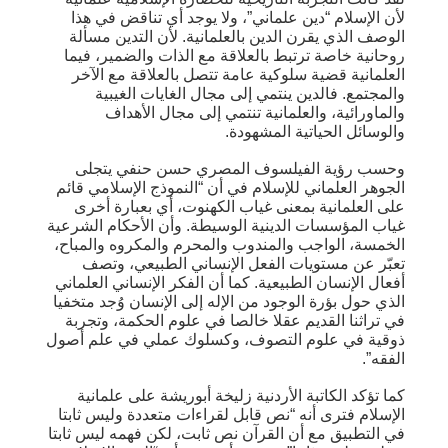
لأن الإسلام “دين علماني”، ولا يوجد أي تناقض في هذا
الوصف الذي يقرن الدين بالعلمانية. لأن التدين مسألة
روحانية خاصة ترتبط بالعلاقة مع الذات والضمير، فيما
العلمانية قضية سلوكية عامة تتصل بالعلاقة مع الآخر
والمجتمع. فالدين ينتمي إلى مجال الغايات الغيبية
والماورائية، والعلمانية تنتمي إلى مجال الأهداف
والوسائل الحياتية المشهودة.
وحسب رؤية الفيلسوف المصري حسن حنفي يتجلى
الجوهر العلماني للإسلام في أن “النموذج الإسلامي قائم
على العلمانية بمعنى غياب الكهنوت، أي بعبارة أخرى
غياب المؤسسات الدينية الوسيطة. وأن الأحكام الشرعية
الخمسة، الواجب والمندوب والمحرم والمكروه والمباح،
تعبّر عن مستويات الفعل الإنساني الطبيعي، وتصف
أفعال الإنسان الطبيعية. كما أن الفكر الإنساني العلماني
الذي حول بؤرة الوجود من الإله إلى الإنسان وُجد متخفيا
في تراثنا القديم عقلا خالصا في علوم الحكمة، وتجربة
ذوقية في علوم التصوف، وكسلوك عملي في علم أصول
الفقه”.
كما تؤكد الكاتبة الأردنية زليخة أبوريشة على علمانية
الإسلام فترى أنه “نص قابل لقراءات متعددة وليس ثابتا
في التطبيق مع أن القرآن نص ثابت، لكن فهمه ليس ثابتا