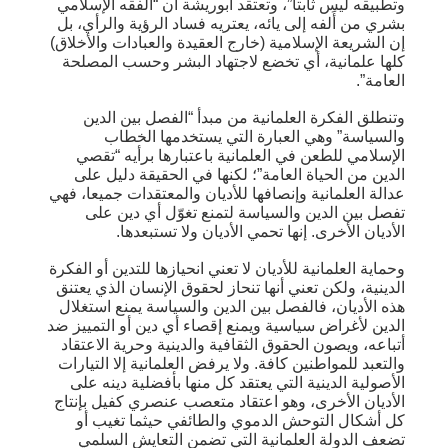
وتطبيقه ليس ثابتا”، وتعتقد أبوريشة أن “الفقه الإسلامي
بشري من أَلفه إلى يائه، يعتريه فساد الرؤية والرأي، بل
إن الشريعة الإسلامية (خارج العقيدة والعبادات والأخلاق)
كلها علمانية، أي تخضع لاجتهاد البشر وحسب المصلحة
العامة”.
وتنطلق الفكرة العلمانية من مبدأ “الفصل بين الدين
والسياسة” وهي العبارة التي يستخدمها الخطاب
الإسلامي للطعن في العلمانية باعتبارها برأيه “تقصي
الدين من الحياة العامة”؛ لكنها في الحقيقة دليل على
عدالة العلمانية وإنصافها للأديان والمعتقدات جميعا، فهي
تفصل بين الدين والسياسة لتمنع تغوّل أي دين على
الأديان الأخرى. إنها تحمي الأديان ولا تستبعدها.
وحماية العلمانية للأديان لا تعني انحيازها للتدين أو الفكرة
الدينية، ولكن تعني أنها تنحاز لحقوق الإنسان الذي يعتنق
هذه الأديان، فالفصل بين الدين والسياسة يمنع استغلال
الدين لأغراض سياسية ويمنع إقصاء أي دين أو التمييز ضد
أتباعه، ويصون الحقوق الثقافية والدينية وحرية الاعتقاد
والتعبد للمواطنين كافة. ولا يرفض العلمانية إلا التيارات
الأصولية الدينية التي يعتقد كل منها بأفضلية دينه على
الأديان الأخرى، وهو اعتقاد متعصب عنصري كفيل بإنتاج
كل أشكال التوحش الدموي والطائفي حيثما تغيب أو
تضعف الدولة العلمانية التي تضمن التعايش السلمي