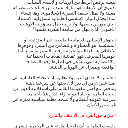
نفسه يرفض الربط بين الإرهاب والإسلام السياسي
بدعوى أن الإرهاب هو سلوك عنيف من جماعات متطرفة
معينة ولا يمثل حقيقة النظرية الإسلاموية. وهنا نتساءل؛
لماذا يحمّل التيار الإسلامي العلمانية مسؤولية الاستبداد
الذي مورس باسمها، ولا يريد تحمّل مسؤولية الإرهاب
الأصولي الذي ينهل من منابعه الفكرية نفسها؟
الجوهر الإنساني للعلمانية الطبيعية غير المؤدلجة أو
المسيّسة، هو المساواة والتضامن بين البشر، وجوهرها
الأخلاقي هو العدالة والحرية ورفض التمييز والقمع، أما
جوهرها المعرفي فهو عقلانية العلاقات الاجتماعية
والاقتصادية التي تتفاعل في إطارها وفق المصالح
الواقعية وبمعزل عن الهويات الدينية.
العلمانية لا تعادي الدين ولا تحابيه، إذ لا تحتاج العلمانية إلى
صك غفران من أي دين لأن بحثها عن شرعية دينية
يتناقض مع أصل مفهومها القائم على استقلالية الدين عن
الحياة العامة، وحياد الدولة إزاء الدين فلا تأخذ منه
شرعية لاهوتية للنظام ولا تمنحه مظلة سياسية تميّزه عن
غيره من الأديان.
احترام حق الفرد في الاعتقاد والتدين
وليست العلمانية أيديولوجيا طارئة على المجتمع البشري