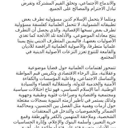
والاندماج الاجتماعي، وتخلق القيم المشتركة وتفرض
تبادل الاحترام والمصالح على الجميع.
ومثلما لا يتحمل الإسلام كدين مسؤولية تطرف بعض
تطبيقاته الشمولية، لا تتحمل العلمانية كفلسفة مسؤولية
تطرف بعض نسخها الإقصائية. والذي يحصل أن التطرف
ينتج معادله الموضوعي، والأدلجة تلد الأدلجة كما تغذي
الأصوليات بعضهـا، فاليمـين المتطرف الديني ينتج يمينا
علمانيا متطرفا، والأصولية العلمانية الرافضة للأديان
والقامعة للتنوع تعزز النزعات الأصولية الدينية في
المجتمع.
تتمحور اهتمامات العلمانية حول قضايا موضوعية
وعقلانية، مثل الرخاء الاقتصادي وتكريس قيم المواطنة
والتماسك الاجتماعي، وفاعلية المؤسسات والكفاءة
الأمنية والخدمية للدولة، واستقلالية القضاء والسيادة
الوطنية. أما الإسلام السياسي، فهو نتاج اختلالات سياسية
ومجتمعية واقتصادية وصراعات فئوية وطبقية وجهوية
ولذلك يستمر في تأطير أزمته البنيوية بسجالات مفتعلة
حول أزمات وهمية مثل الفصل بين الجنسين، ومحاكمة
الضمائر والخصوصيات والتدخل في المعتقدات
الشخصية، وملاحقة المتهمين بالكفر والهرطقة وقمع
حرية التعبير، وأسلمة البنوك والإعلام، وإثارة الحساسيات
بين الأديان، ونصرة فئة على فئة أو طائفة على أخرى