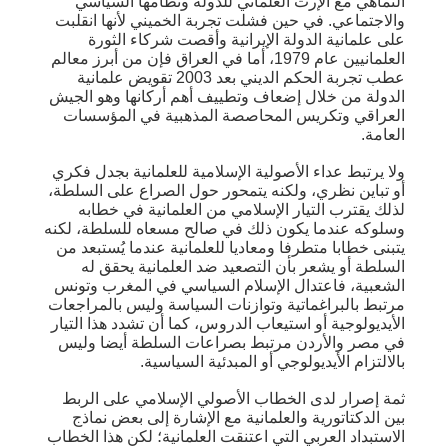
التماهي مع الإرث العلماني للدولة ونظامها السياسي
والاجتماعي. في حين فشلت تجربة الخميني لأنها انقلبت
على علمانية الدولة الإيرانية وأقصت شركاء الثورة
العلمانيين عام 1979، أما في العراق فإن من أبرز معالم
عطب تجربة الحكم الديني بعد 2003 تقويض علمانية
الدولة من خلال إضعاف وتطييف أهم أركانها وهو الجيش
العراقي وتكريس المحاصصة المذهبية في المؤسسات
العامة.
ولا يرتبط عداء الأصولية الإسلامية للعلمانية بجدل فكري
أو تباين نظري، ولكنه يتمحور حول الصراع على السلطة،
لذلك يقترب التيار الإسلامي من العلمانية في خطابه
وسلوكه عندما يكون ذلك في صالح مسعاه للسلطة، لكنه
يتبنى خطابا متطرفا ومعاديا للعلمانية عندما يُستبعد من
السلطة أو يشعر بأن التصعيد ضد العلمانية يحقق له
الشعبية، فاعتدال الإسلام السياسي في المغرب وتونس
مرتبط بالبراغماتية وتوازنات السياسة وليس بالمراجعات
الأيديولوجية أو استيعاب الدروس، كما أن تشدد هذا التيار
في مصر والأردن مرتبط بصراعات السلطة أيضا وليس
بالالتزام الأيديولوجي أو المبدئية السياسية.
ثمة إصرار لدى الخطاب الأصولي الإسلامي على الربط
بين الدكتاتورية والعلمانية مع الإشارة إلى بعض نماذج
الاستبداد العربي التي اعتنقت العلمانية؛ لكن هذا الخطاب