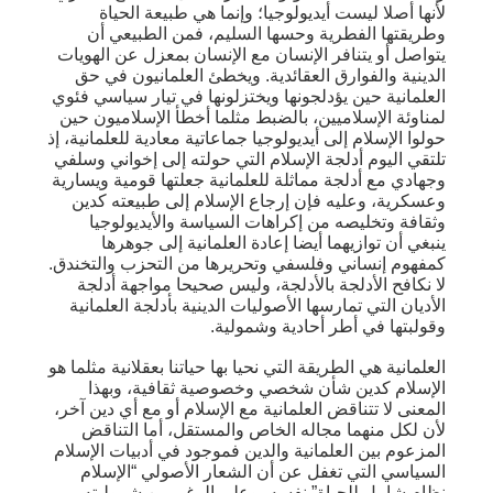
لأنها أصلا ليست أيديولوجيا؛ وإنما هي طبيعة الحياة
وطريقتها الفطرية وحسها السليم، فمن الطبيعي أن
يتواصل أو يتنافر الإنسان مع الإنسان بمعزل عن الهويات
الدينية والفوارق العقائدية. ويخطئ العلمانيون في حق
العلمانية حين يؤدلجونها ويختزلونها في تيار سياسي فئوي
لمناوئة الإسلاميين، بالضبط مثلما أخطأ الإسلاميون حين
حولوا الإسلام إلى أيديولوجيا جماعاتية معادية للعلمانية، إذ
تلتقي اليوم أدلجة الإسلام التي حولته إلى إخواني وسلفي
وجهادي مع أدلجة مماثلة للعلمانية جعلتها قومية ويسارية
وعسكرية، وعليه فإن إرجاع الإسلام إلى طبيعته كدين
وثقافة وتخليصه من إكراهات السياسة والأيديولوجيا
ينبغي أن توازيهما أيضا إعادة العلمانية إلى جوهرها
كمفهوم إنساني وفلسفي وتحريرها من التحزب والتخندق.
لا نكافح الأدلجة بالأدلجة، وليس صحيحا مواجهة أدلجة
الأديان التي تمارسها الأصوليات الدينية بأدلجة العلمانية
وقولبتها في أطر أحادية وشمولية.
العلمانية هي الطريقة التي نحيا بها حياتنا بعقلانية مثلما هو
الإسلام كدين شأن شخصي وخصوصية ثقافية، وبهذا
المعنى لا تتناقض العلمانية مع الإسلام أو مع أي دين آخر،
لأن لكل منهما مجاله الخاص والمستقل، أما التناقض
المزعوم بين العلمانية والدين فموجود في أدبيات الإسلام
السياسي التي تغفل عن أن الشعار الأصولي “الإسلام
نظام شامل للحياة” نفسه، وعلى الرغم من شموليته