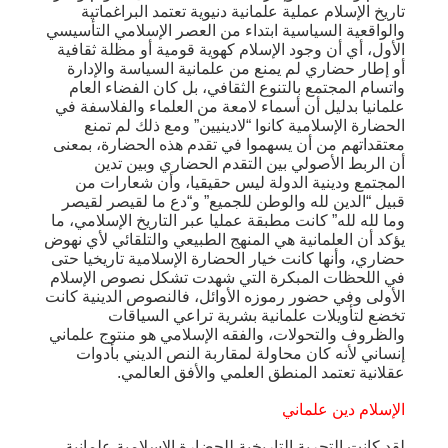
تاريخ الإسلام عملية علمانية دنيوية تعتمد البراغماتية
والواقعية السياسية ابتداء من العصر الإسلامي التأسيسي
الأول، أي أن وجود الإسلام كهوية قومية أو مظلة ثقافية
أو إطار حضاري لم يمنع من علمانية السياسة والإدارة
واتسام المجتمع بالتنوع الثقافي، بل كان الفضاء العام
علمانيا بدليل أن أسماء لامعة من العلماء والفلاسفة في
الحضارة الإسلامية كانوا “لادينيين” ومع ذلك لم تمنع
معتقداتهم من أن يسهموا في تقدم هذه الحضارة، بمعنى
أن الربط الأصولي بين التقدم الحضاري وبين تدين
المجتمع ودينية الدولة ليس حقيقيا، وأن شعارات من
قبيل “الدين لله والوطن للجميع” و“دع ما لقيصر لقيصر
وما لله لله” كانت مطبقة عمليا عبر التاريخ الإسلامي، ما
يؤكد أن العلمانية هي المنهج الطبيعي والتلقائي لأي نهوض
حضاري، وأنها كانت خيار الحضارة الإسلامية تاريخيا حتى
في اللحظات المبكرة التي شهدت تشكل نصوص الإسلام
الأولى وفي حضور رموزه الأوائل، فالنصوص الدينية كانت
تخضع لتأويلات علمانية بشرية تراعي السياقات
والظروف والتحولات، والفقه الإسلامي هو منتوج علماني
إنساني لأنه كان محاولة لمقاربة النص الديني بأدوات
عقلانية تعتمد المنطق العلمي والأفق العالمي.
الإسلام دين علماني
لقد كانت التجربة التاريخية للحضارة الإسلامية علمانية