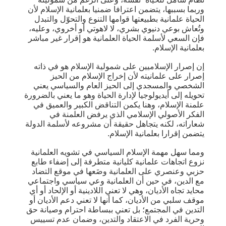
وربما بسببها، يتضمن اعترافا ضمنيا بعلمانية الإسلام لأن
الحياة علمانية بطبيعتها قوامها التنوع والتحوّل والتبدل
وتُعاش بوعي دنيوي بشري، لا لاهوتي أو أخروي، وعليه،
فإن السعي لأسلمة الحياة العلمانية هو إقرار غير مباشر
بعلمانية الإسلام.
إن إصرار الإسلاميين على شمولية الإسلام هو في ذاته
إصرار على علمانيته لأن إخراج الإسلام من الحيز
الشخصي والمسجدي إلى الحيز العام والسياسي يعني
تحويله إلى أيديولوجيا لإدارة الحياة وهو ما يعني بالضرورة
علمنة الإسلام، وهنا يكمن التناقض الكبير والعميق في
الفكر الأصولي الإسلامي الذي يرفض العلمنة في
شعاراته، لكنه يتجاهل حقيقة أن مشروعه لأسلمة الدولة
يتضمن إقرارا بعلمانية الإسلام.
ومما سهل مهمة الإسلام السياسي في تشويه العلمانية
نزوع اتجاهات علمانية كليانية متطرفة إلى إضفاء طابع
حزبي وعنصري على العلمانية وضَعها في موقع التضاد
مع الدين، في حين أن العلمانية وعي سياسي واجتماعي
محايد تجاه الأديان، وهي لا تعني اللادينية أو الإلحاد أو أي
موقف سلبي من الأديان، كما أنها لا تعني دعم الأديان أو
التدين في المجتمع؛ بل تعني ببساطة احترام وصيانة حق
وحرية الفرد في الاعتقاد والتدين، وضمان عدم تسييس