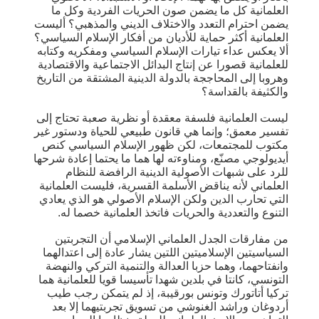
العلمانية كل ما يضمن صون الحريات الفردية وكل ما
يضمن احترام التعدد والاختلاف الديني والمذهبي؟ أليست
العلمانية أكثر حماية للأديان من أفكار الإسلام السياسي؟
ألا يعكس عداء تيارات الإسلام السياسي ومفكريه وكتابه
للعلمانية قصورا عن إنتاج البدائل الاجتماعية والاقتصادية
وهروبا إلى المحاججة بالدولة الدينية المشتقة من التاريخ
والكثيفة بالقداسة؟
ليست العلمانية فلسفة معقدة أو نظرية صعبة تحتاج إلى
تفسير معمق؛ وإنما هي قانون طبيعي للحياة ودستور غير
مكتوب للمجتمعات، لكن ظهور الإسلام السياسي كنص
أيديولوجي مصنّع، ومناوءته لها هما ما يحتما إعادة شرحها
للرد على شبهات الأصولية الدينية الرافضة للنظام
العلماني لأنه يناقض الأسلمة القسرية، فليست العلمانية
التي تحارب الدين ولكن الإسلام الأصولي هو الذي يعادي
التنوع والتعددية والحريات فاتخذ العلمانية خصما له.
من مفارقات الجدل العلماني الإسلامي أن التجربتين
السياسيتين الإسلاميتين اللتين يشار عادة إلى اعتدالهما
وانفتاحهما، وهما حزبا العدالة والتنمية التركي والنهضة
التونسي، كانتا في بلدين شهدا تأسيسا قويا للعلمانية هما
تركيا أتاتورك وتونس بورقيبة، إذ لم يتمكن رجب طيب
أردوغان وراشد الغنوشي من تسويق تجربتيهما إلا بعد