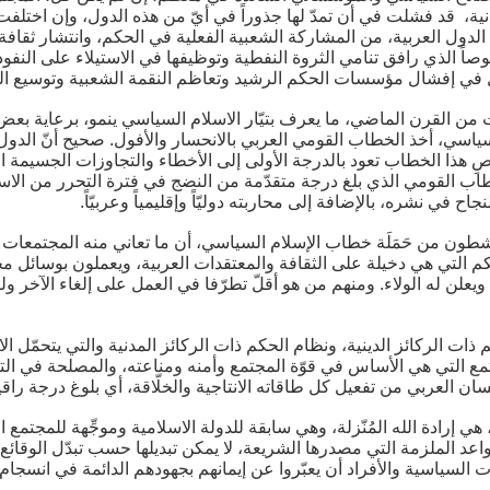
لمدنية، قد فشلت في أن تمدّ لها جذوراً في أيّ من هذه الدول، وإن اخ
ول العربية، من المشاركة الشعبية الفعلية في الحكم، وانتشار ثقافة 
صاً الذي رافق تنامي الثروة النفطية وتوظيفها في الاستيلاء على النف
في إفشال مؤسسات الحكم الرشيد وتعاظم النقمة الشعبية وتوسيع الهو
ينات من القرن الماضي، ما يعرف بتيّار الاسلام السياسي ينمو، برعاية ب
سياسي، أخذ الخطاب القومي العربي بالانحسار والأفول. صحيح أنّ الدول 
ِ هذا الخطاب تعود بالدرجة الأولى إلى الأخطاء والتجاوزات الجسيمة ال
ب القومي الذي بلغ درجة متقدّمة من النضج في فترة التحرر من الاستعم
ح في نشره، بالإضافة إلى محاربته دوليّاً وإقليمياً وعربيّاً.
طون من حَمَلَة خطاب الإسلام السياسي، أن ما تعاني منه المجتمعات العر
كم التي هي دخيلة على الثقافة والمعتقدات العربية، ويعملون بوسائل مختل
علن له الولاء. ومنهم من هو أقلّ تطرّفا في العمل على إلغاء الآخر ولك
ت الركائز الدينية، ونظام الحكم ذات الركائز المدنية والتي يتحمّل ال
ع التي هي الأساس في قوّة المجتمع وأمنه ومناعته، والمصلحة في التنم
سان العربي من تفعيل كل طاقاته الانتاجية والخلّاقة، أي بلوغ درجة ر
هي إرادة الله المُنّزلة، وهي سابقة للدولة الاسلامية وموجِّهة للمجتمع ا
اعد الملزمة التي مصدرها الشريعة، لا يمكن تبديلها حسب تبدّل الوقائع 
 السياسية والأفراد أن يعبّروا عن إيمانهم بجهودهم الدائمة في انسجام