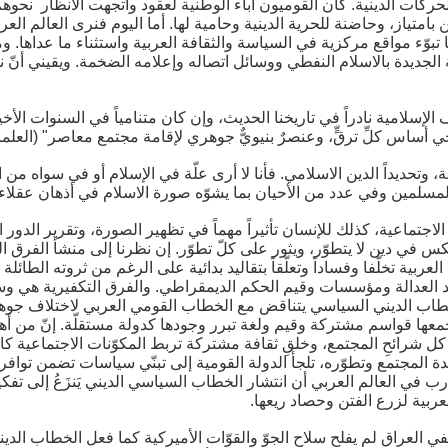
حركات الدينية. كان القوميون أباء الوطنية لعقود واتجهت الأنظار نحوهم. 
بامتياز، وحاضنة للحرية الدينية وحامية لها. أما اليوم فنرى العالم الع
تبوّء مواقع مركزية في السياسة والثقافة العربية واستثناء ما عداها. 
ة الجديدة بالاسلام النفطي ووسائل اتصاله وإعلامه الضخمة. ويقيني أنّ ن
الإسلامية نادراً في تاريخنا الحديث، وإن كان متنامياً في السنوات الأ
يخي أساس كلِّ ترقٍّ، وعنصرٌ بنيويٌّ جوهري لإقامة مجتمع معاصر" (العلمان
وتحديداً الدين الاسلامي. فأنا لا أرى علّة في الإسلام أو في سواه من ال
ر المسلمين وفي عدد من الأحيان بما يشوّه صورة الاسلام في أذهان عقلاء
ة الاجتماعية، كذلك للإنسان تأثيراً مهماً في تظهير الصورة، وتقرير الدور
س في دين لا يتطوّر، ويثور على كلّ تطوّر. إن نظرنا إلى منشأ الفرق ال
ة تخلّفا وفساداً وتعلّقاً بتقاليد بدائية على الرغم من ثروته الطائلة وإمك
عد العدالة ومؤسسات وقيم الحكم الديمقراطي. والفرق التكفيرية هي وس
 الخطاب الديني السياسي يتناقض مع الخطاب القومي العربي لاختلاف جوه
جمعها قواسم مشتركة وقيم ولغة تبرر وجودها كدولة مستقلّة. إنّ من أه
ا كل شرائحِ المجتمع، وخلقِ ثقافة مشتركة تربط المكوّنات الاجتماعية 
 المجتمع وتطوّره، تلجأ الدولة القومية إلى تبنّي سياسات تضمن توافر
تجارب في العالم العربي أن انتشار الخطاب السياسي الديني يَنزَعُ إلى 
ربية لزرع الفتن وحصاد ريعها.
في العراق لم يفلح سلاح الجوّ والقوّات الأميركية كما فعل الخطاب الد