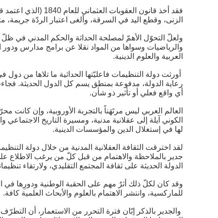
فقد أخذ قانون العق
الزنى، وقطع اليد في السرقة، وألغى اعتبار الردّة جريمة، مت
ولعلّ التحوّل الأهمّ لمصلحة الحداثة والحكم المدني في ظلّ 
والرياضيات وسواها من المواد نقلا عن برامج مدارس ودور ال
العربية والعلوم الدينية.
أورثت دولة التنظيمات فاعليّتها الحداثية ما تلاها من دول ف
رعاية الدولة، مدفوعة بمنطق يسم كل الدول الحديثة. فجاءت ا
أي واقع فعلي أو تأثير ذو شأن.
العالم العربي ليس مرتَهَناً بالتجربة الأوروبية، وإن كانت م
الكوني آيلة إلى عقلانية مدنية، ومسيرة التاريخ الاجتماعي
لها في إستغلال الدين والمؤسسات الدينية.
لقد اخترقت الثقافة العقلانية المدنية من خلال دولة التنظي
جدير بالملاحظة والاهتمام من قبل كلّ من يرغب الاطلاع على 
الدولة الحديثة على ثقافة المجتمع التقليدي، ولارتقاء تنظيمات
وقد كان لكلّ ذلك أثرٌ مهم على الحقبة الوطنية ودورِها في ا
للماركسية، وانتشر الاهتمام بالعلوم والأبحاث العلمية كافة.
والجدير بالذكر إبّان فترة التحرر من الاستعمار، أن التطرّ