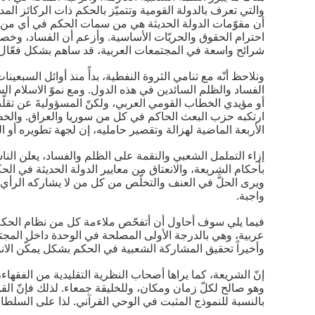
والتي تعرف بالدولة القومية وتتميّز بالحكم ذات الركائز ا
أن مقوّمات الدولة الحديثة هي من سمات الحكم في أي من الد
احترام الحقوق والحريّات الأساسية. وأزعم أن الفساد، وخصو
شرائح واسعة في المجتمعات العربية، قد ساهم بشكل فعّال 
ونلاحظ أنّه مع تنامي الثروة النفطية، بدأً منذ أوائل السبع
الفساد والظلم السائدين في هذه الدول. ومع نموّ الاسلام ال
أو مؤيدي الخطاب القومي العربي، ولكنّ المسؤوليةَ عن تقلّص
ارتكبه حزب البعث الحاكم في كل من سوريا والعراق. والخطا
الأربعة الماضية لهزالة وتقصير حامليه، إن لجهة تطويره أو النجا
إزاء التململ الشعبي والنقمة على الظلم والفساد، يعلن الناش
بأحكام الشريعة، والانعتاق من معايير الدولة الحديثة في الح
ويرى الحلَّ في العنف والتخلّص من كل من لا يشاركه الرأي وي
واجبة.
فيما يلي سوف أحاول أن أتفحّص ملاءمة كل من نظام الحكم ذا
عربية، وهي بالدرجة الأولى المصلحة في الوحدة داخل المجتم
وأخيراً تحقيق المشاركة الشعبية في الحكم بشكل يمكّن الان
إنّ الشريعة، كما يراها أصحاب النظرية التقليدية من الفقهاء، 
وهو صالح لكلّ زمان ومكان، وللخليقة جمعاء. لذلك فإنّ القو
بالنسبة للنموذج المثبت في الوحي القرآني. لذا على السلطات