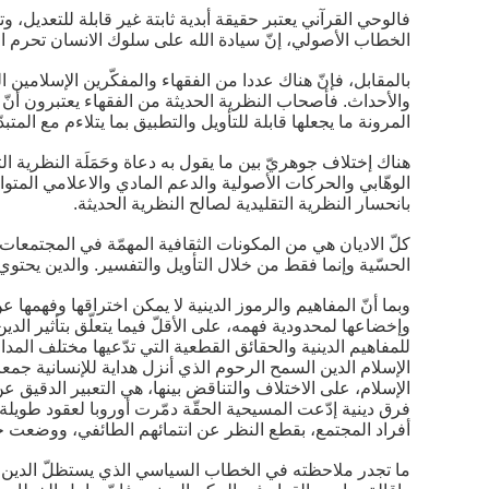
فالوحي القرآني يعتبر حقيقة أبدية ثابتة غير قابلة للتعديل، و
الخطاب الأصولي، إنّ سيادة الله على سلوك الانسان تحرم الا
بالمقابل، فإنّ هناك عددا من الفقهاء والمفكّرين الإسلامين ا
والأحداث. فأصحاب النظرية الحديثة من الفقهاء يعتبرون أنّ إ
المرونة ما يجعلها قابلة للتأويل والتطبيق بما يتلاءم مع الم
هناك إختلاف جوهريّ بين ما يقول به دعاة وحَمَلَة النظرية ا
الوهّابي والحركات الأصولية والدعم المادي والاعلامي المتو
بانحسار النظرية التقليدية لصالح النظرية الحديثة.
كلّ الاديان هي من المكونات الثقافية المهمّة في المجتمعات ا
الحسّية وإنما فقط من خلال التأويل والتفسير. والدين يحتو
وبما أنّ المفاهيم والرموز الدينية لا يمكن اختراقها وفهمها 
وإخضاعها لمحدودية فهمه، على الأقلّ فيما يتعلّق بتأثير الد
للمفاهيم الدينية والحقائق القطعية التي تدّعيها مختلف الم
الإسلام الدين السمح الرحوم الذي أنزل هداية للإنسانية جمعاء
الإسلام، على الاختلاف والتناقض بينها، هي التعبير الدقيق عن
فرق دينية إدّعت المسيحية الحقّة دمّرت أوروبا لعقود طويلة
أفراد المجتمع، بقطع النظر عن انتمائهم الطائفي، ووضعت ح
ما تجدر ملاحظته في الخطاب السياسي الذي يستظلّ الدين هو 