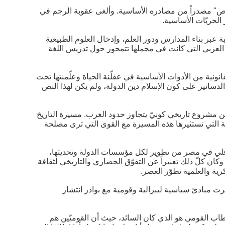
ريمة ولا عقوبة بلا نص" مصدراً من مصادره الأساسية. وألغى عقوبة الرجم في
ر الحريّات الأساسية.
ة عبر بناء المدارس ودور العلم، وإدخال العلوم الطبيعية
م العربي التي كانت في مجملها تتمحور حول تدريس اللغة
نونية من الأدوات الأساسية في عقلّنة الحياة وعلّمنتها تحت
لدساتير على كون الإسلام دين الدولة، ولم يكن لهذا النص
زء من مشروع تاريخي كونيّ يتجاوز حدود الغرب. مسيرة التاريخ
ية التي تستثيرها هذه المسيرة مع القوى التي ترى مصلحة
مّد علي في مصر من تطوير لكل مؤسسات الدولة وتحديثها،
كان كلّ ذلك تعبيراً عن التفوّق الحضاري والتاريخي لثقافة
كرية والعلمية تطوّر العصر.
شرت مبادئ سياسية ليبرالية وقومية مع بوادر انتشار
خطاب القومي هو الذي كان السائد، حيث أن القوميّين هم