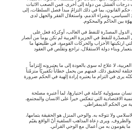
تلفت درجات الفشل من دولة إلى أخرى. فمن الصعب الاثبات
حكم القانون، بما في ذلك التزامُ مبدأ فصل السلطات، إلى
وذ السياسي، وشراء الذمم، واستغلال الفقر والجهل لدى
ّة بين الحاكم والمحكوم.
عض الدول المصدّرة للنفط في الغالب، أوكردّة فعل على
المصدّرة للنفط في الجزيرة العربية لم تكن يوماً من أنصار
تي ارتكبتها الأحزاب والحركات القومية، في طليعتها ما
ار وبناء دولة الاستقلال، تراجع وتقلّص في العقود
بية، لا علاج له سوى بالعودة إلى ما يعتبرونه إلتزاماً
فة لتحقيق ذلك. فمنهم من يحمل خطاباً تكفيريّاً متزمّتاً
نّه يرى في التزام ما يعتبره إرادة إلهية في الحكم ضرورة
انسان مسؤولية كاملة في اختيارها، لما أعتبره مصلحة
ية الاقتصادية التي تنعكس خيراً على الانسان والمجتمع،
اقية من الحكم الديمقراطي.
لاسلامي ولا تتوجّه به. والوحي المنزل هو الحقيقة بتمامها،
والظروف. ويرى دعاة المذاهب السلفية أنّ الواقع يقيّم
 ما يقومون به من أعمال مع الوحي القرآني.