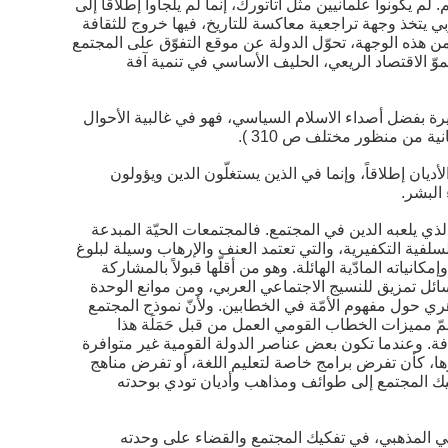
لم يكونوا علمانيين مثل أتاتورك، إنما لم يلجأوا إطلاقا إلى
ربي يتخذ وجهة تراجعية معاكسة للتاريخ، فيها خروج للثقافة
ومن هذه الوجهة، تحوّل الدولة عن موقع التفوّق على المجتمع
موّ الاقتصاد الريعي، الحليف الأساسي في تنمية آفة
خيرة بفضل أصداء الاسلام السياسي، فهو في غالبية الأحوال
ية من منظور مختلف ص 310 ).
أديان إطلاقاً، وإنما في الذين يستغلّون الدين ويؤولون
 البشر.
 الذي يلعبه الدين في المجتمع. فالمجتمعات الحيّة المبدعة
سلفية التكفيرية، والتي تعتمد العنف والإرهاب وسيلة لبلوغ
انياته المادّية الهائلة. وهو من أقلّها قبولاً بالمشاركة
ائل تمزيق للنسيج الاجتماعي العربي، ومن موانع الوحدة
ري حول مفهوم الأمّة في الخطابين. ولأنّ نموذج المجتمع
مّ مميزات الخطاب القومي العمل من قبل حَمَلَة هذا
كافة. وعندما تكون بعض عناصر الدولة القومية غير متوافرة
ها، كأن تفرض برامج خاصة لتعليم اللغة، أو تفرض مناهج
تفكيك المجتمع إلى طوائف ومذاهب وأديان تودي بوحدته
يني المذهبي، في تفكيك المجتمع والقضاء على وحدته