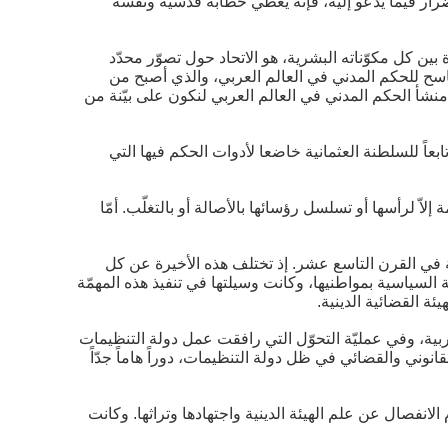
ار فيما يدعو إليه، فإنّه يعطي خطابه قدسيّة ونفسه
بين كل مكوّناته البشرية، هو الاتحاد حول تصوّر محدّد
اسح للحكم المدني في العالم العربي، والذي أصبح من
منشأ الحكم المدني في العالم العربي لنكون على بيّنة من
عاً للسلطنة العثمانية خاضعا لأدوات الحكم فيها التي
ّ لرأسها أو تسلسل رؤسائها بالأصالة أو بالتغلّب. أمّا
ة في القرن التاسع عشر. إذ تختلف هذه الأخيرة عن كل
ة السياسية بمواطنيها، وكانت وسيلتها في تنفيذ هذه المهمّة
 القضائية الدينية.
ربية، وفي عمليّة التحوّل التي رافقت عمل دولة التنظيمات
نوني والقضائي في ظل دولة التنظيمات، دوراً هاماً جدّاً
نفصال عن علم الهيئة الدينية واجتهادها وتراثها. وكانت