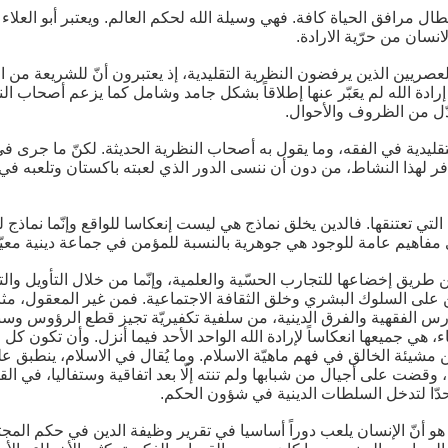
تطال مرافق الحياة كافة. فهي وسيلة الله لحكم العالم. ويعتبر أبو العلاء 
نسان من حرّية الارادة.
لعصريين الذين يرفضون النظرية التقليدية، إذ يعتبرون أنّ للشريعة من ال
رادة الله لم يعَبّر عنها إطلاقاً بشكل جامد وشامل كما يزعم أصحاب الن
تبدّل من الظروف والأحوال.
لتقليدية في الفقه، وما يقول به أصحاب النظرية الحديثة. لكنّ ما جرى ف
افر لهذا النشاط، من دون أن ننسى الدور الذي لعبته باكستان وتلعبه في 
لتي تعتنقها. فالدين يخلق نماذج هي ليست إنعكاسا للواقع وإنّما نماذج لت
ي مفاهيم عامة للوجود هي جوهرية بالنسبة للمؤمن في جماعة دينية معيّن
عن طريق إخضاعها للتجارب الحسّية والعلمية، وإنّما من خلال التأويل والت
ين على السلوك البشري وخلق الثقافة الاجتماعية. فمن غير المعقول، مثالا
دارس الفقهية والفرق الدينية، من سلفية تكفيريّة تجيز قطع الرؤوس وس
، هي جميعها انعكاساً لإرادة الله الواحد الأحد فيما أنزل. وأن تكون كل
 مشيئة الخالق في فهم ماهيّة الاسلام. وما يُقال في الاسلام، ينطبق على
، وقضت على أجيال من شبابها ولم تنته إلّا بعد اتفاقية وستفاليا، في 
دّا لتدخل السلطات الدينية في شؤون الحكم.
أنّ الإنسان يلعب دوراً أساسيا في تقرير وظيفة الدين في حكم المجتم