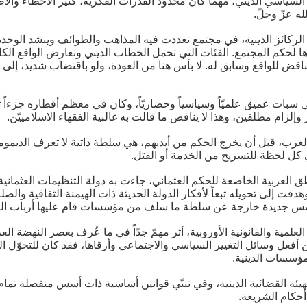
سياسي الديني، مهما كان محدود القدرات الفكرية، كثير الأخطاء والأضر
 عزّ وجلّ.
 الركائز الدينية، في مجتمع تعددت فيه المذاهب والطوائف وينشد الوحدة 
ها لحكم المجتمع. الفئات التي تحمل الخطاب الديني وتعارض الواقع الك
ناقض للواقع وسابق له. لا بأس هنا من العودة، ولو باقتضاب شديد، إلى 
بات عميق علميّاً وسياسياً وحضاريّاً، وكان في معظم أقطاره جزءاً تاب
لزام مطلقين، وهذا لا يناقض ما قالت به غالبية الفقهاء الاسلامييّن.
عرب، قبل أن يخرج الحكم من أيديهم، هي سلطة ذاتية لا تعرف الديمومة إلا
 كل لحظة للتسريح من الخدمة أو القتل.
ق العربية الخاضعة للحكم العثماني، جاءت به دولة التنظيمات العثماني
فت إلى تحويله تبعاً لأفكار الدولة الحديثة ذات الهيمنة الثقافية والصل
سس جديدة خارجة عن سلطة ما سلف من مؤسسات قام عليها أرباب الهيئة
مية والقانونية الأوروبية، أثر مهمّ جدّاً في ما عُرف بعصر النهضة الع
 أفعل وسائل التغيير السياسي والاجتماعي وأرقاها، فقد كان للتحوّل القا
ؤسسات الدينية.
القضائية الدينية، وفي تبنّي قوانين أساسية ذات أسس منفصلة تمام الا
أحكام الشريعة.