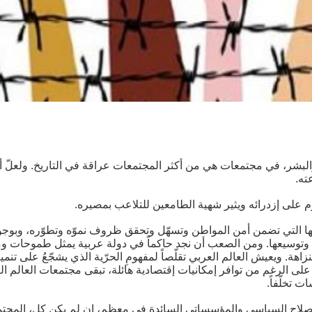
البشر، في مجتمعات هي من أكثر المجتمعات عراقة في التاريخ. ولعلّ أخط
ته.
على إزدرائه ويثير شهية الطامعين للتلاعب بمصيره.
التي تضمن أمن المواطن وتسهّل وتحقق ظروف نموّه وتطوّره، وبوجود هوّة
ها وتوسيعها. ومن الصعب أن نجد حاكماً في دولة عربية يمثل طموحات 
هة. ويعيش العالم العربي تقلّصاً لمفهومِ الحرّية الذي يشجّعُ على تنم
لى الرغم من توافر إمكانيات إقتصادية هائلة، تبقى مجتمعات العالم الع
 تخلّفاً.
الاصلاح السياسي والمؤسساتي السائدة في معظم، إن لم يكن كل، المجتمعا