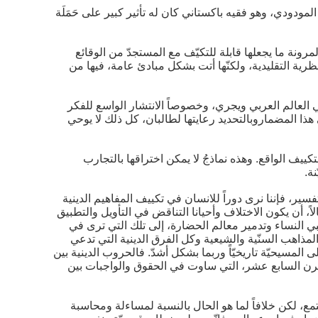
المودودي، وهو فقيه باكستاني كان له تأثير كبير على حَمَلَة
مرونة ما يجعلها قابلة للتكيّف مع المستجدّ من الوقائع
ظرية التقليدية، ولكنّها أتت بشكل مبادئ عامة، فيها من
ي العالم العربي ويجري، وخصوصاً الانتشار الواسع للفكر
هذا المضماروبالتحديد رعايتها لطالبان، كل ذلك لا يوحي
كييف الواقع. وهذه نماذجُ لا يمكن اختراقها بالتجارب
ة.
فسير، فإننا نرى دوراً للانسان في تكييف المفاهيم الدينية
ً، أن يكون الاختلاف وأحيانا التناقض في التأويل والتطبيق
بي النساء وتدمير معالم الحضارة، إلى تلك التي ترى في
 المذاهب السنّية والشيعية وكل الفرق الدينية التي تدعي
 المسيحيّة تاريخيّاً وربما بشكل أشدّ. فالحروب الدينية بين
القرن السابع عشر، التي ساوت في الحقوق والواجبات بين
ع، لكن خلافاً لما هو الحال بالنسبة لمساءلة ومحاسبة