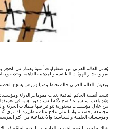
يُعاني العالم العربي من اضطرابات أمنية ودمار في الحجر و
نمو وانتشار الهويّات الطائفية والمذهبية الذاهبة بوحدته ومناع
ويعيش العالم العربي حالة تخبط وضياع ووهن يشجع الخصوم 
تتسم أنظمة الحكم القائمة بغياب مقومات الدولة ومؤسساتها 
هوّة يلعب استشراء كاسح لآفة الفساد دوراً هاما في تعميق
من خلال مؤسسات دستورية تتوافر فيها ضمانات الحريّة والنزا
مجتمعه وحسب، وإنما على علاج علله وتطويره. لذا نرى أنّه ع
ومؤسساته العلمية والسياسية والاجتماعية من أكثر المؤسسات
هناك ما يبرر النقمة الشعبية العارمة، والرغبة الملحّة في 