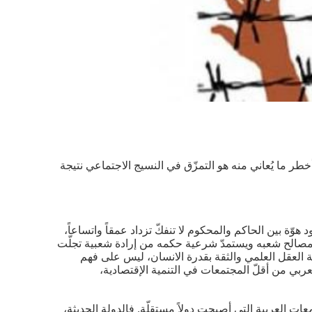
ر ما يُعاني منه هو التمزّق في النسيج الاجتماعي نتيجة
 بين الحاكم والمحكوم لا تنفكّ تزداد عمقاً واتساعاً،
ومصالح شعبه ويستمدّ شرعية حكمه من إرادة شعبية تجلّت
ية العقل العلمي والثقة بقدرة الانسان، ليس على فهم
ربي من أقلّ المجتمعات في التنمية الإقتصادية،
ت العربية التي أصبحت دولاً مستقلّة. فالدولة الحديثة،