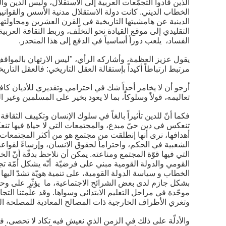
الذين قادوا التجمّعات العربية إلى الاستقلال، وليس الدين وال
الخطاب الديني. كانت دولة الاستقلال مدنية الأسس والقوانين 
الدينية عن هامشيتها التاريخية في القرن العشرين ومحاولتها 
التقليدي إلى موقع القيادة نحو التخلّف، وربط الثقافة العربي
الفساد، يلعب دوراً أساسياً في الدفع إلى هذا المنحدر.
يقول عزيز العظمة، وأشاركه الرأي، "ليس الارتهان بالمواقف 
مرتبط ارتباطاً أكيداً بإستقالة العقل التاريخي: فالعقل التار
أرجو أن لا يخامر أحداً شك في احترامي وتقديري للأديان كافة، 
تعاليمه، قولاً وسلوكاً، بما لا يعود بخير على المسلمين وغي
فكما أنّ للدين تأثيراً بالغاً في سلوك الإنسان وتكييف الثقاف
تنعكس في دين حيّ مبدع، والمجتمعات التي لا حياة فيها تنعك
أهدافها، نرى أنها إنطلقت من مجتمع هو من أكثر المجتمعات العربي
الشعبية في الحكم، واحتراماً لحقوق الانسان، وإرساءً لقوا
التي فيها قوّة المجتمع ومناعته. يمكن أن نلاحظ بدقّة أنّ
القومي والدولة القومية مبني على فرضيّة أنّه يشكل أمّة ت
الخطاب و سياسة الدولة القومية، على تنمية هويّة تشدّ اليه
بشكل جازم لدى بعض الشرائح الاجتماعية، ما يؤثّر على وحدة
موحّدة في مراحل التعليم الابتدائي وسواها. وقد علّمتنا ال
وتغري الأطراف الخارجية ذات المصالح المعادية للمصلحة الع
والأدلّة على ذلك في الزمن الذي نعيش فيه تكاد لا تحصى، ف