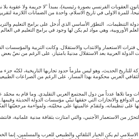
وبات العثماني للعام 1840 (الذي اعتمد قانون العقوبات الفرنسي بصورة رئيسية)، بمبدأ "لا ج
يحاً، للمرة الاولى في تاريخ الاسلام، واحدة من الضمانات اللازمة لتقري
دولة التنظيمات، التطوّر الأساسي الذي أُدخل على برامج التعليم والتربي
علم الأوروبية، وهي مواد لم يكن لها وجود في برامج التعليم في العال
ي فترات الاستعمار والانتداب والاستقلال. وكانت التربية والمؤسسات القا
لدولة العربية بعد الاستقلال مدنيةً بامتياز، على الرغم من نصّ بعض ا
حرّكة للتاريخ الحديث، وهو ليس ملزماً حدود تجاربها التاريخية، لكنّه ج
 والثقافي العربي محكومة بهذا المسار، على الرغم من الصراعات الطبيع
مات وما تلاها عدداً من دول المجتمع العربي التقليدي. وما قام به مح
الدوافع والانجازات التي حققها تبنّي مؤسسات الدولة الحديثة وقيمها. و
ها على تنظيماته، ولتقدّم عالميتها على محليّته، ولمواءمة مرجعيّتها الف
لتحرّر من الاستعمار الأجنبي، والتي امتازت بثقافة مدنية علمانية، فانت
ف الاسلامي لم يكن الخيار التلقائي والطبيعي للعرب والمسلمين، إنما ال