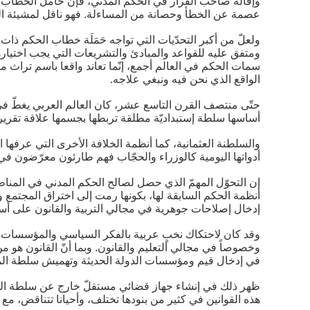
وإقالة صاحب القرار في الحكم المدني، فإنّ حامل الخطاب ال
عصمة عن الخطأ وحصانة من المساءلة. فهو ناقل لمشيئة الله
ولعلّ من أكبر التحدّيات التي تواجه حَمَلَة خطاب الحكم ذات
ومتفق عليه للقواعد والمبادئ والتشريعات التي يجب اختيار
سمات الحكم في العالم أجمع، إنّما تعاند واقعا باسم تراث م
الواقع الذي نحن فيه ونبغي علاجه.
حتّى منتصف القرن التاسع عشر، كان العالم العربي يغطّ في س
أساسها سلطة إستبداديّة مطلقة تربطها بجسمها علاقة تقرير وإ
والسلطنة العثمانية، كما أنظمة الخلافة الأخرى التي عرفها ال
أدواتها اليومية كالوزراء والحجّاب فهم طارئون معرّضون في
إن التحوّل المهمّ الذي حصل لصالح الحكم المدني في المناط
أنظمة الحكم السابقة لها، بكونها رمت إلى اختراق المجتمع وهد
إدخال إصلاحات جوهرية في مجالي التربية والقانون على أ
وقد كان لاحتكاك نخبٍ عربية بالفكر السياسي والمؤسسات العل
وخصوصاً في مجالي التعليم والقانون. وبما أنّ القانون هو من
في إدخال قيم ومؤسسات الدولة الحديثة وتهميش سلطة الم
ظهر ذلك في إنشاء جهاز قضائي مستقلّ خارج عن سلطة الهيئة 
هذه القوانين في كثير من بنودها تختلف، وأحيانا تتناقض، مع 