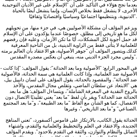
بعدما نجح هؤلاء في التأكيد على أن "الإسلام على غير الأديان التوحيدية
الأخرى، لا ينشغل فقط بخلاص الإنسان، وإنما ينشغل أيضًا بالحياة
الدنيوية، وبتنظيمها اجتماعيًا وسياسيًا واقتصاديًا وثقافيًا".
ويزعم المؤلف أن مشكلة الأصوليين هي، في جزء منها، من تحويلهم
لكل ما هو تاريخي إلى مطلق، خصوصًا عندما يؤكدون على أن الإسلام
قد حمل أجوبة لكل المشكلات، أيًا ما تكن الأزمان، وعليه فإن رفضهم
للعلمانية لا يتأتى فقط من الزاوية الدينية، بل من الناحية المعرفية
كذلك.ويتصور المؤلف أن "جوهر الأصولية، هو الاعتقاد بأن العالم برمته
وليس مجرد الجزء الديني منه، ينبغي أن يعكس مصدره المقدس".
- في المحور الرابع: "الأصولية وما بعد الحداثة": يقول المؤلف: "إذا كانت
الأصولية ضد العلمانية، وإذا كانت العلمانية هي سمة الحداثة، فالأصولية
ضد الحداثة". والمقصود بالحداثة، يقول المؤلف على لسان دانييل بيل،
هي "الابتعاد عن سلطان الماضي، وتقلص مجال المقدس، والأخذ
بالروح النقدية في المعرفة الشاملة"، ويتساءل المؤلف: هل ما بعد
الحداثة ضد الحداثة؟ ويقر بأن لفظ "ما بعد" يعني تقليديًا الاتصال دون
الانفصال، كما هو الشأن مع ألفاظ "ما بعد الطبيعة"، و"ما بعد المجتمع
الصناعي" و"ما بعد التاريخي"، وغيرها.
الحداثة يقول الكاتب، بالارتكاز على قاموس أكسفورد، "تعني المناهج
الجديدة، والاعتقاد في العلم والتخطيط والعلمانية والتقدم، واشتهاء
التماثل والنظام والتوازن، والثقة في التقدم بلاحدود". ويقدم المؤلف