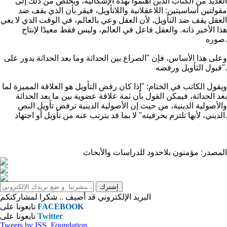
العديد من الكتاب الذين اهتموا بهذه الإشكالية، ويخلص من ذلك إلى
مقولتين أساسيتين: اللاعقلانية واللاتأويل، فيقر بأن الذي يقف ضد
العقل يقف ضد التأويل، لأن العقل وعي بالعالم، في الوقت الذي لا يعي
هذا الأخير ذاته. والعقل فاعل في العالم، وليس فقط معيدًا لإنتاج
صوره.
وعلى هذا الأساس، فإن "الصراع بين الحداثة وما بعد الحداثة يدور على
قبول التأويل ورفضه".
ويقول الكاتب في الختام: "إذا كان رفض التأويل هو العلاقة المميزة لما
بعد الحداثة، فيمكن القول بأن ثمة علاقة عضوية بين ما بعد الحداثة
والأصولية الدينية، من حيث إن الأصولية الدينية ترفض تأويل النص
الديني، لأنها تلتزم بحرفيته" لا بما قد يترتب عنه من تأويل أو اجتهاد.
المصدر: مؤمنون بلاحدود للدراسات والأبحاث
البريد الإلكتروني قد أضيف .. شكرا لمشاركتكم
FACEBOOK
تابعونا على
Twitter
تابعونا على
Tweets by ISS_Foundation