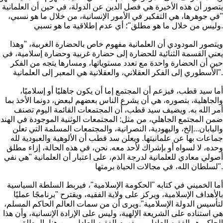
يتصور أن هذه الأخيرة هي فصل الدين عن الدولة، في حين أن العلمانية
"في جوهرها، هي التفكير في الأمور الإنسانية، من خلال ما هو نسبي،
وليس من خلال ما هو مطلق"؛ أي عدم إطلاقية ما هو نسبي.
ويتصور المودودي أن العلمانية مفهوم خاص بالحضارة الغربية، "وهذا
يعني القسمة الثنائية للحضارة إلى حضارة غربية وحضارة إسلامية، في
حين أن الحضارة واحدة مع تعدد مستوياتها، ومسارها يتجه من الفكر
الأسطوري إلى الفكر العقلاني، والعقلانية هي المعبر إلى العلمانية".
أما سيد قطب، فيزعم أن المجتمع إما أن يكون جاهليًا أو إسلاميًا،
والجاهلية، بتصوره، هي أن يشرع الناس بعضهم لبعض، دونما الأخذ بما
أمر الله به. ويضيف سيد قطب، أن المجتمعات القائمة اليوم تصنف
ضمن المجتمع الجاهلي، من مثل: المجتمعات الوثنية الموجودة في الهند
واليابان...إلخ، واليهودية، النصرانية، والمجتمعات المسلمة التي تعلن
جماعات بها عن علمانيتها. ويعلن سد قطب أن الألوهية والعبودية لله
وحده، لا لسواه أو بإشراك لأحد معه. نحن، في هذه الحالة، إزاء مطلق
أصولي معادي للعلمانية لدرجة الذم، على اعتبار أن العلمانية "هي نفي
لسلطان الله، في مجالات الحياة برمتها".
أما الخميني في كتابه "الحكومة الإسلامية"، فيربط السلطة السياسية
بالأهداف الإسلامية، ويركز على ولاية الفقيه، ويقترح "برنامجًا عمليًا
لتأسيس الدولة الإسلامية".ويرى أن من سمات العالم الحاكم المسلم،
هي استناده على الشريعة الإلهية، وليس على الإرادة الإنسانية، وأن هذا
الحاكم هو الفقيه العادل، ومفهوم الفقيه العادل يبين هنا، المطلق