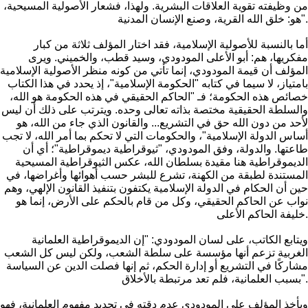
من وظيفته تقوية العلاقات البشرية. ولهذا، فشعار الأصولية المسيحية،
هو: خلق الله القرية، وصنع الإنسان المدنية".
أما بالنسبة للأصولية الإسلامية، فقد اختار المؤلف ثلاثة من كبار
مفكريها، هم: أبو الأعلى المودودي، وسيد قطب، والخميني. ويرى
المؤلف أن قيمة المودودي، إنما تأتي من كونه منظر الأصولية الإسلامية
بامتياز، لا سيما في كتابه "الحكومة الإسلامية"، إذ يحدد في هذا الكتاب
خصائص هذه الحكومة؛ فـ "الحاكم الحقيقي في هذه الحكومة هو الله،
والسلطة الحقيقية مختصة بذاته تعالى وحده. ويترتب على ذلك أن ليس
لأحد من دون الله حق في التشريع... والقانون الذي جاء من الله، هو
أساس الدولة الإسلامية"، والحكومات التي لا تحكم بما أمر الله، لا تجب
طاعتها. والدولة، وفق المودودي، "ثيوقراطية ديموقراطية"؛ أي أن
الديموقراطية هنا مقيدة بسلطان الله، عكس الثيوقراطية المسيحية
المستندة لطبقة من الكهنة، تشرع للبشر حسب أهوائها وأغراضها، في
حين أن الحكام في الدولة الإسلامية يكتفون بتنفيذ القانون الإلهي، وهم
نواب عن الحاكم الحقيقي، وكل من قام بالحكم على الأرض، إنما هو
خليفة الحاكم الأعلى.
ويتابع الكاتب، على لسان المودودي: "إن الديموقراطية العلمانية
الغربية تزعم أنها مؤسسة على سلطة الشعب، ولكن ليس كل الشعب
مشاركًا في التشريع أو إدارة الحكم، ثم إنها فصلت الدين عن السياسة
بسبب العلمانية، فلم تعد مرتبطة بالأخلاق".
ويأخذ المؤلف على المودودي عدم دقته في تحديد مفهوم العلمانية، فهو