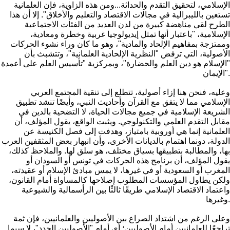
الإسلامي، لتحقيق التقدم والحداثة...ومن هذه الزاوية، فإن العلمانية
تستعين بالليبرالية في مجالات الاقتصاد والتعليم والأخلاق". إلا أن هذا
الطرح لقي مناهضة كبيرة من لدن العديد من الفئات الاجتماعية
الإسلامية، "باعتبار أنها تمثل إيديولوجيا غربية وخطرة ومعادية،
وممتزجة بمفاهيم الإلحاد والمادية"، وهو ما كان وراء نشوء الحركات
الأصولية، التي ترفض "النظرية الإلحادية العلمانية"، وتتشبث بأن
"الإسلام هو دين العلم والحضارة"، وبمركزية "تأسيس العلم على أعمدة
الإيمان".
وعليه، فنحن هنا إزاء أصولية، تتطلع إلى تنقية المجتمع العربي
الإسلامي مما لا يتفق مع القرآن وأحاديث النبي، وأيضًا تنشد تطبيق
الشريعة الإسلامية في جميع مجالات الحياة، لا التضحية بالدين في
مقابل التقدم العلمي والتكنولوجي. ويثبت الواقع، يقول المؤلف، أن
العلمانية إنما هي أوروبية بامتياز، وهدفت إلى فصل الكنيسة عن
الدولة، دونما اهتمام بالديانات الأخرى، وأن انبهار بعض المثقفين العرب
بها، والمطالبة بتطبيقها بسياق مختلف، هو سلق لها. والملاحظ كذلك،
يقول المؤلف، أن برنامج هذه الحركات في تونس أو السودان أو
المغرب أو السعودية أو في غيرها، لا يمس مبادئ الإسلام أو عقيدته،
ولكن يطاول المؤسسات المطلوب إصلاحها كالمساواة أمام القانون،
واعتماد الاقتصاد الإسلامي طريقًا ثالثًا بين الرأسمالية والشيوعية
وغيرها.
وعلى الرغم من اشتداد الصراع بين الأصوليين والعلمانيين، فإن ثمة
تراجعًا للعلمانيين أمام الأصوليين؛ أي أمام "الأصوليين الجدد"، لا سيما