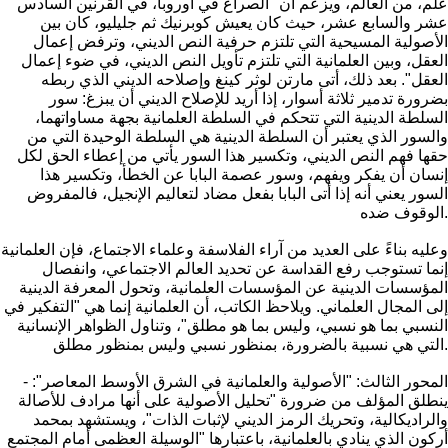
علم، من العالم، ويزعم أن "الصراع في أوروبا، في القرنين السادس
عشر والسابع عشر، حيث كان يعيش كوبرنيك ثم جليليو، كان بين
الأصولية المسيحية التي تلتزم حرفية النص الديني، وترفض إعمال
العقل، وبين العلمانية التي تلتزم تأويل النص الديني، في ضوء إعمال
العقل". بعد ذلك، أتى مارتن لوثر كينغ وإصلاحه الديني الذي ربطه
بضرورة تدمير ثلاثة أسوار، إذا أريد للإصلاح الديني أن يبزغ: سور
السلطة الدينية التي تتحكم في السلطة العلمانية بجهة مساواتهما،
والسور الذي يعتبر أن السلطة الدينية هي السلطة الوحيدة التي من
حقها فهم النص الديني، وتكسير هذا السور يأتي من إعطاء الحق لكل
إنسان أن يفكر ويفهم، وسور عصمة البابا عن الخطأ، وتكسير هذا
السور يعني أنه إذا أتى البابا بفعل مضاد لتعاليم الإنجيل، فالمفروض
الوقوف ضده.
وعليه بناءً على العديد من آراء الفلاسفة وعلماء الاجتماع، فإن العلمانية
إنما تستوجب رفع القداسة عن تحديد العالم الاجتماعي، وانفصال
المؤسسات الدينية عن المؤسسات العلمانية، وتحول المعرفة الدينية
إلى المجال العلماني. ويلاحظ الكاتب، أن العلمانية إنما هي "التفكير في
النسبي بما هو نسبي، وليس بما هو مطلق"، وتناول الظواهر الإنسانية
التي هي نسبية بالضرورة، بمنظور نسبي وليس بمنظور مطلق.
- المحور الثالث: "الأصولية والعلمانية في الشرق الأوسط المعاصر":
ينطلق المؤلف من ضرورة "تحليل الأصولية على أنها مرادف للأصالة
والراديكالية، وتحريك الرمز الديني لإثبات الذات"، ويستشهد بمحمد
أركون الذي ينادي بالعلمانية، باعتبارها "الوسيلة العظمى أمام المجتمع