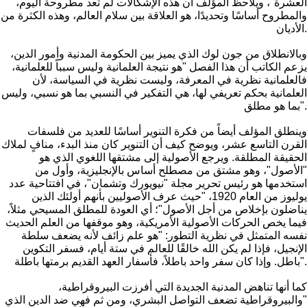
العشرة"، ويلاحظ المؤلف أن هذه الإشكالات لم تعد مطروحة اليوم،
والمطروح أساسًا وتحديدًا، هو العلاقة بين سلام العالم، وهذه الكثرة من
الأديان.
وبالانطلاق من جون لوك الذي يميز بين الحكومة المدنية وأمور الدين،
يزعم الكاتب أن هذا الفصل "هو نتيجة العلمانية وليس سبباً للعلمانية،
فالعلمانية نظرية في المعرفة، وليست نظرية في السياسة، لأن
العلمانية بحكم تعريفي لها، هي التفكير في النسبي بما هو نسبي، وليس
بما هو مطلق".
وينطلق المؤلف أيضاً من فكرة التنوير أساسًا للعديد من فلسفات
القرن التاسع عشر، ويوضح كيف أن التنوير كان منذ البدء، منافٍ لملاك
الحقيقة المطلقة. ويرجع الأصولية إلى مشتقها اللغوي الذي هو
"الأصول"، وهو مشتق من مصطلح أساس بالإنجليزية، وأول من
استخدمها هو رئيس تحرير مجلة "نيويورك وتشمان"، في افتتاحية عدد
يوليوز من العام 1920، "حيث عرف الأصوليين بأنهم أولئك الذين
يناضلون بإخلاص من أجل الأصول"؛ أي العودة للمطلق المسيحي مثلاً،
فيما يخص الحركات الأصولية الأمريكية، وهو موقفها من العلم الحديث
نفسه المتمثل في نظرية التطور: "هو علم زائف لأنه يضعف سلطة
الإنجيل، فإذا لم يكن الله خالقًا للعالم في ستة أيام، فسفر التكوين
باطل. وإذا كان سفر واحد باطلاً، فأسفار العهد القديم برمتها باطلة".
كما أنها تناهض المدنية الجديدة التي أفرزت البيروقراطية،
"والبيروقراطية تضعف التواصل البشري، ومن ثم فهي ضد الدين الذي