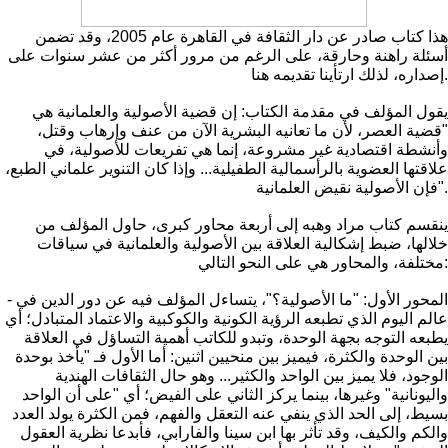
هذا كتاب صادر عن دار الثقافة في القاهرة عام 2005، وقد تضمن
أسئلة راهنة وحارقة، على الرغم من مرور أكثر من عشر سنوات على
إصداره، لذلك ارتأينا تقديمه هنا.
يقول المؤلف في مقدمة الكتاب: إن قضية الأصولية والعلمانية هي
"قضية العصر، لأن ما تعانيه البشرية الآن من عنف وإرهاب وقتل،
وأنشطة اقتصادية غير مشروعة، إنما هي تفريعات للأصولية، في
علاقتها العضوية بالرأسمالية الطفيلية... وإذا كان التنوير علماني الطبع،
فإن الأصولية نقيض العلمانية".
ينقسم كتاب مراد وهبه إلى أربعة محاور كبرى، حاول المؤلف من
خلالها، ضبط إشكالية العلاقة بين الأصولية والعلمانية في سياقات
مختلفة، والمحاور هي على النحو التالي:
- المحور الأول: "ما الأصولية؟"، يتساءل المؤلف فيه عن دور الدين في
عالم اليوم الذي تطبعه الرؤية الكونية والكوكبية والاعتماد المتبادل؛ أي
يطبعه التوجه بجهة الوحدة، وتبدو للكاتب أهمية التساؤل في العلاقة
بين الوحدة والكثرة، فيميز بين منحيين اثنين: أما الأول فـ "يأخذ بوحدة
الوجود، فلا يميز بين الواحد والكثير... وهو حال الثقافات الهندية
واليونانية" وغيرها، بينما يركز الثاني على الفيض؛ أي "على أن الواحد
بسيط، إلى الحد الذي ينفي عنه التعقل والفهم، فمن الكثرة يولد العدد
والكم والكيف، وقد تأثر بها ابن سينا والفارابي، فأبدعا نظرية العقول