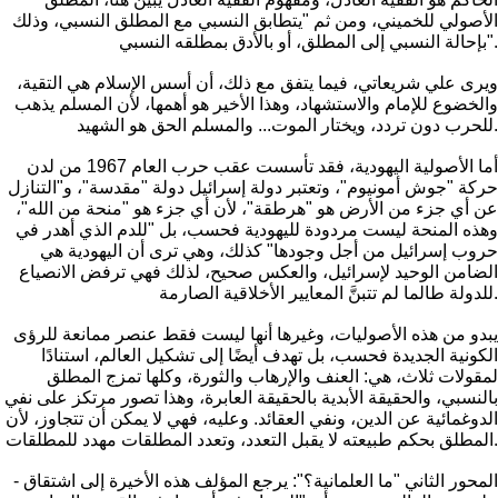
الأصولي للخميني، ومن ثم "يتطابق النسبي مع المطلق النسبي، وذلك
بإحالة النسبي إلى المطلق، أو بالأدق بمطلقه النسبي".
ويرى علي شريعاتي، فيما يتفق مع ذلك، أن أسس الإسلام هي التقية،
والخضوع للإمام والاستشهاد، وهذا الأخير هو أهمها، لأن المسلم يذهب
للحرب دون تردد، ويختار الموت... والمسلم الحق هو الشهيد.
أما الأصولية اليهودية، فقد تأسست عقب حرب العام 1967 من لدن
حركة "جوش أمونيوم"، وتعتبر دولة إسرائيل دولة "مقدسة"، و"التنازل
عن أي جزء من الأرض هو "هرطقة"، لأن أي جزء هو "منحة من الله"،
وهذه المنحة ليست مردودة لليهودية فحسب، بل "للدم الذي أهدر في
حروب إسرائيل من أجل وجودها" كذلك، وهي ترى أن اليهودية هي
الضامن الوحيد لإسرائيل، والعكس صحيح، لذلك فهي ترفض الانصياع
للدولة طالما لم تتبنَّ المعايير الأخلاقية الصارمة.
يبدو من هذه الأصوليات، وغيرها أنها ليست فقط عنصر ممانعة للرؤى
الكونية الجديدة فحسب، بل تهدف أيضًا إلى تشكيل العالم، استنادًا
لمقولات ثلاث، هي: العنف والإرهاب والثورة، وكلها تمزج المطلق
بالنسبي، والحقيقة الأبدية بالحقيقة العابرة، وهذا تصور مرتكز على نفي
الدوغمائية عن الدين، ونفي العقائد. وعليه، فهي لا يمكن أن تتجاوز، لأن
المطلق بحكم طبيعته لا يقبل التعدد، وتعدد المطلقات مهدد للمطلقات.
- المحور الثاني "ما العلمانية؟": يرجع المؤلف هذه الأخيرة إلى اشتقاق