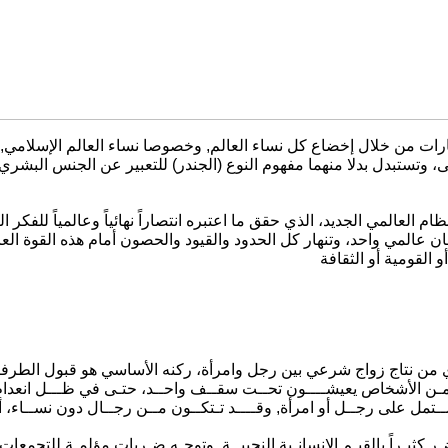
أنثى، وتستبدل بدلا منهما مفهوم النوع (الجندر) للتعبير عن الجنس ال
ام العالمي الجديد، الذي حقق ما اعتبره انتصاراً نهائياً وعالمياً للفكر 
عالمي واحد، وتنهار كل الحدود والقيود والحصون أمام هذه القوة العالمية
 من نتاج زواج شرعي بين رجل وامرأة، ركنه الأساسي هو قبول الطرفين 
ـن الأشخاص يعيشــــون تحــت سقــف واحــد، حتـى في ظـــل انعدام ا
ضـر كثيـراً بالقيـم الإنسانـية النجيبــة, وتوجـه ضـربات مؤلمـة للتجم