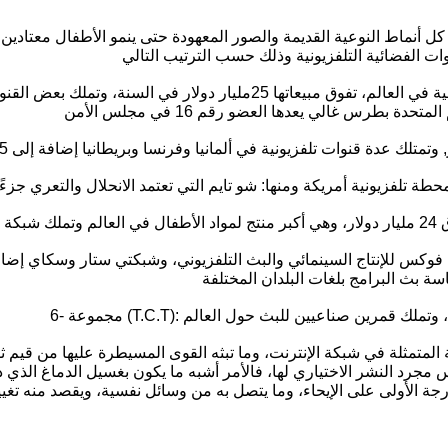
 من كل أنماط النوعية القديمة والصور المعهودة حتى ينمو الأطفال معتا
ة المتمثلة في شبكة الإنترنت، وما تبثه القوى المسيطرة عليها من قيم
مجرد النشر الاختياري لها، فالأمر أشبه ما يكون بغسيل الدماغ الذي ذك
جة الأولى على الإيحاء، وما يتصل به من وسائل نفسية، ويقصد منه تغيير ا