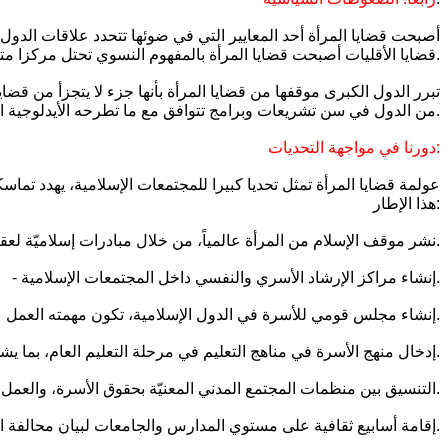
أصبحت قضايا المرأة أحد المعايير التي في ضوئها تتحدد علاقات الدول 
قضايا الأقليات أصبحت قضايا المرأة بالمفهوم النسوي تحتل مركزا متقدما في صياغة علاقات الدول الغربية ببقية الدول دون مراعاة لخصوصيات ثقافية أو اجتماعية أو تاريخية.
تبرر الدول الكبرى موقفها من قضايا المرأة بأنها جزء لا يتجزأ من قض
من الدول في سن تشريعات وبرامج تتوافق مع ما تطرحه الأيدلوجية النسوية من مفاهيم.
دورنا في مواجهة التحديات:
عولمة قضايا المرأة تمثل تحديا كبيرا للمجتمعات الإسلامية، يهدد تما
هذا الإطار:
- نشر موقف الإسلام من المرأة عالمياً، من خلال مبادرات إسلاميّة لعقد مؤتمرات عالمية عن قضايا المرأة والأسرة وحقوق الإنسان من منظور شرعي وتعظيم وظيفة الأمومة.
- إنشاء مراكز الإرشاد الأسري والنفسي داخل المجتمعات الإسلامية.
- إنشاء مجلس قومي للأسرة في الدول الإسلامية، تكون مهمته العمل على إصلاح الأسرة والحفاظ على تماسكها.
- إدخال منهج الأسرة في مناهج التعليم في مرحلة التعليم العام، بما يشمل قيمة الأسرة ومكانتها في الإسلام، المفهوم الشرعي للعلاقة بين الرجل والمرأة، الحقوق الزوجيّة.
- التنسيق بين منظمات المجتمع المدني المعنيّة بحقوق الأسرة، والعمل على تبني وثيقة ميثاق الأسرة في الإسلام ونشرها على أوسع نطاق.
- إقامة أسابيع ثقافية على مستوي المدارس والجامعات لبيان محالفة الاتفاقيات والمؤتمرات الدولية بمقاصد الشريعة الإسلامية.