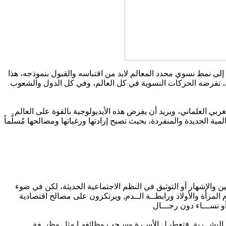
عولمة المرأة بمعنى جعل قضاياها عالمية فوق الحكومات، وعابرة للقارات من خلال إخضاع كل نساء العالم, وخصوصا نساء العالم الإسلامي, إلى نمط نسوي محدد المعالم لابد من اقتباسه والقبول بنموذجه، هذا
بشري، تفرضه الحركات النسوية في كل العالم، وفي كل الدول والشعوب
الغربي العلماني، ويريد أن يفرض هذه الأيديولوجية بالقوة على العالم
 الجديدة والمنفردة، بحيث تصبح إرادتها ورغباتها ومصالحها مُسلَّماً
والإشهار أو التوثيق في النظم الاجتماعية الحديثة، لكن في ضوء
لمرأة والأولاد ورابطــة الــدم, ويرتكزون على مصالح اقتصادية
عات البشــرية, فتعطيـل الأسـرة وسـحب وظائفهـا مثل وظيــفة