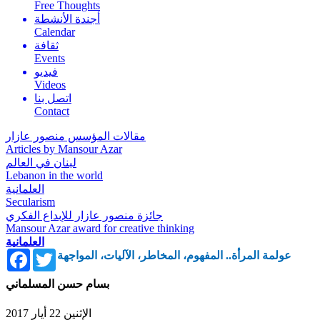
Free Thoughts
أجندة الأنشطة
Calendar
ثقافة
Events
فيديو
Videos
اتصل بنا
Contact
مقالات المؤسس منصور عازار
Articles by Mansour Azar
لبنان في العالم
Lebanon in the world
العلمانية
Secularism
جائزة منصور عازار للإبداع الفكري
Mansour Azar award for creative thinking
العلمانية
Facebook
Twitter
عولمة المرأة.. المفهوم، المخاطر، الآليات، المواجهة
بسام حسن المسلماني
الإثنين 22 أيار 2017