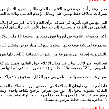
صار الإعلام أداة طيعة في يد الأنثويات اللاتي طالبن بتطهير التلفاز
شركات عملاقة فقط تهيمن على وسائل الإعلام العالمي وبالذات القنوات الفضائية التلفزيونية وذلك حسب الترتيب التالي:
العالمي في الثقافة والسياسة إلى حد جعل الأمين العام السابق للأمم المتحدة بطرس غالي يعدها العضو رقم 16 في مجلس الأمن.
2- مجموعة برتلزمان (Bertels man): أكبر مجموعة إعلامية في أوروبا تفوق مبيعاتها السنوية 15 مليار دولار, وتمتلك عدة قنوات تلفزيونية في ألمانيا وفرنسا وبريطانيا إضافة إلى 45 دار نشر وأكثر من 100 مجلة.
3- مجموعة فيا كم (Viacom): مجموعة أمريكية قوية دخلها السنوي يبلغ 13 مليار دولار، وتمتلك 13 محطة تلفزيونية أمريكة ومنها: شو تايم التي تعتمد الانحلال والتعري جزءًا رئيسيًّا من سياستها.
4- مجموعة دزني (Disny): دخلها يفوق 24 مليار دولار، وهي أكبر منتج لمواد الأطفال في العالم وتملك شبكة ABC التلفزيونية إضافة إلى مجموعة من القنوات الفضائية.
تلفزيونية و132 صحيفة و25 مجلة، وتزداد خطورة بثها في انتهاجها سياسة بث البرامج بلغات البلدان المختلفة.
6- مجموعة (T.C.T): مجموعة متخصصة بالبث التلفزيوني عبر الكابل المدفوع بالاشتراكات، وتملك قمرين صناعيين للبث حول العالم.
فإذا أضيف إلى طوفان البث الإعلامي الفضائي، ثورة الاتصالات الحديث
الثقافة النسوية تتحول إلى نوعٍ من الفرض الواضح لثقافة واحدة، وليس 
رموز معينة استخدامًا مدروسًا ومنظمًا بدرجات متفاوتة يعتمد فيه بالدر
الظاهرة بحسب خطط مرسومة مسبقًا".
:
رابعاً: الضغوطات السياسية