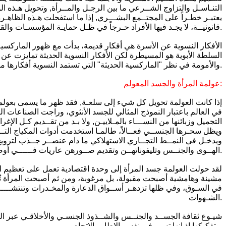
التنـاسـل والتزاوج الشــرعي ما بين الرجـل والمــرأة, وتحويل هـذه الوظ
يعتبـر خطـراً على المجتــمع البشـــري, إذا ما استفحلت هـذه الظاهـر
قانونيــة، لا يجـد فيها الأفراد حـرجاً في ظـل حمايـة المؤسسـات والقوانين.
الأفكار النسوية عن الأسرة هي أفكار قديمة، بدأت مع ظهور الماركسية
السلطة الأبوية هو المسيطرة لكن الأفكار النسوية الحديثة تمايزت عن 
والأمومة في نظر "الماركسية الحديثة" التي تستمد النسوية أفكارها منها تمثل السبب وراء نظام طبقي جنسي يقهر المرأة لا يرجع إلا لدورها في الحمل والأمومة.
عولمة المرأة والجسد المعولم:
إذا كانت العولمة تحويل كل شيء إلى سلعـة, فقد ظهر ما يسمى بعولمة 
في العالم باعتبار النموذج المثالي للجسد الأنثوي، وراجت الصناعات ا
التجميل وزبائنها من النســـاء بالمـلاييـن, ولا بـد من تقــديم كـل الإغر
ويظل سحـرها الجنســي فعــالاً، طالمـا استخدمت أدوات المكياج التــي ت
ويدخـل في النمــط التجــاري الاستهلاكي ما دام عنصــر جــذب لترويج 
الهــوى والجنــس وتليفوناتهــن وتقديم صــورهن عاريات فــــــي أوضـاع جنســية صريحــة.
لقد حولت العولمة جسد المرأة إلى وحدة اقتصادية تعمل على تعظيم ال
مشينة وهامشية أصبحت مقبولة، بل مرغوبة، ومن ثم أصبحت المرأة تُع
في السـوق، وفي ظلها تزدهـر أســواق الدعارة والمخـدرات وتنتشــــــ
الشـهوات.
شيـوع ثقافة الجســد والجنــس والشــذوذ الجنسـي والأخلاقـي عبر ال
وتفكيكها إذ إنها تسير في نفسر الإطار والاتجاه.