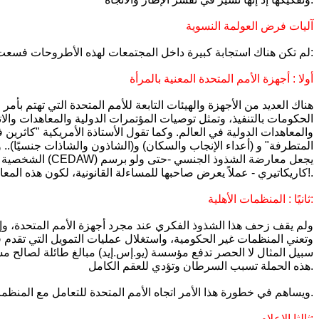
آليات فرض العولمة النسوية
لم تكن هناك استجابة كبيرة داخل المجتمعات لهذه الأطروحات فسعت الحركات النسوية لفرضها بالقوة على المجتمعات من خلال عدد من الآليات أبرزها:
أولا : أجهزة الأمم المتحدة المعنية بالمرأة
هناك العديد من الأجهزة والهيئات التابعة للأمم المتحدة التي تهتم بأمر
الحكومات بالتنفيذ، وتمثل توصيات المؤتمرات الدولية والمعاهدات والات
والمعاهدات الدولية في العالم. وكما تقول الأستاذة الأمريكية "كاثرين 
المتطرفة" و (أعداء الإنجاب والسكان) و(الشاذون والشاذات جنسيًا).. و
كاريكاتيري - عملاً يعرض صاحبها للمساءلة القانونية، لكون هذه المعارضة مُعارضة لحقوق الإنسان!.
ثانيًا : المنظمات الأهلية:
ولم يقف زحف هذا الشذوذ الفكري عند مجرد أجهزة الأمم المتحدة، وإنم
سبيل المثال لا الحصر تدفع مؤسسة (يو.إس.إيد) مبالغ طائلة لصالح م
هذه الحملة تسبب السرطان وتؤدي للعقم الكامل.
ويساهم في خطورة هذا الأمر اتجاه الأمم المتحدة للتعامل مع المنظمات الأهلية مباشرة، بل وجعلها عينًا رقيبة على دولها، خصوصًا فيما يتعلق بشئون المرأة.
ثالثا الإعلام: