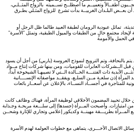
جــبون أطفــالاً وتعميــم ما أصطلــح تســميته بالزواج المثــلـي،
 أن بعــض البلـدان الغربيــة بدأت تشرع للزواج المثـلي بطـرق
يثة، تماثل عبودية الرومان لطبقة العبيد طالما ظل الرجل أو
 لإيجاد مجتمع خالٍ من الطبقات والميول الطبقية، وتمثل "الأسرة"
م بالنحافة، وتم الترويج لنموذج العروسة (باربي) من أجل أن يسود
 قبل الــشركات العابرات للقوميات، ومن بينها شركات إنتاج مــواد
ى الأبدية ذات الفتنـــة الخــالدة الــتي لا تصيبهـا الشيخوخة أبداً،
 المرأة إذن سلعـة مــن السلـع، ويفقــد مواصفاته الإنســــانية
ية للمتاجرة في أجســاد النســاء، بالإعلان عن أسعــار بائعات
ن خلال تحييد المضمون الأخلاقي لوظيفة المرأة، فهناك وظائف كانت
 امتيازات. وأصبحت المــرأة (جسدها) إلى سلـــعة مربحـة وجـذابة
 المــرأة بطريـــقة مهينــة وكديكور إعلامي وتجاري للإثارة وشحــن
سائل الاتصال الأخـــرى، يتماهى مع خطوات العولمة لهدم الأسرة