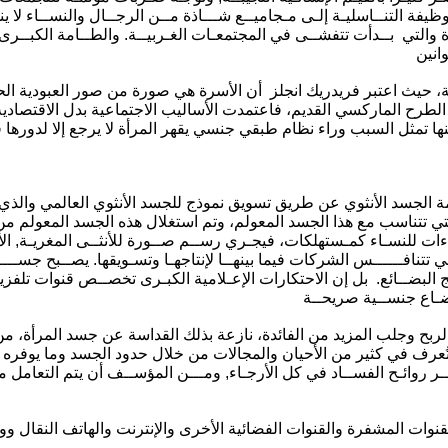
يفة التنــاسليـة إلـى مـجاميــع شـــاذة مــن الرجــال والنســاء لا ين
ة والتي بــدأت تتفشــى في المجتمعـات الغـربيــة. والطــامة الكبــرى
، حيث اعتبر فريدريك انجلز أن الأسرة هي صورة من صور العبودية الحد
الطرح الماركسي القديم، فاعتمدت الأساليب الاجتماعية بدل الاقتصادية
الجسد الأنثوي عن طريق تسويق نموذج للجسد الأنثوي العالمي والذي يت
لتي تتناسب مع هذا الجسد المعولم، وتم استغلال هذه الجسد المعولم من
اءات للنسـاء كمـستهلكات، فيجـري رســم صــورة للأنثــى المغريـة, الأنثــ
تنافــــــس الشركات فيما بينهــا لإنتاجهـا وتسـويقها. يصــبح جســــد
البضــائع. بل إن الاحتكارات الإعـلامية الكبـرى تخصــص قنوات تلفزيون
ربح وجلب المزيد من الفائدة، نازعة بذلك القداسة عن جسد المرأة، م
رف في كثير من الأحيان والمجالات من خلال حدود الجسد وما يوفره من
ر روائـح الفســاد في كل الأرجـاء, ومـــن المؤســف أن يتم التعامل مع
قنوات المشفرة والقنوات الفضائية الأخرى والإنترنت والهاتف النقال وو