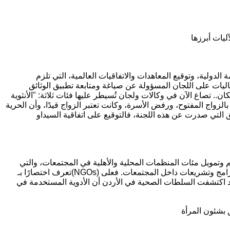
الدولية، وتوقيع المعاهدات والاتفاقيات العالمية، التي تلزم
يكاليات على اللجان المسؤولة عن صياغة ومتابعة تطبيق الوثائق
ن.. تصاغ الآن في وكالات ولجان تُسيطر عليها فئات ثلاثة: "الأنثوية
الزواج المفتوح، ورفض الأسرة، وكانت تعتبر الزواج قيدًا، وأن الحرية
ي صدرت عن هذه اللجنة، فالتوقيع على اتفاقية السيداو (CEDAW) يجعل معارضة الشذوذ الجنسي -حتى ولو برسم
م وتمويل مئات المنظمات المحلية والأهلية في المجتمعات، والتي
تعرف اختصارًا بـ(NGOs) وتعني المنظمات غير الحكومية، واستغلال عمليات التمويل التي تقدم في مقابل نشر هذه الأيديولوجيات الضغط على الحكومات لتتحول إلى برامج وتشريعات داخل المجتمعات. فعلى
قد اكتشفت السلطات الصحية في الأردن أن الأدوية المستخدمة في