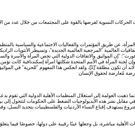
 المرأة، عن طريق المؤتمرات والفعاليات الاجتماعية والسياسية بالمنظمة 
فاقيات العالمية "المرجعية العالمية الجديدة"، وتسيطر الأنثويات الراد
فورت": "إن المواثيق والاتفاقات الدولية التي تخص المرأة والأسرة والسكا
إن لجنة المرأة في الأمم المتحدة شكلتها امرأة إسكندنافية كانت تؤمن ب
الشخصية لابد أن تكون مطلقة"[1]، ولقد انعكس هذا المفهوم "للحرية" في المواثيق الت
ا ذهبت العولمة إلى استغلال المنظمات الأهلية الدولية التي تقوم بدع
شروع يستهدف إقناع النساء الأردنيات والفلسطينيات بتحديد النسل، و