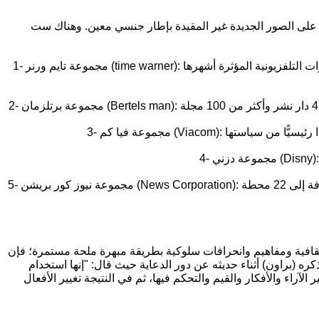
دين على الصور الجديدة غير المقيدة بإطار جنسي معين. وهناك ست
1- مجموعة تايم ورنر (time warner): أكبر شركة إعلامية في العالم، تفوق مبيعاتها 25مليار دولار في السنة، وتملك بعض القنوات التلفزيونية المؤثرة أشهرها CNN التي بلغ من قوة تأثيرها في صياغة الرأي العام
5- مجموعة نيوز كور بريشن (News Corporation): تعد اليوم أكبر لاعب دولي في مجال الإعلام حول العالم، وتملك شركة فوكس للإنتاج السينمائي والبث التلفزيوني، وشبكتي ستار وسكاي إضافة إلى 22 محطة
 ثقافية ومفاهيم وانحرافات سلوكية بطريقة مبهرة ملحة مستمرة؛ فإن
ره (براون) أثناء حديثه عن دور الدعاية حيث قال: "إنها استخدام
لآراء والأفكار والقيم والتحكم فيها، ثم في النتيجة تغيير الأفعال