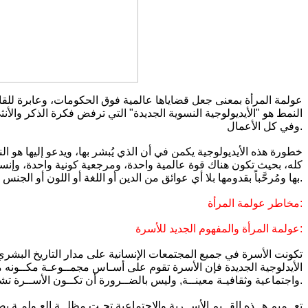
النمط هو "الأيديولوجية النسوية الجديدة" التي ترفض فكرة الذكر وال
وفي كل الأعمال.
خطورة هذه الأيديولوجية يكمن في أن الذي يُبشر بها، ويدعو إليها هو النظ
كله، بحيث تكون هناك قوة عالمية واحدة، ومرجعية كونية واحدة، وإنسان 
بها ومُرحَّباً بقدومها بلا أي عوائق من الدين أو اللغة أو اللون أو الجنس أو القومية أو الثقافة.
مخاطر عولمة المرأة:
عولمة المرأة والمفهوم الجديد للأسرة:
تكونت الأسرة في جميع المجتمعات الإنسانية على مدار التاريخ البشري
الأيدلوجية الجديدة فإن الأسرة تقوم على أسـاس مجمــوعـة مكــونه م
واجتماعية وثقافيـة معينــة, وليس بالضــرورة أن تكــون الأســرة تشــتمل على رجــل أو امرأة, وقــــد تـتكــون مــن رجــال دون نســاء، أو نســـاء دون رجـــال.
تعــميم هــذه القــيم الأســرية والاجتماعية تحـت مظلــة العـولمـة ي