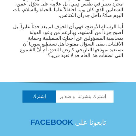
مجرد تغيير في طقس ديني، بل علامة على تحوّل أعمق،
الشعانين الذي كان يوماً احتفالاً عاماً بالحياة والسلام، بات
اليوم صلاةً داخل جدران الكنائس.
أما الرسالة الأوضح، فهي أن الخوف لم يعد حدثاً عابراً، بل
أصبح جزءاً من المشهد، وبالرغم من وعود الدولة
بمحاسبة المسؤولين عن أحداث السقيلبية وحماية
الأقليات، يبقى السؤال مفتوحاً هل تستطيع سوريا أن
تستعيد نموذجها التاريخي كأرض للتعدد، أم أنَّ الشموع
التي انطفأت هذا العام قد لا تعود قريباً؟
FACEBOOK
تابعونا على