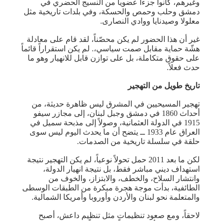
وغيرهم، كانوا جزءاً عضوياً من النسيج الحضري في
دمشق وحلب وحمص والحسكة، وفي بلدات تاريخية مثل
معلولا وصيدنايا ووادي النصارى.
غير أن هذا الحضور لم يكن محصّناً، لقد قام على معادلة
هشّة حماية مقابل صمت سياسي،. لم يكن استقراراً قائماً
على حقوق متكاملة، بل على توازن قابل للانهيار وهو ما
حدث فعلاً.
تاريخ طويل من التهجير
تهجير المسيحيين في المشرق ليس ظاهرة حديثة، من
أحداث 1860 في دمشق وجبل لبنان، إلى مجازر سيفو
1915 في الدولة العثمانية، وصولاً إلى مذبحة سميل في
العراق عام 1933 ــ يتضح أن ما يحدث اليوم ليس سوى
حلقة في سلسلة تاريخية من الصدمات.
لكن ما بعد 2011 حمل تحولاً نوعياً، لم يكن التهجير نتيجة
استهداف ديني مباشر فقط، بل نتيجة انهيار الدولة،
وانتشار السلاح، والخطف، والابتزاز، والخوف من
الطائفية، بدأت موجة هجرة مبكرة من الطبقات الوسطى
والمتعلمة نحو لبنان والأردن وأوروبا وأمريكا الشمالية.
لاحقاً، ومع صعود تنظيمات مثل تنظيم داعش، أصبح