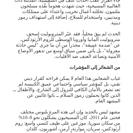
جاء القرار عقب أحداث عنف في السقيلبية، المدينة ذات
الغالبية المسيحية، حيث شهدت هجوماً نفّذه مسلحون
ملثمون، تخللته أعمال تخريب واعتداء على ممتلكات
ومدنيين، واستخدام للسلاح، إضافة إلى استهداف رموز
دينية.
الحدث لم يبقَ محلياً، فقد عبّر المتروبوليت إسحق،
متروبوليت ألمانيا وأوروبا الوسطى للروم الأرثوذكس،
عن "صدمة عميقة"، محذراً من أن ما جرى "ليس حادثة
معزولة"، بل يأتي ضمن سياق أوسع من تدهور الأوضاع
الأمنية وتصاعد العنف ضد الأقليات.
من الشعائر إلى المؤشرات
غياب الشعانين هذا العام لا يمكن قراءته كقرار ديني
تقني، بل كمؤشر سياسي واجتماعي عميق الكنيسة لم
تعد تشعر بالأمان الكافي للنزول إلى الشارع، والأطفال ــ
الذين كانوا يحملون رموز السلام ــ باتوا غائبين عن
المشهد العام.
مشهد ليس بالجديد وإن اتى هذه المرة بلبوس مختلف
فحتى عام 2011، كان المسيحيون يشكّلون نحو 8–10%
من سكان سوريا، موزعين على طيف كنسي واسع: روم
أرثوذكس، سريان، موارنة، أرمن، آشوريون، كلدان