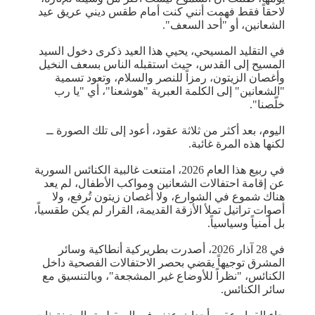
لاحقاً فقط فهمت أنني كنت أمام طقس ديني عريق عيد
الشعانين، أو "أحد السعف".
في التقليد المسيحي، يحيي هذا العيد ذكرى دخول السيد
المسيح إلى القدس، حيث استقبله الناس بسعف النخيل
وأغصان الزيتون، رمزاً للنصر والسلام، وتعود تسمية
"الشعانين" إلى الكلمة العبرية "هوشعنا"، أي "يا رب
خلّصنا".
اليوم، بعد أكثر من ثلاثة عقود، أعود إلى تلك الصورة ــ
لكنها هذه المرة غائبة.
في ربيع هذا العام 2026، امتنعت غالبية الكنائس السورية
عن إقامة احتفالات الشعانين ومواكب الأطفال، لم يعد
هناك شموع في الشوارع، ولا أغصان زيتون تُرفع، ولا
أصوات تراتيل تملأ الأزقة القديمة، القرار لم يكن طقسياً،
بل أمنياً وسياسياً.
في 28 آذار 2026، أصدرت بطريركية أنطاكية وسائر
المشرق توجيهاً يقضي بحصر الاحتفالات الفصحية داخل
الكنائس، "نظراً للأوضاع غير المشجعة"، وبالتنسيق مع
سائر الكنائس.