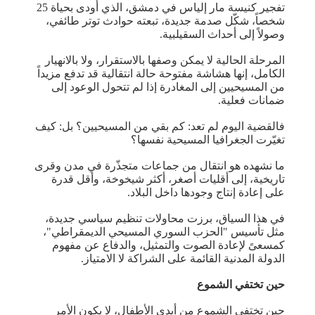
تفجير كنيسة مار إلياس في دمشق، الذي أودى بحياة 25
شخصاً، شكّل صدمة جديدة، تبعته حوادث توتر طائفي،
وصولاً إلى أحداث السقيلبية.
المرحلة الحالية لا يمكن وصفها بالاستقرار، ولا بالانهيار
الكامل، إنها هشاشة مفتوحة حالة انتقالية قد تدفع مزيداً
من المسيحيين إلى المغادرة إذا لم تتحول الوعود إلى
ضمانات فعلية.
فالقضية اليوم لم تعد: كم بقي من المسيحيين؟ بل: كيف
تغيّرت الجغرافيا المسيحية نفسها؟
ما نشهده هو انتقال من جماعات متجذّرة في مدن وقرى
تاريخية، إلى أقليات أصغر، أكثر شيخوخة، وأقل قدرة
على إعادة إنتاج وجودها داخل البلاد.
في هذا السياق، برزت محاولات تنظيم سياسي جديدة،
مثل تأسيس "الحزب السوري المسيحي الديمقراطي"،
كمسعىً لإعادة الصوت والتمثيل، والدفاع عن مفهوم
الدولة المدنية القائمة على الشراكة لا الامتياز.
حين تختفي الشموع
حين تختفي الشموع من أيدي الأطفال، لا يكون الأمر