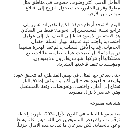
العامل الديني أكثر وضوحاً، خصوصاً في مناطق مثل
معلولا وقرى الخابور، حيث تحوّل النزوح إلى اقتلاع
مباشر من الأرض.
اليوم، لا توجد أرقام دقيقة، لكن التقديرات تشير إلى
تراجع نسبة المسيحيين إلى نحو 2% فقط من السكان،
هذا الانخفاض لا يعود فقط إلى العنف، بل إلى عوامل
اقتصادية واجتماعية عميقة انهيار العملة، فقدان
الخدمات، غياب الأفق السياسي، لم تعد الهجرة مشهداً
درامياً دائماً؛ بل أصبحت عملية صامتة، عائلات تبيع
ممتلكاتها أو تتركها، شباب يغادرون ولا يعودون،
ومؤسسات تفقد قاعدتها البشرية.
حتى بعد تراجع القتال في بعض المناطق، لم تتحقق عودة
واسعة، فالعودة تحتاج إلى أكثر من وقف إطلاق النار
تحتاج إلى أمان، واقتصاد، وتعويضات، وثقة بالمستقبل
وهي عناصر لا تزال مفقودة.
هشاشة مفتوحة
بعد سقوط النظام في كانون الأول 2024، ظهرت لحظة
ترقّب، شارك بعض المسيحيين في القداديس علناً وسط
وعود بالحماية، لكن سرعان ما تبددت هذه الآمال جزئياً.