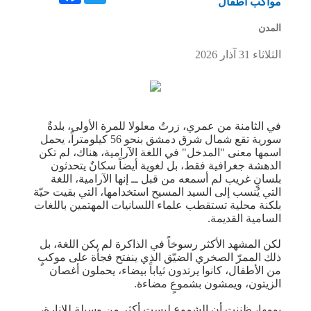
مواكب أطفال
المدن
الثلاثاء 31 آذار 2026
في الثامنة من عمري، زرتُ معلولا للمرة الأولى، بلدةٌ
سورية تقع شمال شرق دمشق بنحو 56 كيلومتراً، يحمل
اسمها معنى "المدخل" في اللغة الآرامية، هناك، لم تكن
الدهشة جغرافية فقط، بل لغوية أيضاً سكانٌ يتحدثون
بلسانٍ غريب لم أسمعه من قبل ــ إنها الآرامية، اللغة
التي يُنسب إلى السيد المسيح استخدامها، التي بقيت حيّة
بلكنة محلية تستقطب علماء اللسانيات المهتمين باللغات
السامية القديمة.
لكن المشهد الأكثر رسوخاً في الذاكرة لم يكن اللغة، بل
ذلك الممرّ الصخري الضيّق الذي ينفتح فجأة على موكبٍ
من الأطفال، كانوا يرتدون ثياباً بيضاء، يحملون أغصان
الزيتون، ويمشون بشموعٍ مضاءة.
يومها، ظننت أن الشموع ليست أكثر من وسيلة للإنارة،