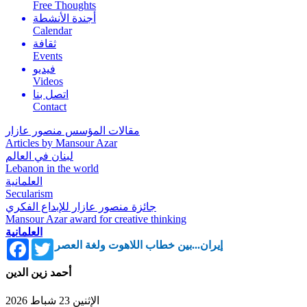
Free Thoughts
أجندة الأنشطة
Calendar
ثقافة
Events
فيديو
Videos
اتصل بنا
Contact
مقالات المؤسس منصور عازار
Articles by Mansour Azar
لبنان في العالم
Lebanon in the world
العلمانية
Secularism
جائزة منصور عازار للإبداع الفكري
Mansour Azar award for creative thinking
العلمانية
Facebook
Twitter
إيران...بين خطاب اللاهوت ولغة العصر
أحمد زين الدين
الإثنين 23 شباط 2026