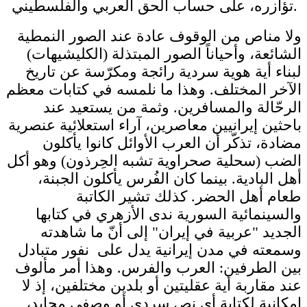
تؤازره، على حساب الحق العربي والفلسطيني.
ولا مناص من الوقوف عادة عند الصور النمطية
الشائعة، وأحياناً الصور المبتذلة (الكليشيهات)
لبناء أية هوية سردية رائجة ومكرّسة عن تاريخ
الآخر المختلف. وهذا ما نلمسه في كتابات معظم
الرحّالة والمسافرين. وثمة من يستعيد عند
باحثين إيرانيين معاصرين، آراء استعلائية عنصرية
مضادة، تذكّر أن العرب الأوائل كانوا يأكلون
الضب (سحلية صحراوية تشبه الحِرذون) وهو أكل
أهل البادية. بينما كان الفُرس يأكلون الجبنة،
طعام أهل الحضر. كذلك تشير الكاتبة
والسينمائية السورية ندى الأزهري في كتابها
الجديد "عربية في إيران" إلى أنّ ما شاهدته
وسمعته في مدن إيرانية يدل على نفور متبادل
بين الطرفين: العرب والفرس. وهذا أمر مألوف
عند مقاربة أية عقليتين أو بلدين مختلفين، إذ لا
إمكانية لكتابة أي نص سردي أو وصفي محايد،