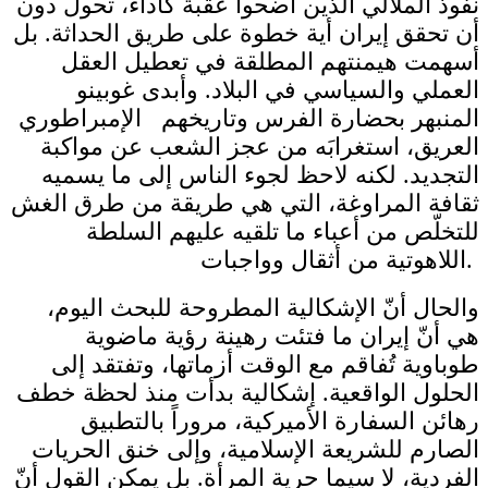
نفوذ الملالي الذين أضحوا عقبة كأداء، تحول دون
أن تحقق إيران أية خطوة على طريق الحداثة. بل
أسهمت هيمنتهم المطلقة في تعطيل العقل
العملي والسياسي في البلاد. وأبدى غوبينو
المنبهر بحضارة الفرس وتاريخهم الإمبراطوري
العريق، استغرابَه من عجز الشعب عن مواكبة
التجديد. لكنه لاحظ لجوء الناس إلى ما يسميه
ثقافة المراوغة، التي هي طريقة من طرق الغش
للتخلّص من أعباء ما تلقيه عليهم السلطة
اللاهوتية من أثقال وواجبات.
والحال أنّ الإشكالية المطروحة للبحث اليوم،
هي أنّ إيران ما فتئت رهينة رؤية ماضوية
طوباوية تُفاقم مع الوقت أزماتها، وتفتقد إلى
الحلول الواقعية. إشكالية بدأت منذ لحظة خطف
رهائن السفارة الأميركية، مروراً بالتطبيق
الصارم للشريعة الإسلامية، وإلى خنق الحريات
الفردية، لا سيما حرية المرأة. بل يمكن القول أنّ