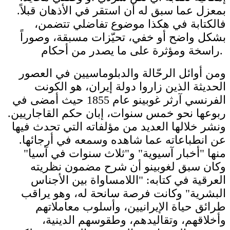
بمعزل عما سبق له أن استقر في الأذهان قبلاً.
فالكتابة في هكذا موضوع تفاضلي تتضمن،
بشكل واضح أو خفي، تحيّزات مسبقة، وصوراً
راسخة ومؤثرة على ما يصدر من أحكام.
ومن أوائل الرحّالة والدبلوماسيين في العصور
الحديثة الذين زاروا دولة إيران، هو الكونت
الفرنسي آرثر غوبينو عام 1855 حيث أمضى في
ربوعها نحو خمس سنوات، إبان حكم القاجاريين.
ونشر خلالها العديد من مؤلفاته التي تحدث فيها
عن انطباعاته عما شاهده وسمعه في أرجائها.
منها "أخبار آسيوية" و"ثلاث سنوات في آسيا"
وكان سبق لغوبينو أن شرح مضمون نظريته
العرقية في كتابه: "اللامساواة بين الأجناس
البشرية" وكانت فرصة سانحة له، وهو يراقب
طرائق حياة الإيرانيين، وأسلوب معاملاتهم
وأخلاقهم، وتقاليدهم، وطقوسهم الدينية،