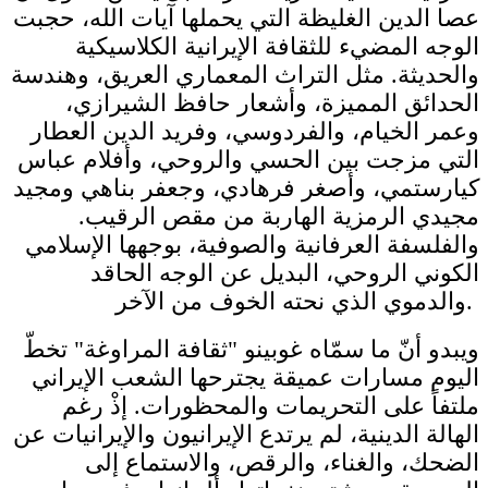
عصا الدين الغليظة التي يحملها آيات الله، حجبت
الوجه المضيء للثقافة الإيرانية الكلاسيكية
والحديثة. مثل التراث المعماري العريق، وهندسة
الحدائق المميزة، وأشعار حافظ الشيرازي،
وعمر الخيام، والفردوسي، وفريد الدين العطار
التي مزجت بين الحسي والروحي، وأفلام عباس
كيارستمي، وأصغر فرهادي، وجعفر بناهي ومجيد
مجيدي الرمزية الهاربة من مقص الرقيب.
والفلسفة العرفانية والصوفية، بوجهها الإسلامي
الكوني الروحي، البديل عن الوجه الحاقد
والدموي الذي نحته الخوف من الآخر.
ويبدو أنّ ما سمّاه غوبينو "ثقافة المراوغة" تخطّ
اليوم مسارات عميقة يجترحها الشعب الإيراني
ملتفاً على التحريمات والمحظورات. إذْ رغم
الهالة الدينية، لم يرتدع الإيرانيون والإيرانيات عن
الضحك، والغناء، والرقص، والاستماع إلى