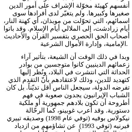
أنفسهم كهيئة مخوّلة الإشراف على أمور الدين
صغيرها وكبيرها. ولم يتغيّر لدى أفرادها سوى
اسمائهم، التي تحوّلت من موبذان، أي كهنة النار،
أيام زرادشت، إلى الملالي أيام الإسلام. وقد باتوا
أصحاب الحق الحصري بتفسير القرآن والأحاديث
الإمامية، وإدارة الأموال الشرعية.
وبدا في ذلك الوقت أن الشيعة، بتأثير آراء
زعمائهم الدينيين كانوا متوجسين من بوادر
الحداثة التي انتشرت في البلاد، ونُظر إليها
كتهديد للدين، وذلك لاعتقادهم بأنّ التقدم الذي
تفرضه الدولة، سيجعل الناس أقل تديّناً. بل كان
الشباب الإيرانيون يجدون صعوبة في فهم
أطروحة أن تكون بلادهم جمهورية أو ملكية
دستورية. وقد أعرب غوبينو، كما الرحّالة
نيكولاس بوفيه (توفي عام 1998) وصديقه تييري
فيرنيه (توفي 1993) عن تشاؤمهم من ازدياد