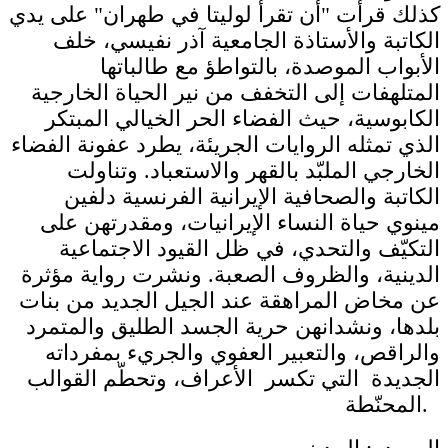
كذلك قرأت "أن تقرأ لوليتا في طهران" على يدي
الكاتبة والأستاذة الجامعية آذر نفيسي، خلف
الأبواب الموصدة، بالتواطؤ مع طالباتها
المتلهفات إلى التخفف من نير الحياة الخارجية
الكابوسية، حيث الفضاء الحر الخيالي المبتكر
الذي تمثله الروايات الجريئة، يطرد عفونة الفضاء
الخارجي الملبّد بالقهر والاستعباد. وتناولت
الكاتبة والصحافية الإيرانية الفرنسية دلفين
مينوي حياة النساء الإيرانيات، ومقدرتهن على
التكيّف والتحدي، في ظل القيود الاجتماعية
الدينية، والظروف الصعبة. ونشرت رواية مؤثرة
عن مخاض المراهقة عند الجيل الجديد من بنات
بلدها، ونشدانهن حرية الجسد الطليق والمتمرد
والراقص، والتعبير العفوي والجريء بمفرداته
الجديدة التي تكسر الأعراف، وتحطّم القوالب
المحنّطة.