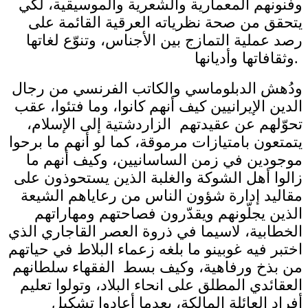
وفنونهم المعمارية والشعرية والموسيقية، لكي
يتحقق من صحة نظرياته العرقية القائمة على
رصد عملية التمازج بين الأجناس، وتنوّع لغاتها
وثقافاتها وأديانها.
ودُهش الدبلوماسي والكاتب الفرنسي من رجال
الدين الإيرانيين كيف أنهم كانوا، وما فتئوا، عقب
تحوّلهم عن عقيدتهم الزاردشتية إلى الإسلام،
يتمتعون بامتيازات مرموقة، كما لو أنهم ما برحوا
موجودين في زمن الساسانيين، وكيف أنهم ما
زالوا أهل الشوكة والغلبة الذين يستحوذون على
مقاليد إدارة شؤون الناس من رعاياهم الشيعة
الذين يجلّونهم ويقدّرون فصاحتهم ومهاراتهم
الخطابية، لاسيما في ذروة العصر القاجاري الذي
اختبر فيه غوبينو ما بلغه زعماء البلاط في حياتهم
من بذخ ورفاهية، وكيف بسط الفقهاء سلطانهم
العقائدي المطلق على انحاء البلاد، وتولوا تعليم
أفراد العائلة المالكة، بعدما أعادوا تشكيل