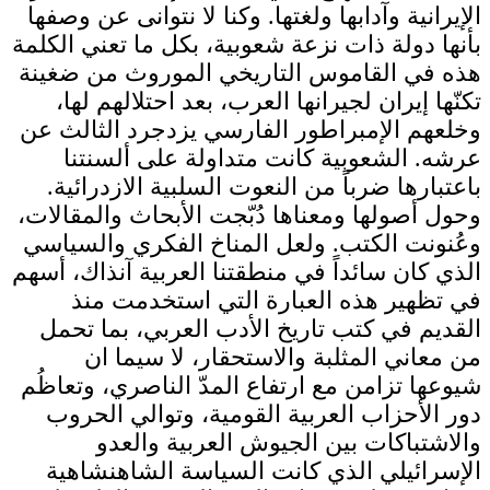
الإيرانية وآدابها ولغتها. وكنا لا نتوانى عن وصفها
بأنها دولة ذات نزعة شعوبية، بكل ما تعني الكلمة
هذه في القاموس التاريخي الموروث من ضغينة
تكنّها إيران لجيرانها العرب، بعد احتلالهم لها،
وخلعهم الإمبراطور الفارسي يزدجرد الثالث عن
عرشه. الشعوبية كانت متداولة على ألسنتنا
باعتبارها ضرباً من النعوت السلبية الازدرائية.
وحول أصولها ومعناها دُبّجت الأبحاث والمقالات،
وعُنونت الكتب. ولعل المناخ الفكري والسياسي
الذي كان سائداً في منطقتنا العربية آنذاك، أسهم
في تظهير هذه العبارة التي استخدمت منذ
القديم في كتب تاريخ الأدب العربي، بما تحمل
من معاني المثلبة والاستحقار، لا سيما ان
شيوعها تزامن مع ارتفاع المدّ الناصري، وتعاظُم
دور الأحزاب العربية القومية، وتوالي الحروب
والاشتباكات بين الجيوش العربية والعدو
الإسرائيلي الذي كانت السياسة الشاهنشاهية