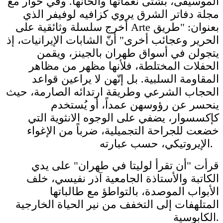
الموسيقى، بشتى نغماتها وألحانها. وفي حوار مع
مجلة دفاتر الشرق يروي كزافيه لوفيفر الذي
أخرج سلسلة وثائقية على Arte بعنوان: "طريق
الحرير وعجائب أخرى" أنّ الشابات الإيرانيات، إذ
يتجولن في أسواق طهران بالجينز، ويقمن
الحفلات المختلطة، فلأنها مظهر من مظاهر
المقاومة السلبية. بل إنّهن لا يراعين قواعد
الحجاب الشرعي وطريقة ارتدائه الصارمة، حيث
ينحسر عن رؤوسهن عمداً، أو يُستخدم
كإكسسوار، يضفي على الوجوه الانثوية التي
خضعت للجراحة التجميلية، ضرباً من الإغواء
الإيروتيكي، حسب عبارته.
قرأت "أن تقرأ لوليتا في طهران" على يدي
الكاتبة والأستاذة الجامعية آذر نفيسي، خلف
الأبواب الموصدة، بالتواطؤ مع طالباتها
المتلهفات إلى التخفف من نير الحياة الخارجية
الكابوسية.