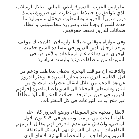
اما رئيس الحزب "الديموقراطي اللبناني" طلال ارسلان،
الذي يتوافق مع جنبلاط في نظرته الى ضرورة تمسك
دروز سوريا بالعروبة وفلسطين، فيحمّل مسؤولية ما
حدث للشرع وجماعته، وضرورة محاسبتهم، واعطاء
ضمانات للدروز تحفظ حقوقهم .
وفي موازاة موقفي جنبلاط وارسلان، كان هناك موقف
موحد لرجال الدين الدروز في مساندة الشيخ حكمت
الهجري، في دفاعه عن الممتلكات والأعراض في
السويداء من منطلقات دينية وليست سياسية.
واللافت، ان مواقف الهجري تحظى بتعاطف ودعم من
قبل الاغلبية الدرزية بعد مجازر السويداء، وعبّر الدروز
عن هذا الدعم من خلال انتقال عشرات المشايخ من
لبنان وفلسطين المحتلة الى السويداء، لمناصرة إخوانهم
الدروز، في حين لم تتوقف حملات الدعم المالية مطلقا،
عبر فتح أبواب التبرعات في كل المغتربات.
الانظار متجهة نحو السويداء، ووضع الدروز كان على
طاولة البحث بين ترامب ونتنياهو في 29 كانون الاول
الماضي، والاتفاق على عدم التعرض لهم مقابل التزامهم
بالتفاهمات. ويبدو ان الشرع فهم الرسائل المتعلقة
بالدروز وقرأها جيدا. وبالمحصلة النهائية الاتفاق الذي