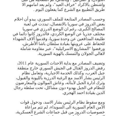
واشنطن بالاكراد "خراف العيد"، ولم يعد امامهم الا
طريق التطبيع مع الشرع كما يفعلون اليوم .
وحسب المصادر المتابعة للملف السوري، يبدو أن احلام
بعض الدروز في سوريا بالانفصال، تبددت في لعبة
المصالح الكبرى، رغم ان الوضع الدرزي في سوريا
مختلف جذريا عن الوضع الكردي، فالدروز كانوا دائما في
طليعة المدافعين عن وحدة سوريا، وقدموا آلاف الشهداء
للحفاظ على عروبتها بقيادة سلطان باشا الأطرش،
ورفضوا "المشاريع الاسرائيلية"، عبر مقاومة شاملة
لاهالي الجولان والتمسك بالهوية السورية.
وتضيف المصادر مع بداية الاحداث السورية عام 2011،
رفض الدروز القتال في الجيش السوري خارج منطقة
جبل العرب، وكذلك الخدمة الاجبارية، وتعامل نظام
الرئيس بشار الاسد مع الرغبة الدرزية بالليونة والقبول،
وترك ادارة الجبل لأبنائه، وعاش الموالون والمعارضون
للنظام في الجبل بهدوء دون مشاكل، تحت سلطة رجال
الدين بقيادة احمد الهجري.
ومع سقوط نظام الرئيس بشار الاسد، ودخول قوات
الأمن العام السورية الى السويداء، لم تتم مراعاة
خصوصيات الدروز من قبل جماعات الشرع العسكرية،