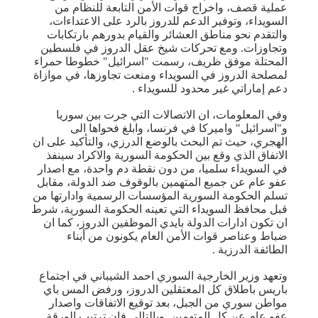
عملية قصف، واخراج قوات الأمن التابعة للنظام من
السويداء، وتوفير الدعم للدروز بالرد على الاعتداءات،
والتقدم نحو مناطق العشائر والقيام بدورهم بارتكابات
وتجاوزات. ومع تحركات شيخ عقل الدروز في فلسطين
المحتلة موفق ظريف، رسمت "اسرائيل" خطوطا حمراء
لمصلحة الدروز في السويداء ومنعت تجاوزها، في موازاة
دعم إماراتي غير محدود للسويداء .
وفي المعلومات، ان الاتصالات التي جرت بين سوريا
و"اسرائيل" واميركا في فرنسا، وابلغ فحواها الى
الهجري، حيث تم البحث بالوضع الدرزي، والتأكيد على ان
الاتفاق الذي وقع بين الحكومة السورية والاكراد سينفذ
في السويداء سلميا، من دون نقطة دم واحدة، مع اصدار
عفو عام عن جميع المتهمين بالوقوف ضد الدولة، مقابل
تسلم الحكومة السورية المؤسسات الرسمية وادارتها من
قبل محافظ السويداء التي تعينه الحكومة السورية، شرط
ان تكون ادارات الدولة بايدي الموظفين الدروز، كما ان
ضباط وعناصر قوات الأمن العام يكونون من أبناء
الطائفة الدرزية .
وتعهد وزير الخارجية السوري احمد الشيباني في اجتماع
باريس باطلاق كل المعتقلين الدروز، ورفض المس باي
مواطن سوري من الجبل، بعد توقيع الاتفاقات واصدار
عفو عام عن كل المتهمين. وبالتالي فان ترتيب الورقة