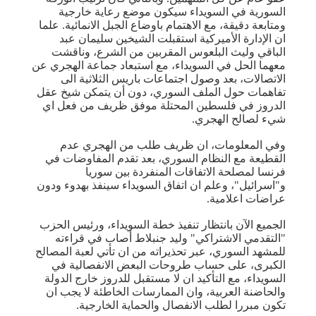
السورية في السويداء سيكون موضع رعاية خارجية
ومتابعة دقيقة، مع الاهتمام باوضاع الجبل الانمائية. علما
ان الإدارة الأميركية استقبلت الشيخين سليمان عبد
الباقي وليث البلعوس المقربين من الشرع، وناقشت
معهما الحل في السويداء، مع استبعاد جماعة الهجري عن
الاتصالات، بعد وصول اجتماعات باريس الثلاثية الى
تفاهمات حول الملف السوري، دون أن يتمكن شيخ عقل
الدروز في فلسطين المحتلة موفق ظريف من فعل اي
شيء لصالح الهجري.
وفي المعلومات، ان ظريف طلب من الهجري عدم
القطيعة مع النظام السوري، بعد تقدم المفاوضات في
فرنسا لمصلحة الاتفاقات المنفردة بين سوريا
و"اسرائيل"، وعلم ان اتفاق السويداء سينفذ بهدوء ودون
عراضات اعلامية.
الجميع الآن بانتظار تنفيذ خطة السويداء، ورئيس الحزب
"التقدمي الاشتراكي" وليد جنبلاط أصاب في قراءته
للمشهد السوري، عبر تحذيراته من ان تأتي لعبة المصالح
الكبرى، على حساب طروحات البعض الانفصالية في
السويداء، مع التأكيد ان لا مستقبل للدروز خارج الدولة
والحاضنة العربية، وان الممارسات الخاطئة لا يجب ان
تكون مبررا لطلب الانفصال والحماية الخارجية.