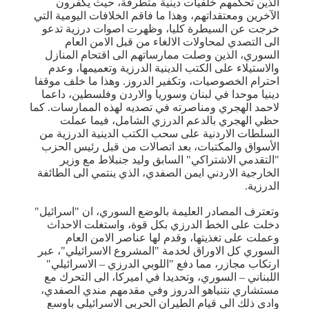
الذين تحكمهم خلفيات دينية متطرفة، حيث يكفرون
الآخرين ومعتقداتهم، وهذا ما فاقم الخلافات اليومية التي
خرجت عن السيطرة كليا، وظهرت اصوات درزية تدعو
الى التصدي لمحاولات الالغاء من قبل الامن العام
السوري، الذين وصلت ممارساتهم الى اقتحام المنازل
والاستيلاء على الكتب الدينية الدرزية وتعميمها، وعدم
احترام الخصوصيات، وتكفير الدروز. وهذا ما خلف موقفا
دينيا موحدا في لبنان وسوريا والاردن وفلسطين، داعما
لاحمد الهجري ومناصرته في تصديه لهذه الممارسات. كما
حظي الهجري بالدعم الدرزي الشامل، فيما عملت
السلطات الاردنية على سحب الكتب الدينية الدرزية من
الأسواق والمكتبات، بعد اتصالات من قبل رئيس الحزب
"التقدمي الاشتراكي" السابق وليد جنبلاط مع وزير
الخارجية الاردني ايمن الصفدي، الذي ينتمي الى الطائفة
الدرزية.
وتعترف المصادر العليمة بالوضع السوري، ان "اسرائيل"
دخلت على الخط الدرزي بكل قوة، واستغلت الاحداث
وعملت على تغذيتها، وقدم لها عناصر الامن العام
السوري كل الاوراق لخدمة "المشروع الاسرائيلي"، عبر
ارتكاب مجازر، مما دفع "اللوبي الدرزي – الاسرائيلي"
اللبناني – السوري، وتحديدا في اميركا، الى التحرك مع
مستشاري نتنياهو الدروز وفي مقدمهم مندي الصفدي،
وادى ذلك الى قيام الطيران الحربي الاسرائيلي باوسع