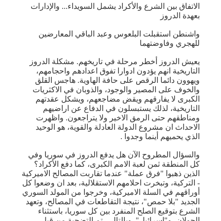
الاتفاق بين الشرع والأكراد يشمل السويداء... والإدارات
بعهدة الدروز
واشنطن استقبلت البلعوس وعبد الباقي المعارضين
للهجري وفاوضتهما
يعيش الدروز أخطر مرحلة في تاريخهم. مشكلة الدروز
التاريخية انهم يؤدون ادوارا تفوق اعدادهم واحجامهم،
ويهوون دائما الرقص على حافة الهاوية. هاجس القلق
والخوف على المصير والوجود، والذوبان في الاكثريات
الكبرى لا يفارقهم ويقض مضاجعهم، ويشكل عقدتهم
التاريخية، لذلك يستبسلون في الدفاع عن اراضيهم
ومناطقهم حتى الرمق الاخير ولا يتراجعون. واظهرت
الاحداث ان مشروع الدولة العادلة والقوية، هو الوحيد
الذي يحميهم أينما وجدوا .
والسؤال المطروح الآن هل يدفع الدروز في سوريا وفي
كل المنطقة ثمن لعبة الامم الكبرى، كما دفع الأكراد؟
الذين ذهبوا "فرق عملة" عندما تقاربت المصالح الاميركية
- التركية، وتبخرت احلامهم الاستقلالية، بعد ان وضعوا كل
أوراقهم في السلة الاميركية، وخرجوا من المولد السوري
الجديد "بلا حمص"، نتيجة التقاطعات في المصالح، وتعهد
الشرع بتوقيع الصلح المنفرد بين كل سوريا، باستثناء
الجولان، و"اسرائيل". وبالتالي، تم التضحية من قبل