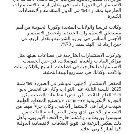
الاستثمار في الدول النامية في مقابل ارتفاع الاستثمارات
الخارجية بمقدار 43% في الدول المتقدمة والاقتصادات
الكبيرة.
وكانت فرنسا والولايات المتحدة وكوريا الجنوبية من أهم
مستقبلي الاستثمارات الجديدة. وانخفض الاستثمار
الأجنبي المباشر في أوروبا الشرقية بمقدار الربع، في
حين ازداد في الهند بمقدار 73%.
وتركزت الاستثمارات الخارجية في قطاعات بعينها مثل
مراكز البيانات وأشباه الموصلات، في حين انخفضت
الاستثمارات الخارجية في قطاعات النسيج والإلكترونيات
والآلات، وكذلك في مشاريع البنية التحتية.
انخفض الاستثمار الأجنبي المباشر في الصين 9.5% سنة
2025، للسنة الثالثة على التوالي، وكان قد انخفض نحو
25% العام الفائت. لكن بعض القطاعات الصينية مثل
التجارة الإلكترونية e-commerce وتصنيع المعدات الطبية
شهدت تزايداً في الاستثمار الأجنبي. وكان جزءاً مهماً من
الاستثمار الأجنبي الذي وصل الصين العام الفائت من
سويسرا وبريطانيا، وكلاهما خارج الاتحاد الأوروبي، ولعل
ذلك يعكس الرغبة في تنويع العلاقات الاقتصادية الدولية
كما أشار كارني أعلاه.