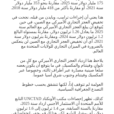
175 مليار دولار سنة 2025، مقارنةً بنحو 353 مليار دولار
سنة 2021، أو مقارنةً بأكثر من 418 مليار دولار سنة 2018.
هذا يعني أن إجراءات ترامب، وبايدن من قبله، نجحت في
تخفيض العجز التجاري الأميركي مع الصين، في حين
يُتوقع أن يبلغ العجز التجاري الأميركي مع العالم سنة
2025 ما يعادل 1.26 ترليون دولار، مقارنةً بمستواه البالغ
1.2 ترليون دولار سنة 2024، ومقارنةً بترليون دولار سنة
2021، أي أن تخفيض العجز التجاري مع الصين لن ينعكس
بالضرورة في الميزان التجاري للولايات المتحدة مع
العالم.
يلاحظ هنا ازدياد العجز التجاري الأميركي مع كلٍ من
تايوان وفيتنام والمكسيك، في ما يتوقع أن يكون بعضه
سلعاً صينية مصدّرة عبر أطراف ثالثة، وخصوصاً عبر
المكسيك وفيتنام وجنوب شرق آسيا عموماً.
العولمة لم تتوقف إذاً، لكنها تتشقق بحسب خطوط
التصدع الجغرافية السياسية.
كذلك، تظهر إحصاءات مكتب الأونكتاد UNCTAD التابع
للأمم المتحدة أن الاستثمار الأجنبي ازداد سنة 2025،
مقارنةً بالسنة السابقة، من 1.4 ترليون إلى 1.6 ترليون
دولار، أي بمقدار السُبع. لكن هذا الرقم يخفي انخفاضاً في