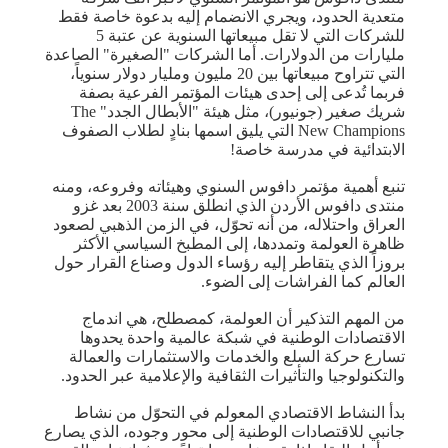
متعدية الحدود، ويجري الانضمام إليه بدعوة خاصة فقط
للشركات التي لا تقل مبيعاتها السنوية عن عتبة 5
مليارات من الدولارات. أما الشركات "الصغيرة" الصاعدة
التي تتراوح مبيعاتها بين 20 مليون ومليار دولار سنوياً،
فربما تُدعى إلى إحدى هيئات المؤتمر الفرعية بصفة
شريك صغير (جونيور)، مثل هيئة "الأبطال الجدد" The
New Champions التي يليق اسمها بنادٍ لطلاب الصفوف
الابتدائية في مدرسة خاصة!
تنبع أهمية مؤتمر دافوس السنوي وهيئاته وفروعه، ومنه
منتدى دافوس الأردن الذي انطلق سنة 2003 بعد غزو
العراق واحتلاله، من أنه تحوّل، في الزمن الذهبي لصعود
ظاهرة العولمة وتمددها، إلى المطبخ السياسي الأكثر
بروزاً الذي يتقاطر إليه رؤساء الدول وصناع القرار حول
العالم كما الفراشات إلى الضوء.
من المهم التذكير أن العولمة، كمصطلح، هي اندماج
الاقتصادات الوطنية في شبكة عالمية واحدة يحدوها
تسارع حركة السلع والخدمات والاستثمارات والعمالة
والتكنولوجيا والتأثيرات الثقافية والإعلامية عبر الحدود.
بدأ النشاط الاقتصادي المعولم في التحوّل من نشاط
جانبي للاقتصادات الوطنية إلى محور وجوده، الذي يصارع