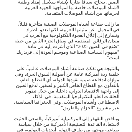
الصين، بنجاح، سباقاً ضارياً لإنشاء سلاسل إمداد وطنية
لأشباه الموصلات خاصة بها لمواجهة الجهود الغربية
لحرمانها من أشباه الموصلات المتقدمة.
ما زالت صناعة أشباه الموصلات الصينية متأخرة قليلاً،
في المجمل، عن مثيلتها الغربية، لكنها تعدو باطراد
وتسارع إلى إغلاق الفجوة التكنولوجية مع الغرب في
ميدان الرقائق المتقدمة في سياق الجزء الثاني من خطة
"صُنع في الصين 2025" الذي أشرت إليه في مادة
"مفهوم السياسة الصناعية وموسم العودة إلى فريدريك
لِست".
والنتيجة هي تفكك صناعة أشباه الموصلات عالمياً، على
خلفية ردة أميركية عامة عن أصولية السوق الحرة، وفي
موازاة اندفاعة صينية تقودها الدولة، أي القطاع العام،
بالتعاون مع القطاع الخاص الكبير والصغير، لدفع الصين
إلى واجهة الاقتصاد الدولي، داخلياً، من خلال تطوير
الحلقات العليا للتكنولوجيا المتقدمة، في الذكاء
الاصطناعي وأشباه الموصلات، وفي الجغرافيا السياسية،
عبر مشروع "الحزام والطريق".
ويناقض التقهقر إلى المركنتيلية أميركياً، والسعي الحثيث
لاستعادة القاعدة التصنيعية الأميركية من خلال سياسة
صناعية موجهة من طرف الدولة، أبجديات العولمة، في