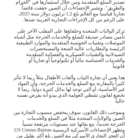
تصدير السلع المتقدمة ومن خلال استثمارها في "الحزام
والطريق". وتشير الإحصاءات أن الصين حققت فائضاً
تجارياً قياسياً مع العالم بلغ 1.2 ترليون دولار سنة 2025،
على الرغم من كل الإجراءات التجارية الغربية ضدها.
تركز الولايات المتحدة وحلفاؤها على المقلب الآخر على
تأمين مصادر صديقة للسلع والخدمات الحرجة مثل أشباه
الموصلات وتقنيات الحوسبة المتقدمة والموارد الطبيعية
الرئيسة والبطاريات عالية السعة والمستحضرات
الصيدلانية والتقنيات العسكرية والفضائية المتقدمة
والخدمات الحساسة مالياً أو تكنولوجياً أو تجارياً أو
قانونياً.
هذا يعني أن تجارة الثياب وألعاب الأطفال مثلاً ربما لا تتأثر
كثيراً بالمقارنة مع السلع والخدمات الحرجة، وأن المواد
غير الأساسية، أو التي توجد لها بدائل كثيرة دولياً، ربما لا
تخضع لقانون تشظي العولمة الذي يبدو أنه يفرض نفسه
حالياً.
وبموجب ذلك القانون، سوف ينخفض منسوب التجارة بين
الصين والولايات المتحدة مثلاً في السلع والخدمات
الحرجة تحديداً، مع بقائها عند مستويات مرتفعة نسبياً.
وتظهر الإحصاءات الأميركية الرسمية US Census Bureau
أن العجز التجاري الأميركي مع الصين بلغ أكثر بقليل من