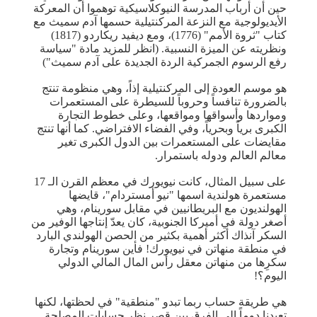
حين أن أرباب المدرسة النيوكلاسيكية توهموا أن المعركة
الأيديولوجية مع النزعة المركنتيلية حسمها آدم سميث مع
كتاب "ثروة الأمم" (1776)، ومع ديفيد ريكاردو (1817)
ونظريته عن الميزة النسبية. (انظر للمزيد مادة "سياسة
رفع الرسوم الجمركية الردة الجديدة على آدم سميث")
هو موسم العودة إلى المركنتيلية إذاً، وهي منظومة تنتج
بالضرورة تنافساً وحروباً للسيطرة على المستعمرات
ومواردها وأسواقها ومواقعها، وعلى خطوط التجارة
الكبرى برياً وبحرياً، وفي الفضاء الافتراضي. كما أنها تنتج
مقايضات على المستعمرات بين الدول الكبرى تغير
معالم العالم ودوله باستمرار.
على سبيل المثال، كانت نيويورك في معظم القرن الـ 17
مستعمرة هولندية اسمها "نيو أمستردام"، قايضها
الهولنديون مع البريطانيين في مقابل سورينام، وهي
أصغر دولة في أميركا الجنوبية، كان يعدّ إنتاجها الوفير من
السكر آنذاك أكثر أهمية بكثير من الحصن الهولندي البارد
في منطقة منهاتن في نيويورك! فأين سورينام وتجارة
سكرِها من منهاتن معقل رأس المال المالي الدولي
اليوم؟!
هي طريقة حساب ربما تبدو "منطقية" في لحظتها، لكنها
تعيدنا دوماً إلى الفرق بين قصر نظر حسابات المصلحة