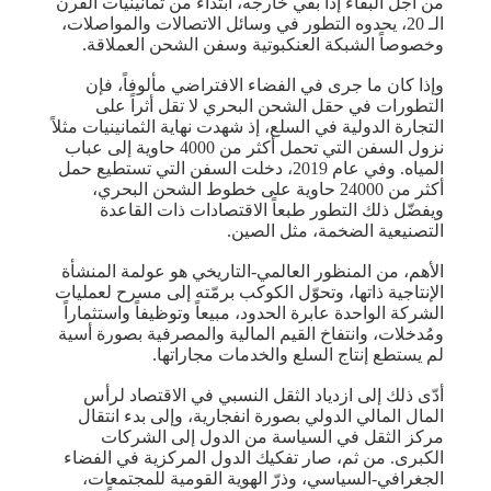
من أجل البقاء إذا بقي خارجه، ابتداءً من ثمانينيات القرن
الـ 20، يحدوه التطور في وسائل الاتصالات والمواصلات،
وخصوصاً الشبكة العنكبوتية وسفن الشحن العملاقة.
وإذا كان ما جرى في الفضاء الافتراضي مألوفاً، فإن
التطورات في حقل الشحن البحري لا تقل أثراً على
التجارة الدولية في السلع، إذ شهدت نهاية الثمانينيات مثلاً
نزول السفن التي تحمل أكثر من 4000 حاوية إلى عباب
المياه. وفي عام 2019، دخلت السفن التي تستطيع حمل
أكثر من 24000 حاوية على خطوط الشحن البحري،
ويفضّل ذلك التطور طبعاً الاقتصادات ذات القاعدة
التصنيعية الضخمة، مثل الصين.
الأهم، من المنظور العالمي-التاريخي هو عولمة المنشأة
الإنتاجية ذاتها، وتحوّل الكوكب برمّته إلى مسرح لعمليات
الشركة الواحدة عابرة الحدود، مبيعاً وتوظيفاً واستثماراً
ومُدخلات، وانتفاخ القيم المالية والمصرفية بصورة أسية
لم يستطع إنتاج السلع والخدمات مجاراتها.
أدّى ذلك إلى ازدياد الثقل النسبي في الاقتصاد لرأس
المال المالي الدولي بصورة انفجارية، وإلى بدء انتقال
مركز الثقل في السياسة من الدول إلى الشركات
الكبرى. من ثم، صار تفكيك الدول المركزية في الفضاء
الجغرافي-السياسي، وذرّ الهوية القومية للمجتمعات،