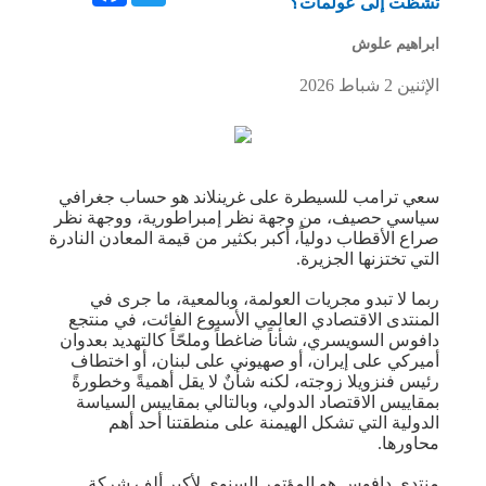
تشظت إلى عولمات؟
ابراهيم علوش
الإثنين 2 شباط 2026
سعي ترامب للسيطرة على غرينلاند هو حساب جغرافي
سياسي حصيف، من وجهة نظر إمبراطورية، ووجهة نظر
صراع الأقطاب دولياً، أكبر بكثير من قيمة المعادن النادرة
التي تختزنها الجزيرة.
ربما لا تبدو مجريات العولمة، وبالمعية، ما جرى في
المنتدى الاقتصادي العالمي الأسبوع الفائت، في منتجع
دافوس السويسري، شأناً ضاغطاً وملحّاً كالتهديد بعدوان
أميركي على إيران، أو صهيوني على لبنان، أو اختطاف
رئيس فنزويلا زوجته، لكنه شأنٌ لا يقل أهميةً وخطورةً
بمقاييس الاقتصاد الدولي، وبالتالي بمقاييس السياسة
الدولية التي تشكل الهيمنة على منطقتنا أحد أهم
محاورها.
منتدى دافوس هو المؤتمر السنوي لأكبر ألف شركة