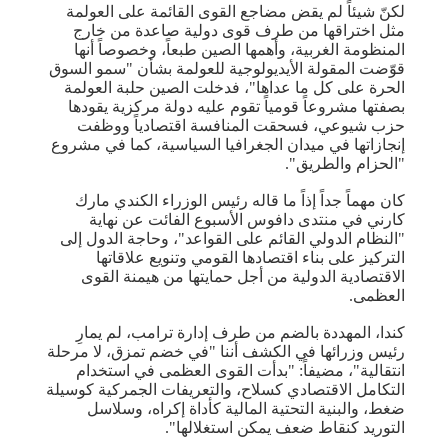
لكنّ شيئاً لم يقض مضاجع القوى القائمة على العولمة
مثل اختراقها من طرف قوى دولية صاعدة من خارج
المنظومة الغربية، وأهمها الصين طبعاً، وخصوصاً أنها
قوّضت المقولة الأيديولوجية للعولمة بشأن "سمو السوق
الحرة على كل ما عداها"، فدخلت الصين حلبة العولمة
بصفتها مشروعاً قومياً تقوم عليه دولة مركزية يقودها
حزب شيوعي، فسحقت المنافسة اقتصادياً ووظفت
إنجازاتها في ميدان الجغرافيا السياسية، كما في مشروع
"الحزام والطريق".
كان مهماً جداً إذاً ما قاله رئيس الوزراء الكندي مارك
كارني في منتدى دافوس الأسبوع الفائت عن نهاية
"النظام الدولي القائم على القواعد"، وحاجة الدول إلى
التركيز على بناء اقتصادها القومي وتنويع علاقاتها
الاقتصادية الدولية من أجل حمايتها من هيمنة القوى
العظمى.
كندا، المهددة بالضم من طرف إدارة ترامب، لم يمارِ
رئيس وزرائها في الكشف أننا "في خضم تمزق، لا مرحلة
انتقالية"، مضيفاً: "بدأت القوى العظمى في استخدام
التكامل الاقتصادي كسلاح، والتعريفات الجمركية كوسيلة
ضغط، والبنية التحتية المالية كأداة إكراه، وسلاسل
التوريد كنقاط ضعف يمكن استغلالها".