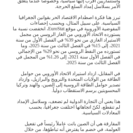
واستثماريين أقرب إليها سياسياً، وخصوصاً عندما يتعلق
الأمر بسلاسل إمداد السلع الحرجة.
تبرز هنا فكرة اصطدام الاقتصاد الحر بقوانين الجغرافيا
السياسية. على سبيل المثال، وبحسب إحصاءات
المفوضية الأوروبية في موقع EuroStat، انخفضت نسبة ما
يستورده الاتحاد الأوروبي من الغاز الروسي من مجمل
الاستيراد الغازي من نحو 39% في الفصل الأول من سنة
2021، إلى 15% في الفصل الثالث من سنة 2025، وما
تستورده من النفط الروسي من نحو 29% من الإجمالي
في الفصل الأول سنة 2021، إلى 1.26% من المجمل في
الفصل الثالث من سنة 2025.
في المقابل، ازداد استيراد الاتحاد الأوروبي من حوامل
الطاقة من الولايات المتحدة والنرويج والبرازيل، وازداد
تصدير حوامل الطاقة الروسية إلى الصين، والهند وتركيا
المحسوبتين برسم الاستقطاب دولياً.
هذا يعني أن التجارة الدولية لم تضعف، وسلاسل الإمداد
لم تنقطع، لكنّ اتجاهاتها اختلفت جغرافياً، بحسب
المعادلات السياسية.
المفارقة هي أن الصين باتت عاملاً رئيساً في تفعيل
العولمة، في خضم ما يفترض أنه تباطؤها، من خلال