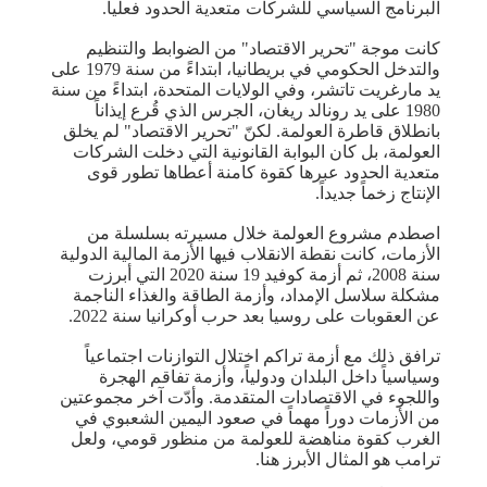
البرنامج السياسي للشركات متعدية الحدود فعلياً.
كانت موجة "تحرير الاقتصاد" من الضوابط والتنظيم
والتدخل الحكومي في بريطانيا، ابتداءً من سنة 1979 على
يد مارغريت تاتشر، وفي الولايات المتحدة، ابتداءً من سنة
1980 على يد رونالد ريغان، الجرس الذي قُرع إيذاناً
بانطلاق قاطرة العولمة. لكنّ "تحرير الاقتصاد" لم يخلق
العولمة، بل كان البوابة القانونية التي دخلت الشركات
متعدية الحدود عبرها كقوة كامنة أعطاها تطور قوى
الإنتاج زخماً جديداً.
اصطدم مشروع العولمة خلال مسيرته بسلسلة من
الأزمات، كانت نقطة الانقلاب فيها الأزمة المالية الدولية
سنة 2008، ثم أزمة كوفيد 19 سنة 2020 التي أبرزت
مشكلة سلاسل الإمداد، وأزمة الطاقة والغذاء الناجمة
عن العقوبات على روسيا بعد حرب أوكرانيا سنة 2022.
ترافق ذلك مع أزمة تراكم اختلال التوازنات اجتماعياً
وسياسياً داخل البلدان ودولياً، وأزمة تفاقم الهجرة
واللجوء في الاقتصادات المتقدمة. وأدّت آخر مجموعتين
من الأزمات دوراً مهماً في صعود اليمين الشعبوي في
الغرب كقوة مناهضة للعولمة من منظور قومي، ولعل
ترامب هو المثال الأبرز هنا.