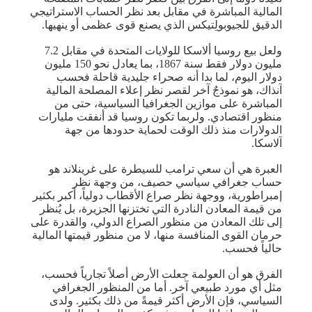
المالية المباشرة في مقابل بعد نظر الحساب الاستراتيجي
الدقيق للجيوبولِتيكس الذي يصنع قوى عظمى أو ينهيها.
ولعل بيع روسيا ألاسكا للولايات المتحدة في مقابل 7.2
مليون دولار فقط سنة 1867، بما يعادل نحو 150 مليون
دولار اليوم، لما بدا أنه صحراء جليدية قاحلة فحسب
آنذاك، هو نموذجٌ آخر لقصر نظر إعلاء المصلحة المالية
المباشرة على موازين الجغرافيا السياسية، حتى من
منظور اقتصادي. ولربما تكون روسيا قد أنفقت مليارات
الدولارات منذ ذلك الوقت لحماية حدودها من جهة
آلاسكا.
العبرة هي أن سعي ترامب للسيطرة على غرينلاند هو
حساب جغرافي سياسي حصيف، من وجهة نظر
إمبراطورية، ووجهة نظر صراع الأقطاب دولياً، أكبر بكثير
من قيمة المعادن النادرة التي تختزنها الجزيرة، بل يُنظر
إلى تلك المعادن من منظور الصراع الدولي، والقدرة على
حرمان القوى المنافسة منها، لا من منظور قيمتها المالية
حالياً فحسب.
الفرق هو أن العولمة جعلت الأرض أصلاً تجارياً فحسب،
مثل أي مورد طبيعي آخر. أما من المنظور الجغرافي
السياسي، فإن الأرض أكثر قيمةً من ذلك بكثير. ولدى