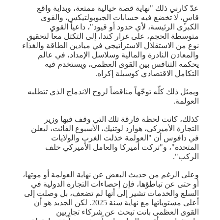
عدّ كارني ذلك "نهاية قصة خيالية ممتعة، وبداية واقع
قاسٍ، لا تخضع فيه حسابات الجيوبولتيكس، والقوى
الكبرى الرئيسة، لأي حدود أو قيود"، داعياً القوى
متوسطة الحجم، على غرار كندا، إلى التكتل معاً لتحقيق
نوع من الاستقلال الاستراتيجي في ميادين الطاقة والغذاء
والمعادن النادرة والمالية وسلاسل الإمداد، في عالم
يحكمه التنافس بين القوى العظمى، ويستخدم فيه
التكامل الاقتصادي كوسيلة إكراه.
ويمثل ذلك كلّه توجّهاً مناقضاً لروح الاندماج الذي تتطلبه
العولمة.
كذلك، كانت لحظة فارقة تلك التي وقف فيها وزير
التجارة الأميركي، هوارد لوتنيك، الأسبوع الفائت، ليعلن
في دافوس أن "العولمة خذلت الغرب والولايات
المتحدة"، و"تركت أميركا والعامل الأميركي خلف
الركب".
وعلى الرغم من حديث البعض عن نهاية العولمة أو موتها،
أو حتى عن تباطؤها، فإن إحصاءات التجارة الدولية في
السلع والخدمات تشير إلى أنها لم تضعف، بل وصلت إلى
أعلى مستوياتها مع نهاية سنة 2025. لكن الجديد هو أن
القوى العظمى باتت تبحث عن شركاء تجاريين