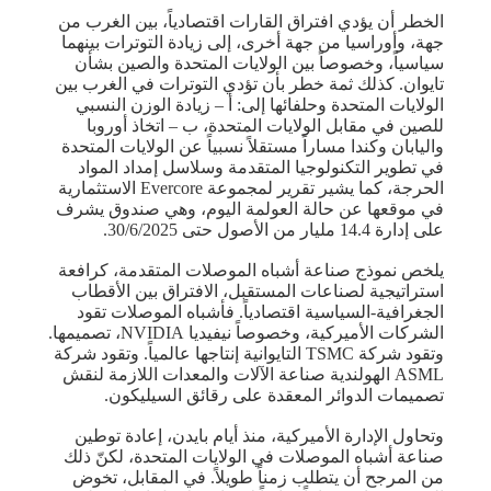
الخطر أن يؤدي افتراق القارات اقتصادياً، بين الغرب من
جهة، وأوراسيا من جهة أخرى، إلى زيادة التوترات بينهما
سياسياً، وخصوصاً بين الولايات المتحدة والصين بشأن
تايوان. كذلك ثمة خطر بأن تؤدي التوترات في الغرب بين
الولايات المتحدة وحلفائها إلى: أ – زيادة الوزن النسبي
للصين في مقابل الولايات المتحدة، ب – اتخاذ أوروبا
واليابان وكندا مساراً مستقلاً نسبياً عن الولايات المتحدة
في تطوير التكنولوجيا المتقدمة وسلاسل إمداد المواد
الحرجة، كما يشير تقرير لمجموعة Evercore الاستثمارية
في موقعها عن حالة العولمة اليوم، وهي صندوق يشرف
على إدارة 14.4 مليار من الأصول حتى 30/6/2025.
يلخص نموذج صناعة أشباه الموصلات المتقدمة، كرافعة
استراتيجية لصناعات المستقبل، الافتراق بين الأقطاب
الجغرافية-السياسية اقتصادياً. فأشباه الموصلات تقود
الشركات الأميركية، وخصوصاً نيفيديا NVIDIA، تصميمها.
وتقود شركة TSMC التايوانية إنتاجها عالمياً. وتقود شركة
ASML الهولندية صناعة الآلات والمعدات اللازمة لنقش
تصميمات الدوائر المعقدة على رقائق السيليكون.
وتحاول الإدارة الأميركية، منذ أيام بايدن، إعادة توطين
صناعة أشباه الموصلات في الولايات المتحدة، لكنّ ذلك
من المرجح أن يتطلب زمناً طويلاً. في المقابل، تخوض