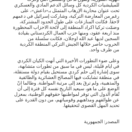
للميليشيات الكردية كل وسائل الدعم المادي والعسكري
تحت عنوان محاربة الإرهاب المتمثل بـ«داعش»، على
رغم من المعارضة التركية، وشاركت إسرائيل في دعمهم
لاحقاً. فكانت المنازعات على طول الحدود المشتركة،
وضمّت تركيا اكراد المنطقة إلى لائحة الاحزاب المحظورة
منذ اربعة عقود، ومنها حزب العمال الكردستاني بقيادة
السجين لديها عبد الله اوجلان، فكانت سلسلة من
الحروب حاصر خلالها الجيش التركي المنطقة الكردية
من طرف واحد.
وعلى ضوء التطورات الأخيرة التي أنهت الكيان الكردي
في ايام قليلة، ليس في ما سبق من تطورات متشابهة،
سوى إشارة إلى حلم كردي مستحيل بقيام دولة مستقلة،
في منطقة تشابكت فيها المصالح العشائرية والطائفية
والمذهبية، ولم ترقَ بعد إلى مرتبة المواطنة. وطالما انّ
الوضع على ما هو، سيعيد التاريخ نفسه كل فترة إلى أن
تُقام الدول التي توفر لمواطنيها حقوقهم الوطنية، بمعزل
عن طوائفهم ومذاهبهم وقومياتهم، من دون القدرة على
تحديد المهل القصوى لتحقيقها.
المصدر: الجمهورية