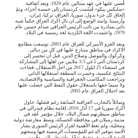
قُضي عليها في عهد ستالين ﻋﺎﻡ 1929. وبعد ﺍﺗﻔﺎﻗﻴﺔ
«سايكس بيكو» قُسّمت كردستان ﺇﻟﻰ ﺧﻤﺴﺔ أجزاء، وتمّ
ﺇﻟﺤﺎﻕ كل جزء بدول: سوريا، العراق، تركيا، إيران،
وﺃﺭﻣﻴﻨﻴﺎ. وامتد الوضع إلى ان نال اكراد العراق حكماً شبه
ذاتي بمبادرة من نائب الرئيس العراقي صدام حسين عام
1979، واعتمدت اللغة الكردية لغة رسمية في البلاد.
وبعد الغزو الأميركي للعراق عام 2003، توسعت مطامع
الاكراد في مناطق متنازع عليها في كل من ديالى
وكركوك والموصل وصلاح الدين، قبل أن تنحسر إلى
كردستان التي دُعي 3،5 ملايين من اهلها إلى المشاركة
في استفتاء 25 ايلول 2017 من اجل الاستقلال، فجاءت
النتائج عكسية، وخسرت المنطقة استقلالها الذاتي
وتراجعت المكاسب الجغرافية والسياسية والاقتصادية،
ولا سيما حقها باستغلال حقول النفط التي حصلت عليها
بعد احتلال العراق عام 2003.
وتماثلاً بالتجارب العراقية السابقة رغم فشلها، حاول
أكراد سوريا في 17 آذار 2016، إقامة نظام فيدرالي في
مناطق سيطرتهم شمال البلاد، خلال مؤتمر عُقد في
مدينة رميلان في محافظة الحسكة، وسط معارضة دولية
ومحلية، ولم تعط الأهمية لقرار الرئيس السوري بشار
الاسد بتوفير الدعم للمؤسسات الرسمية فيها ومنحهم
الهوية السورية. وتفوق تدخّل واشنطن التي وفّرت