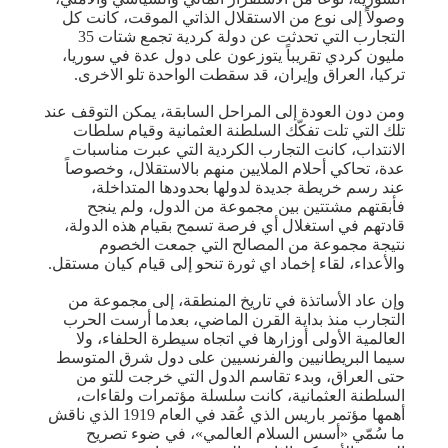
وصولاً إلى نوع من الاستقلال الذاتي الموقت، كانت كل
التجارب التي تحدثت عن دولة كردية تجمع شتات 35
مليون كردي تقريباً يتوزعون على دول عدة في سوريا،
تركيا، العراق وإيران، قد سقطت الواحدة تلو الاخرى.
ومن دون العودة إلى المراحل السابقة، يمكن التوقف عند
تلك التي تلت تفكّك السلطنة العثمانية وقيام سلطات
الانتداب، كانت التجارب الكردية التي عبرت مناسبات
عدة، تحاكي أحلام الملايين منهم بالاستقلال، وخصوصاً
عند رسم خريطة جديدة لدولها بحدودها المتداخلة،
فأبقتهم مشتتين بين مجموعة من الدول، ولم ينجح
قادتهم في استغلال أي فرصة تسمح بقيام هذه الدولة،
نتيجة مجموعة من المصالح التي جمعت الخصوم
والأعداء، لقاء إخماد اي ثورة تنحو إلى قيام كيان مستقل.
وإن عاد الأساتذة في تاريخ المنطقة، إلى مجموعة من
التجارب منذ بداية القرن الماضي، بعدما أرست الحرب
العالمية الأولى أوزارها في اتجاه سيطرة الحلفاء، ولا
سيما البريطانيين والفرنسيين على دول شرق المتوسط
حتى العراق، وبدء تقاسم الدول التي خرجت للتو من
السلطنة العثمانية، كانت سلسلة مؤتمرات ولقاءات،
أهمها مؤتمر باريس الذي عُقد في العام 1919 الذي ناقش
ما سُمّي «أسس السلام العالمي»، في ضوء تصريح