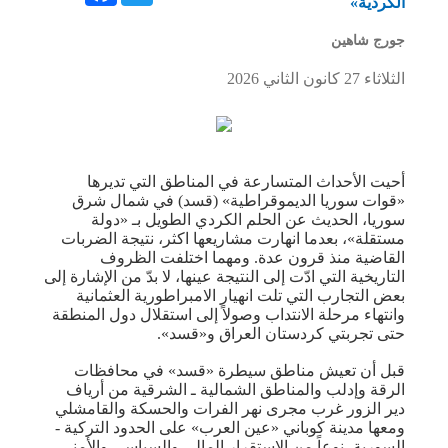
الكردية»
جورج شاهين
الثلاثاء 27 كانون الثاني 2026
أحيت الأحداث المتسارعة في المناطق التي تديرها
«قوات سوريا الديموقراطية» (قسد) في شمال شرق
سوريا، الحديث عن الحلم الكردي الطويل بـ «دولة
مستقلة»، بعدما انهارت مشاريعها اكثر، نتيجة الضربات
القاضية منذ قرون عدة. ومهما اختلفت الظروف
التاريخية التي ادّت إلى النتيجة عينها، لا بدّ من الإشارة إلى
بعض التجارب التي تلت انهيار الامبراطورية العثمانية
وانتهاء مرحلة الانتداب وصولاً إلى استقلال دول المنطقة
حتى تجربتي كردستان العراق و«قسد».
قبل أن تعيش مناطق سيطرة «قسد» في محافظات
الرقة وإدلب والمناطق الشمالية ـ الشرقية من أرياف
دير الزور غرب مجرى نهر الفرات والحسكة والقامشلي
ومعها مدينة كوباني «عين العرب» على الحدود التركية -
السورية، نوعاً من الاستقرار المالي والسياسي والأمني،