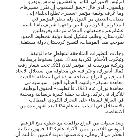
الرئيس الأميركي الثامن والعشرين توماس وودرو
ويلسون، الذي قال: «يحق للشعوب أن تقّرر مصيرها»،
وما عُرف بوثيقة مؤتمر «سيفر». تطلّع الحلفاء إلى
مطالب البعض من الدول ولم ينظر المؤتمر في
المذكرتين الكرديتين اللتين رفعهما شريف باشا باسم
عشائرهم وجمعياتهم النافذة، مرفقة بخريطتين
لكردستان، وطلب تشكيل لجنة دولية لتخطيط الحدود
بموجب مبدأ القوميات، لتصبح كردستان دولة مستقلة.
وجاءت التطورات المتلاحقة لتتجاهل هذه الوثيقة،
وتبخّرت الأحلام الكردية بعد 18 شهراً بضغوط بريطانية
وتركية مورست في مؤتمر لندن 1921 تحت شعار رفعه
كمال أتاتورك، وعبّر فيه عن مخاوفه من استغلال الاتحاد
السوفييتي النزاع لمصلحة نفوذه في المنطقة، فألغيت
معاهدة «سيفر» وانتهت العملية الجيو – سياسية في
معاهدة لوزان عام 1923، فأُعطيت «الحقوق الوطنية»
للأكراد في تركيا. وجنّدت حملة كبيرة بريطانية ومحلية
في العراق للقضاء على التحرك الكردي المطالب
بالاستقلال في السليمانية عام 1924 بعد أشهر عدة من
الانتفاضة.
وبعد سنوات من النزاع ترافقت مع خطوة منح الزعيم
الروسي فلاديمير لينين الأكراد ﻋﺎﻡ 1923 جمهورية ﺫﺍﺗﻴﺔ
الحكم في ﺃﺫﺭﺑﻴﺠﺎﻥ، وﻋﺎﺻﻤﺘﻬﺎ مدينة لاتشين، ما لبث أن