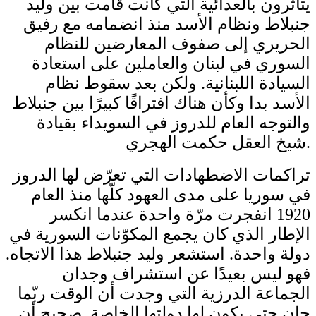
يتأثرون بالعدائية التي كانت قامت بين وليد
جنبلاط ونظام الأسد منذ انضمامه مع رفيق
الحريري إلى صفوف المعارضين للنظام
السوري في لبنان والعاملين على استعادة
السيادة اللبنانية. ولكن بعد سقوط نظام
الأسد بدا وكأن هناك افتراقًا كبيرًا بين جنبلاط
والتوجه العام للدروز في السويداء بقيادة
شيخ العقل حكمت الهجري.
تراكمات الاضطهادات التي تعرّض لها الدروز
في سوريا على مدى العهود كلّها منذ العام
1920 انفجرت مرّة واحدة عندما انكسر
الإطار الذي كان يجمع المكوّنات السورية في
دولة واحدة. استشعر وليد جنبلاط هذا الاتجاه.
فهو ليس بعيدًا عن استشراف وجدان
الجماعة الدرزية التي وجدت أن الوقت ربّما
حان حتى يكون لها دولتها الخاصة. صحيح أن