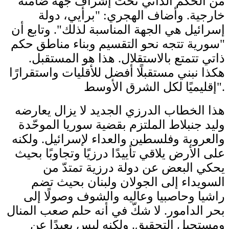
من الحكم الذاتي تحت إشراف جهة ضامنة
خارجية. وأضاف الهجري: "برأيي، دولة
إسرائيل هي الجهة المناسبة لذلك". وتابع أن
"سورية تتجه نحو التقسيم وبناء مناطق حكم
ذاتي تتمتع بالاستقلال. هذا هو المستقبل.
هكذا نبني مستقبلًا أفضل للأقليات واستقرارًا
إقليميًا لكل الشرق الأوسط".
هذا الخطاب الدرزي الجديد لا يزال يعارضه
وليد جنبلاط الملتزم بقضية سوريا الموحّدة
والعروبة وفلسطين والعداء لإسرائيل. ولكنه
على الأرض يلاقي تأييدًا درزيًا وتجاوبًا بحيث
يحكي البعض عن دولة درزية تمتدّ من
السويداء إلى الجولان ولبنان بحيث تضم
راشيا وحاصبيا وعاليه والشوف وصولًا إلى
بحر الدامور. لا شكّ في أنه حلم صعب المنال
ومستحيل التحقيق. ولكنه ليس بعيدًا عن