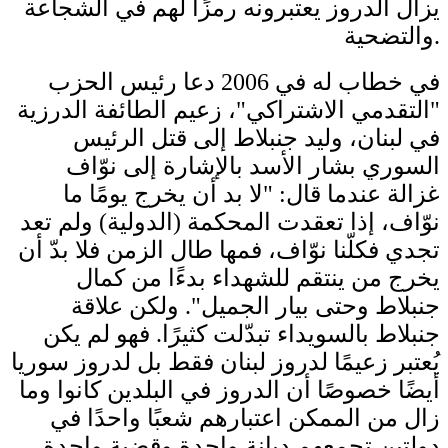
يزال الدروز يعتبرونه رمزًا لهم في الشجاعة
والتضحية.
في خطاب له في 2006 دعا رئيس الحزب
"التقدمي الاشتراكي"، زعيم الطائفة الدرزية
في لبنان، وليد جنبلاط إلى قتل الرئيس
السوري بشار الأسد بالإشارة إلى نوّاف
غزالة عندما قال: "لا بد أن يخرج يومًا ما
نوّاف، إذا تعقدت المحكمة (الدولية) ولم تعد
تجدي فكلّنا نوّاف، فمها طال الزمن فلا بدّ أن
يخرج من ينتقم للشهداء بدءًا من كمال
جنبلاط وحتى بيار الجميل". ولكن علاقة
جنبلاط بالسويداء تبدّلت كثيرًا. فهو لم يكن
يُعتبر زعيمًا لدروز لبنان فقط بل لدروز سوريا
أيضًا خصوصًا أن الدروز في البلدين كانوا وما
زال من الممكن اعتبارهم شعبًا واحدًا في
دولتين تجمعهم ديانة واحدة وقضية واحدة