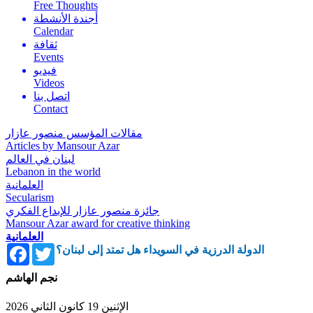
Free Thoughts
أجندة الأنشطة
Calendar
ثقافة
Events
فيديو
Videos
اتصل بنا
Contact
مقالات المؤسس منصور عازار
Articles by Mansour Azar
لبنان في العالم
Lebanon in the world
العلمانية
Secularism
جائزة منصور عازار للإبداع الفكري
Mansour Azar award for creative thinking
العلمانية
Facebook
Twitter
الدولة الدرزية في السويداء هل تمتد إلى لبنان؟
نجم الهاشم
الإثنين 19 كانون الثاني 2026