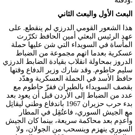
البعث الأول والبعث الثاني
هذا الشعور القومي الدرزي لم ينقطع. على
عهد الرئيس البعثي أمين الحافظ تكرّرت
المأساة في السويداء التي شن عليها حملة
عسكرية بعدما اتهم مجموعة من الضباط
الدروز بمحاولة انقلاب بقيادة الضابط الدرزي
سليم حاطوم. وقد شارك وزير الدفاع وقتها
حافظ الأسد في الحملة العسكرية وهدّد
بقصف السويداء بالطيران ففرّ حاطوم مع
عدد من الضباط إلى الأردن قبل أن يعود بعد
بدء حرب حزيران 1967 باندفاع وطني ليقاتِل
مع الجيش السوري، فاعتُقِل في المطار
وأُعدِم بعد محاكمة سريعة، بينما كان الجيش
السوري ينهزم وينسحب من الجولان، ولا