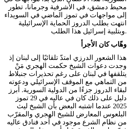
محيط دمشق، في الأشرفية وجرمانا، تطور
إلى مواجهات في تموز الماضي في السويداء
انتهت بطلب الدروز الحماية الإسرائيلية
وبتلبية إسرائيل هذا الطلب.
وهّاب كان الأجرأ
هذا الشعور الدرزي امتدّ تلقائيًا إلى لبنان إذ
وجدت دعوات الشيخ حكمت الهجري مَنْ
يتلقفها في لبنان على رغم تحذيرات جنبلاط
من التماهي مع الموقف الإسرائيلي ودعوته
لبقاء الدروز جزءًا من الدولية السورية. أبرز
دليل على ذلك كان في عاليه في 29 تموز
2025 عندما اشتبه البعض بأن الشيخ ليث
البلعوس المعارض للشيخ الهجري والمقرّب
من نظام الشرع موجود في أحد فنادق عاليه