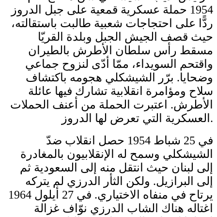
1954 حملة عسكرية قمعية على جبل الدروز
ردًّا على احتجاجات شعبية طالبت باستقالته،
حيث قصف الجيش الجبل وبلدة القريّا
مسقط رأس سلطان الأطرش بالطيران
واقتحم السويداء، ممّا أدّى لنزوح جماعي
وضحايا. برّر الشيشكلي هجومه باكتشاف
سلاح ومؤامرة انقلابية تشارك فيها عائلة
الأطرش. اعتبرت الحملة من أعنف الحملات
العسكرية التي تعرض لها الدروز.
في 25 شباط 1954 حصل انقلاب ضدّ
الشيشكلي وسمح له الإنقلابيون بالمغادرة
إلى لبنان حيث انتقل منه إلى السعودية ثم
إلى البرازيل. ولكن الثأر الدرزي لم يتركه
يرتاح في منفاه الاختياري. في 27 أيلول 1964
اغتاله هناك الشاب الدرزي نوّاف غزالة