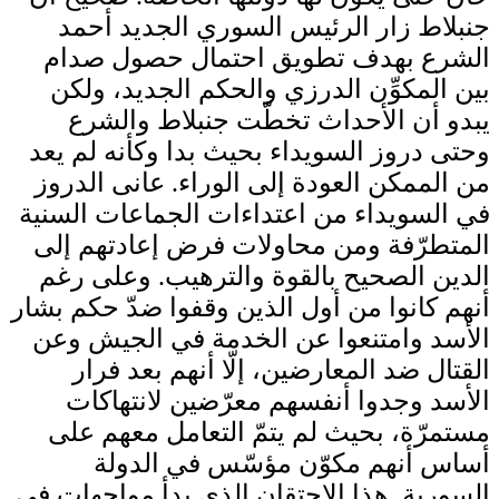
جنبلاط زار الرئيس السوري الجديد أحمد
الشرع بهدف تطويق احتمال حصول صدام
بين المكوِّن الدرزي والحكم الجديد، ولكن
يبدو أن الأحداث تخطّت جنبلاط والشرع
وحتى دروز السويداء بحيث بدا وكأنه لم يعد
من الممكن العودة إلى الوراء. عانى الدروز
في السويداء من اعتداءات الجماعات السنية
المتطرّفة ومن محاولات فرض إعادتهم إلى
الدين الصحيح بالقوة والترهيب. وعلى رغم
أنهم كانوا من أول الذين وقفوا ضدّ حكم بشار
الأسد وامتنعوا عن الخدمة في الجيش وعن
القتال ضد المعارضين، إلّا أنهم بعد فرار
الأسد وجدوا أنفسهم معرّضين لانتهاكات
مستمرّة، بحيث لم يتمّ التعامل معهم على
أساس أنهم مكوّن مؤسّس في الدولة
السورية. هذا الاحتقان الذي بدأ مواجهات في