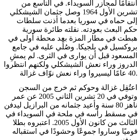
انتقامًا لمجازر السويداء. في التاسع من
تشرين الأول 1964 وصل جثمان الشيشكلي
إلى حماه في سوريا بعدما أذنت سلطات
حكم البعث بعودته. نقلته طائرة سورية
هبطت في مطار المزة بعد محطة أولى في
بروكسيل في بلجيكا. وصُلِّي عليه في جامع
المسعود قبل أن يوارى في الثرى. لم يمشِ
الدروز وراء نعش الشيشكلي ولكنهم انتظروا
40 عامًا ليسيروا وراء نعش نوّاف غزالة.
اعتُقِل غزالة وحوكم ثم خرج من السجن
وتوفي في 20 تشرين الثاني 2005 عن عمر
ناهز 80 سنة وأعيد جثمانه من البرازيل ليدفن
في مسقط رأسه في ملحة في السويداء في
الثالث من كانون الأول 2005. اعتبروه بطلا
قوميًا وساروا جموعًا وحشودًا في استقباله
ودفنه.