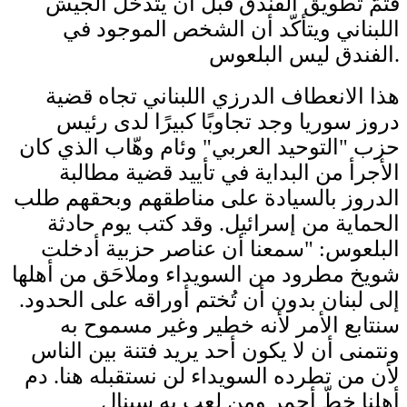
فتمّ تطويق الفندق قبل أن يتدخل الجيش
اللبناني ويتأكّد أن الشخص الموجود في
الفندق ليس البلعوس.
هذا الانعطاف الدرزي اللبناني تجاه قضية
دروز سوريا وجد تجاوبًا كبيرًا لدى رئيس
حزب "التوحيد العربي" وئام وهّاب الذي كان
الأجرأ من البداية في تأييد قضية مطالبة
الدروز بالسيادة على مناطقهم وبحقهم طلب
الحماية من إسرائيل. وقد كتب يوم حادثة
البلعوس: "سمعنا أن عناصر حزبية أدخلت
شويخ مطرود من السويداء وملاحَق من أهلها
إلى لبنان بدون أن تُختم أوراقه على الحدود.
سنتابع الأمر لأنه خطير وغير مسموح به
ونتمنى أن لا يكون أحد يريد فتنة بين الناس
لأن من تطرده السويداء لن نستقبله هنا. دم
أهلنا خطّ أحمر ومن لعب به سينال