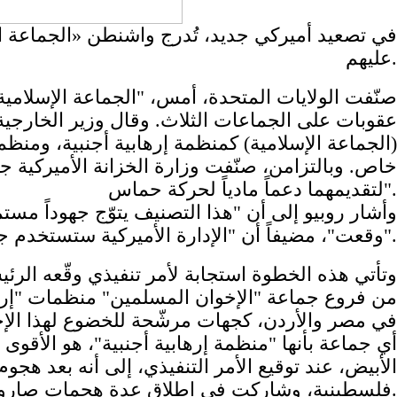
في تصعيد أميركي جديد، تُدرج واشنطن «الجماعة ا
عليهم.
صنّفت الولايات المتحدة، أمس، "الجماعة الإسلام
عقوبات على الجماعات الثلاث. وقال وزير الخارجية 
(الجماعة الإسلامية) كمنظمة إرهابية أجنبية، ومنظمة
خاص. وبالتزامن، صنّفت وزارة الخزانة الأميركية 
لتقديمهما دعماً مادياً لحركة حماس".
وأشار روبيو إلى أن "هذا التصنيف يتوّج جهوداً مست
وقعت"، مضيفاً أن "الإدارة الأميركية ستستخدم جميع الأدوات المُتاحة لديها من أجل حرمان هذه الفروع من موارد الانخراط في الإرهاب".
من فروع جماعة "الإخوان المسلمين" منظمات "إرهابي
في مصر والأردن، كجهات مرشّحة للخضوع لهذا الإجراء
أي جماعة بأنها "منظمة إرهابية أجنبية"، هو الأقوى 
فلسطينية، وشاركت في إطلاق عدة هجمات صاروخية على أهداف "مدنية وعسكرية" داخل إسرائيل.