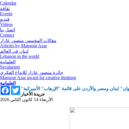
Calendar
ثقافة
Events
فيديو
Videos
اتصل بنا
Contact
مقالات المؤسس منصور عازار
Articles by Mansour Azar
لبنان في العالم
Lebanon in the world
العلمانية
Secularism
جائزة منصور عازار للإبداع الفكري
Mansour Azar award for creative thinking
العلمانية
Facebook
Twitter
وان" لبنان ومصر والأردن على قائمة "الإرهاب" الأميركية
جريدة الأخبار
الأربعاء 14 كانون الثاني 2026