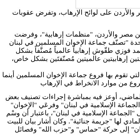
 والأردن على لوائح الإرهاب، وتفرض عقوبات
 من مصر والأردن، "منظمات إرهابية"، وفرضت
تحدة "تصنّف جماعة الإخوان المسلمين في لبنان
فوزي طقّوش إرهابياً عالمياً مُصنَّفاً بشكل
ين إرهابيتين عالميتين مُصنّفتَين بشكل خاص،
لتي تقوم بها فروع جماعة الإخوان المسلمين أينما
ذي وقّعه الرئيس الأميركي، دونالد ترامب، في 25 تشرين الثاني الماضي، أوعز فيه بمباشرة إجراءات تصنيف بعض
جماعة الإسلامية في لبنان" وفرعَي "الإخوان"
"الجماعة الإسلامية في لبنان"، باعتبار أن وسْم
مادي لها "جريمة جنائية". وكان أشار بيان للبيت
202، انضمّت "الجماعة الإسلامية في لبنان" إلى حركة "حماس" و"حزب الله" وفصائل