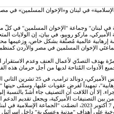
لإسلامية» في لبنان و«الإخوان المسلمين» في مصر
ية في لبنان" وجماعة "الإخوان المسلمين" في كلّ
الأميركي، ماركو روبيو، في بيان، إن الولايات الم
 إرهابية عالمية مُصنَّفة بشكل خاص، وزعيمها محمد 
جماعتَي الإخوان المسلمين في مصر والأردن كمنظمت
مرّة بهدف التصدّي لأعمال العنف وعدم الاستقرار ا
وتأتي هذه الخطوة استجابة لأمر تنفي
ة"، تمهيداً لفرض عقوبات عليها، وسمّى حينها "ال
. إلا أن اللافت أن التصنيف جاء أشدّ بالنسبة إلى 
من بين التصنيفات الأميركية، ويجعل تقديم الدعم ال
الأبيض، عند توقيع الأمر التنفيذي، إلى أنه بعد هجوم 7 أكتوبر 3