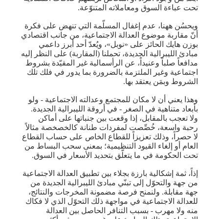
تحت عباءة السوق ومعاملاته المتنوّعة.
ويحسُن ههنا، عدم إغفال المسلّمة التي تنهض على فكرة
أنّ مقاربة موضوع العدالة الاجتماعية، من جانب اقتصادي
بوزن هايك الحائز على «نوبل»، ويُعدّ أحد أبرز داعمي
مبادئ الليبرالية الجديدة، تحملنا (المقاربة) على النظر إليه
مدافعاً صلباً وعنيداً، عن الرأسمالية غير المقيّدة بشروط
اجتماعية وغير الملتزمة بالضرورة بما يدور في فلك تلك
الشروط وبمَن يعتقد بها.
وهذا يعني أن لا مكان للمجتمع وعدالته الاجتماعية - ولو
بأبعاد متناهية في الصغر - في أروقة الليبرالية الجديدة.
ولا تعجب بالمقابل، إذا وقعت بين جنباتها على أماكن
رحبة واسعة، خُصِّصت لمفردات طنانة كالخصخصة مثالاً
لا حصراً، وذلك تعزيزاً للقطاع الخاص على حساب القطاع
العام أو إلغاء القيود التنظيمية؛ بمعنى سحب البساط من
تحت الحكومة في ما يتعلّق بتحديد الأسعار في السوق.
إذاً، ثمة إشكالية بارزة بجلاء بين تطبيق العدالة الاجتماعية
من جهة والتحوّل إلى تبنّي مبادئ الليبرالية الجديدة من
جهة مقابلة. ولنمنح فرصة مضمونة المخرجات والنتائج،
للعدالة الاجتماعية في مواجهة ذلك التحوّل الذي لا فكاك
منه ولا مهرب - بسبب التنافر الحاصل بين العدالة