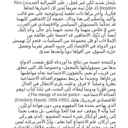
بإيجاز شديد لكن غير مُخِل - على الليبرالية الجديدة (Neo-
Liberalism)، فإنّ ثمة تعريفاً يُجيز لك اعتبارها اتجاهاً
فكرياً، وآخر يراها ذات خلفية إيديولوجية على نحو غالب
وأكيد. وأضمِّم إلى هذا وذاك، حقيقة أنّ الاتجاهَين كليهما،
قد تحكَّما بالمستويَيْن السياسي والاقتصادي في الغرب،
حتى لا خلاص منهما ولا محيد عنهما بأي حال. وخُذ إليك
أيضاً، أّن ذَيْنِك الاتجاهَين قد اجتمعا على طائفة من
الإملاءات أو قل مجموعة من السياسات، فتجد أنّ تهميش
دور الدولة في الاقتصاد إلى حدود الصفر تقريباً وتفعيل
حرّية السوق، من أقواها دوياً وأبعدها صدىً.
وكنتيجة حتمية من نتائج ما أوردناه للتوّ، نفضت الدولة
يدها من مسؤولياتها بالمجمل، وخصوصاً تلك التي تتعلّق
من قريب أو بعيد، بالشؤون الاجتماعية تجاه مواطنيها
ورعاياها، وتحديداً ما يرتبط بمفهوم العدالة الاجتماعية
نظرياً وعملياً؛ لا فرق. وعليه، يلزم الانتقال في الحال
ومن فَوْرِنا ودونما إبطاء، إلى البحث في ثنايا كتاب (وهم
العدالة الاجتماعية - The mirage of social justice)،
للاقتصادي فريدريك هايك (Friedrich Hayek; 1899-1992)
الذي يهاجم بشدة هذا المفهوم ومن دون هوادة أو لِيْن.
كما وأنّه لا يتوقف عند هذا الحدّ ويكتفي، بل يذهب بعيداً
إلى رفض أو إنكار شيء اسمه المجتمع - الذي هو ركن
من أركان علم الاجتماع كما نعلم - وأنّ الأمر برمّته ليس
أبعد من وجود أفراد أو أشخاص تربطهم علاقات اقتصادية