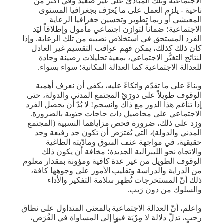
الاجتماعية وتلك المبادئ على غير صعيد وفي أكثر من
ناحية - يلزم العمل على ما يُعرَف بجغرافيا المستوى
المعيشي أو ربما تطوير وتحسين جغرافيا الرعاية
الاجتماعية؛ ضماناً لتوازن اجتماعي مأمول وإطلاقاً ليَد
الفرد المستحق في استخلاص نصيبه من تلك الرعاية. وإذا
كان ذلك كذلك، يمكن فهم عواقب التقسيم غير العادل
لنتائج التغيُّر الاجتماعي، بمعية تحليلات رصينة وجادة
للعدالة الاجتماعية كما العدالة المكانية؛ سواء بسواء.
وبناءً على ما تقدّم واتكاءً عليه، يكفي أن نعرف أهمية
الوقوف طويلاً على دورَيْ المجتمع المدني والدولة، حتى
إذا تناغم هذا الدور مع ذاك وانسجم! لا بُدّ أن يحصل الفرد
الاجتماعي على محاصيل ذات حاجات حيَوية بالضرورة.
وزد على ذلك، ضرورة فحص مزاياهما النسبية (المجتمع
المدني والدولة)، التي يُفترَض أن تكون جد رفيعة وجد
حقيقية، في مواجهة عنف السوق ومادّيته الطاغية
والاتجاه نحو الليبرالية الجديدة؛ مخافة أن يكون ذلك
الوقوف الطويل من غير عدة كافية ومؤونة بمقدار معلوم
من الدراية والدراسة وتقليب الأمور على وجوهها كافة،
ذلك أنّ المستخرجات تُظهر سلامة التفكير والأداء
والسلوك من دون رَيب.
واعلم، أنّ العدالة الاجتماعية بالمعنى المتداول على نطاق
رحب، تدلّ دلالة لا مِرْيَة فيها إلى المساواة في الفُرَص،