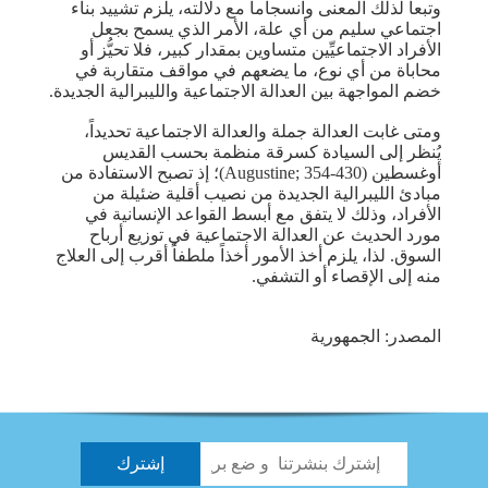
وتبعاً لذلك المعنى وانسجاماً مع دلالته، يلزم تشييد بناء
اجتماعي سليم من أي علة، الأمر الذي يسمح بجعل
الأفراد الاجتماعيِّين متساوين بمقدار كبير، فلا تحيُّز أو
محاباة من أي نوع، ما يضعهم في مواقف متقاربة في
خضم المواجهة بين العدالة الاجتماعية والليبرالية الجديدة.
ومتى غابت العدالة جملة والعدالة الاجتماعية تحديداً،
يُنظر إلى السيادة كسرقة منظمة بحسب القديس
أوغسطين (Augustine; 354-430)؛ إذ تصبح الاستفادة من
مبادئ الليبرالية الجديدة من نصيب أقلية ضئيلة من
الأفراد، وذلك لا يتفق مع أبسط القواعد الإنسانية في
مورد الحديث عن العدالة الاجتماعية في توزيع أرباح
السوق. لذا، يلزم أخذ الأمور أخذاً ملطفاً أقرب إلى العلاج
منه إلى الإقصاء أو التشفي.
المصدر: الجمهورية