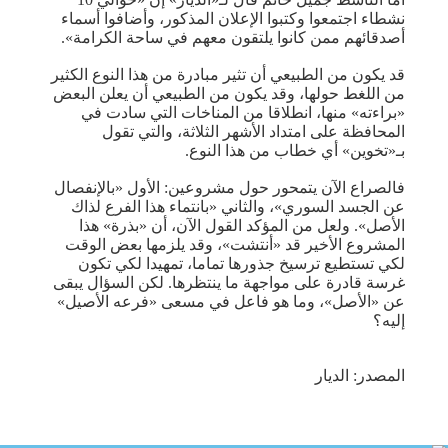
نشطاء اجتمعوا وكتبوا الإعلان المذكور، وأضافوا أسماء
أصدقائهم ممن كانوا يلتقون معهم في ساحة الكرامة».
قد يكون من الطبيعي أن تثير مبادرة من هذا النوع الكثير
من اللغط حولها، وقد يكون من الطبيعي أن يعلن البعض
«براءته» منها، انطلاقا من المناخات التي سادت في
المحافظة على امتداد الأشهر الثلاثة، والتي تقول
بـ«تخوين» أي خطاب من هذا النوع.
فالصراع الآن يتمحور حول مشروعين: الأول «بالإنفصال
عن الجسد السوري»، والثاني «بانتماء هذا الفرع لذاك
الأصل». ولعل من المؤكد القول الآن، أن «بذرة» هذا
المشروع الأخير قد «أنتشت»، وقد يلزمها بعض الوقت
لكي تستطيع ترسيخ جذورها تماما، تمهيدا لكي تكون
غرسة قادرة على مواجهة ما ينتظرها. لكن السؤال يبقى
عن «الأصل»، وما هو فاعل في مسعى «فرعه الأصيل»
إليه؟
المصدر: الديار