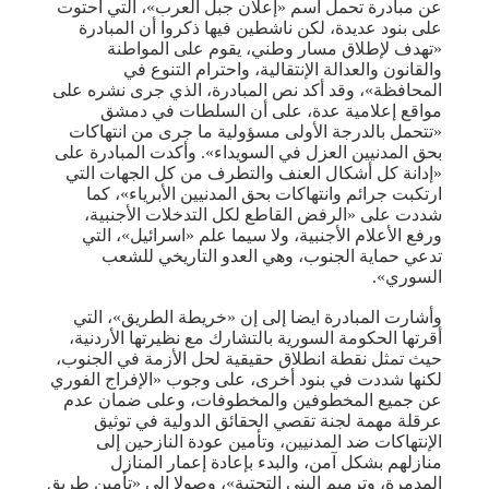
عن مبادرة تحمل اسم «إعلان جبل العرب»، التي احتوت
على بنود عديدة، لكن ناشطين فيها ذكروا أن المبادرة
«تهدف لإطلاق مسار وطني، يقوم على المواطنة
والقانون والعدالة الإنتقالية، واحترام التنوع في
المحافظة»، وقد أكد نص المبادرة، الذي جرى نشره على
مواقع إعلامية عدة، على أن السلطات في دمشق
«تتحمل بالدرجة الأولى مسؤولية ما جرى من انتهاكات
بحق المدنيين العزل في السويداء». وأكدت المبادرة على
«إدانة كل أشكال العنف والتطرف من كل الجهات التي
ارتكبت جرائم وانتهاكات بحق المدنيين الأبرياء»، كما
شددت على «الرفض القاطع لكل التدخلات الأجنبية،
ورفع الأعلام الأجنبية، ولا سيما علم «اسرائيل»، التي
تدعي حماية الجنوب، وهي العدو التاريخي للشعب
السوري».
وأشارت المبادرة ايضا إلى إن «خريطة الطريق»، التي
أقرتها الحكومة السورية بالتشارك مع نظيرتها الأردنية،
حيث تمثل نقطة انطلاق حقيقية لحل الأزمة في الجنوب،
لكنها شددت في بنود أخرى، على وجوب «الإفراج الفوري
عن جميع المخطوفين والمخطوفات، وعلى ضمان عدم
عرقلة مهمة لجنة تقصي الحقائق الدولية في توثيق
الإنتهاكات ضد المدنيين، وتأمين عودة النازحين إلى
منازلهم بشكل آمن، والبدء بإعادة إعمار المنازل
المدمرة، وترميم البنى التحتية»، وصولا إلى «تأمين طريق