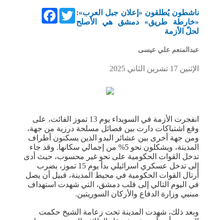
Facebook
Twitter
ناشطون يُطلقون «إعلان جبل العرب»:
«خارطة طريق» دمشق هي الأصلح
لحلّ الأزمة
عبدالمنعم علي عيسى
الإثنين 17 تشرين الثاني 2025
انفجرت الأزمة في السويداء يوم 13 تموز الفائت، على
وقع اشتباكات دارت بين فصائل مسلحة درزية من جهة،
ومن جهة أخرى بين عشائر البدو الذين يسكنون أطراف
المدينة، ويشكلون نحو 5% من إجمالي سكانها. وقد جاء
تدخل القوات الحكومية على نحو غير محسوب، حيث أدى
إلى تدخل عسكري اسرائيلي بدأ يوم 15 تموز، بضرب
أرتال القوات الحكومية في محيط المدينة، قبيل أن يصل
في اليوم التالي إلى قلب دمشق، التي شهدت استهداف
مبنيي وزارة الدفاع والأركان السوريتين.
وبعد ذلك، شهدت المدينة تحت زعامة الشيخ حكمت