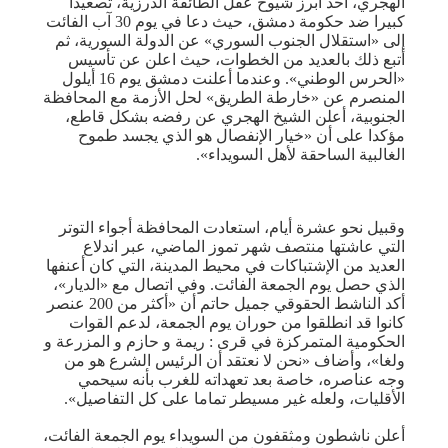
الهجري، أحد أبرز شيوخ عقل الطائفة الدرزية، تصعيدا
كبيرا ضد حكومة دمشق، حيث دعا في يوم 30 آب الفائت
إلى «استقلال الجنوب السوري» عن الدولة السورية، ثم
أتبع ذلك بالعديد من الخطوات، حيث اعلن عن تأسيس
«الحرس الوطني». وعندما أعلنت دمشق يوم 16 أيلول
المنصرم عن «خارطة الطريق» لحل الأزمة مع المحافظة
الجنوبية، أعلن الشيخ الهجري عن رفضه بشكل قاطع،
مؤكدا على أن «خيار الإنفصال هو الذي يجسد طموح
الغالبية الساحقة لأهل السويداء».
وقبيل نحو عشرة أيام، استعادت المحافظة أجواء التوتر
التي عاشتها منتصف شهر تموز الماضي، عبر اندلاع
العديد من الإشتباكات في محيط المدينة، التي كان أعنفها
الذي حصل يوم الجمعة الفائت. وفي اتصال مع «الديار»،
أكد الناشط الحقوقي جميل حاتم أن «أكثر من 200 عنصر
كانوا قد انطلقوا من حوران يوم الجمعة، لدعم القوات
الحكومية المتمركزة في قرى : ريمة و حازم و المزرعة و
ولغا»، وأضاف «نحن لا نعتقد أن الرئيس الشرع هو من
وجه عناصره، خاصة بعد تعهداته للغرب بأنه سيحمي
الأقليات، ولعله غير مسيطر تماما على كل التفاصيل».
أعلن ناشطون ومثقفون من السويداء يوم الجمعة الفائت،