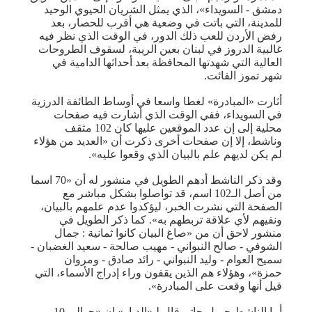
دمشق - السويداء»، الذي يمثل الشريان الحيوي الوحيد
للمدينة، التي باتت في وضعية هي أقرب للحصار، بعد
رفض الأردن للعب ذلك الدور، في الوقت الذي نظر فيه
غالبية الدروز في لبنان بعين الريبة، لسقوف الطروحات
العالية التي شهدتها المحافظة بعد أحداثها الدامية في
شهر تموز الفائت.
أثارت «المبادرة» لغطا واسعا في أوساط الطائفة الدرزية
في السويداء، ففي الوقت الذي أشارت فيه صفحات
محلية إلى إن عدد الموقعين عليها كان 102 مثقف
وناشط، إلا إن صفحات أخرى ذكرت أن «العديد من هؤلاء
لم يكن لديهم علم بالبيان الذي وقعوا عليه».
وقد ذكر الناشط أدهم الطويل في منشور له أن «70 اسما
من أصل الـ102 اسم، قد تواصلوا بشكل مباشر مع
الصفحة التي نشرت الخبر، ليؤكدوا عدم علمهم بالبيان،
ونفيهم لأي علاقة تربطهم به». كما ذكر الطويل في
منشور لاحق أن من «صاغ البيان كانوا ثمانية : جمال
الشوفي - صالح النبواني - مهيب صالحة - سعيد الغضبان -
سميح العوام - وليد النبواني - رائد صادق - ومروان
حمزة»، وهؤلاء هم الذين يقفون وراء إدراج الأسماء، التي
قيل أنها وقعت على المبادرة».
أما الناشط جميل حاتم قال لـ«الديار» إن «حوالي 10