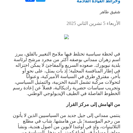
وخرائط القيادة القادمة
شفيق طاهر
الأربعاء 5 تشرين الثاني 2025
في لحظة سياسية تختلط فيها ملامح التغيير بالقلق، يبرز
اسم زهران ممداني بوصفه أكثر من مجرد مرشح لرئاسة
بلدية نيويورك. صعوده السريع والمفاجئ لا يمكن اختزاله
في إطار المنافسة المحلية؛ إذ بات يمثل، على نحوٍ أو
بآخر، مفترق طرق في السياسة الأميركية، وعنواناً
لتحولات مركّبة تشمل البنية الحزبية، والتمثيل السياسي،
وتجريب سياسات حضرية راديكالية، فضلاً عن إعادة رسم
الخطوط الفاصلة في الطيف الإيديولوجي الوطني.
من الهامش إلى مركز القرار
ينتمي ممداني إلى جيل جديد من السياسيين الذين لا يأتون
من رحم المؤسسة؛ بل من هامشها. شاب في مطلع
الثلاثينيات، ولد في أوغندا لأبوين من أصول هندية، ونشأ
مهاجراً مسلماً في أحياء كوينز. لم يدخل السياسة من