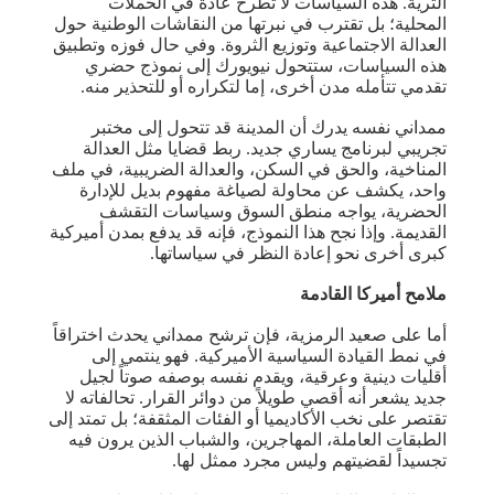
الثرية. هذه السياسات لا تطرح عادة في الحملات
المحلية؛ بل تقترب في نبرتها من النقاشات الوطنية حول
العدالة الاجتماعية وتوزيع الثروة. وفي حال فوزه وتطبيق
هذه السياسات، ستتحول نيويورك إلى نموذج حضري
تقدمي تتأمله مدن أخرى، إما لتكراره أو للتحذير منه.
ممداني نفسه يدرك أن المدينة قد تتحول إلى مختبر
تجريبي لبرنامج يساري جديد. ربط قضايا مثل العدالة
المناخية، والحق في السكن، والعدالة الضريبية، في ملف
واحد، يكشف عن محاولة لصياغة مفهوم بديل للإدارة
الحضرية، يواجه منطق السوق وسياسات التقشف
القديمة. وإذا نجح هذا النموذج، فإنه قد يدفع بمدن أميركية
كبرى أخرى نحو إعادة النظر في سياساتها.
ملامح أميركا القادمة
أما على صعيد الرمزية، فإن ترشح ممداني يحدث اختراقاً
في نمط القيادة السياسية الأميركية. فهو ينتمي إلى
أقليات دينية وعرقية، ويقدم نفسه بوصفه صوتاً لجيل
جديد يشعر أنه أقصي طويلاً من دوائر القرار. تحالفاته لا
تقتصر على نخب الأكاديميا أو الفئات المثقفة؛ بل تمتد إلى
الطبقات العاملة، المهاجرين، والشباب الذين يرون فيه
تجسيداً لقضيتهم وليس مجرد ممثل لها.