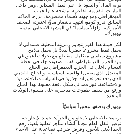
بوابة المال أو النفوذ؛ بل عبر العمل الميداني، ومن داخل
التيارات التقدمية القاعدية. ترشحه عن الحزب
الديمقراطي ومواجهته لأسماء مخضرمة، أبرزها الحاكم
السابق أندرو كومو، انتهت بانتصار مدوٍّ، اعتبرته الصحف
الأميركية "زلزالاً سياسياً" في المشهد الانتخابي لمدينة
نيويورك.
لكن قيمة هذا الفوز تتجاوز رمزيته المحلية. فممداني لا
يحمل فقط مشروعاً حضرياً بديلاً؛ بل يحمل ملامح
مشروع سياسي متكامل، يتقاطع مع تحولات أعمق في
بنية الحزب الديمقراطي نفسه. صعوده جاء في لحظة
انقسام داخلي في الحزب الديمقراطي بين الجناح
المعتدل الذي يفضل الواقعية السياسية، والجناح التقدمي
الذي يدفع نحو تغييرات جذرية في السياسات الاقتصادية
والاجتماعية. فوز ممداني شكل دفعة معنوية لهذا الجناح،
ورفع من سقف طموحات مناصريه على مستوى الولايات
المتحدة.
نيويورك بوصفها مختبراً سياسيّاً
برنامجه الانتخابي لا يخلو من الجرأة: تجميد الإيجارات،
توفير النقل العام مجاناً، إنشاء متاجر غذائية بلدية، رفع
الحد الأدنى للأجور، وفرض ضرائب تصاعدية على الأحياء