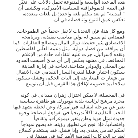
هذه القاعدة الواسعة والمتنوعة تحمل دلالات على تغيّر
في البنية الديموغرافية للسياسة الأميركية، وتكشف أن
"المدينة" لم تعد تتكلم بلغة واحدة؛ بل بلغات متعددة،
تعكس عمق التنوع وتناقضاته في آن.
ومع كل هذا، فإن التحديات لا تقل حجماً عن الطموحات.
فممداني لم يسبق له تولي مناصب تنفيذية، وبرنامجه
الاقتصادي يثير حفيظة دوائر المال ومصالح العقارات. كما
أن مواقفه من قضايا دولية، مثل دعمه العلني لفلسطين
ونقده لإسرائيل، جرت عليه انتقادات حادة من الإعلام
المحافظ، في مشهد يعكس إلى أي مدىً أصبحت الحدود
بين المحلي والدولي متداخلة. نجاحه في إدارة المدينة
سيكون اختباراً فعلياً لقدرة اليسار التقدمي على الانتقال
من شعارات المعارضة إلى آليات الحكم، وفشله سيكون
سلاحاً بيد خصومه لإغلاق هذا القوس قبل أن يتوسع.
في المحصلة، لا يمكن اختزال زهران ممداني في كونه
مجرد مرشح لرئاسة بلدية نيويورك. هو ظاهرة سياسية
تعبر عن مرحلة انتقالية في أميركا، وعن لحظة تشهد فيها
النخب التقليدية تآكلاً تدريجياً في نفوذها، لمصلحة وجوه
جديدة تمثل هوية وطن يتغير ديموغرافياً وثقافياً
واقتصادياً. فإذا نجح في تطبيق رؤيته، قد يصبح نموذجاً
لحكم تقدمي يحتذى به. وإذا فشل، فقد يستخدم كسلاح
لضرب الحركات التقدمية الأميركية في مهدها. في