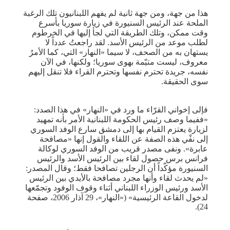
هذا من جهة، ومن جهة ثانية لم يفهم اللبنانيون تلك الرغبة
الملحة عند الرئيس السنيورة في زيارة سوريا بأسرع
وقت ممكن، وتلك الطريقة التي لجأ إليها في الخرطوم
لطلب موعد من الرئيس الأسد. لقد راجعتُ عدداً لا
يستهان به من الصحف، لا سيما «النهار» التي، كما الأمرُ
معروف، ليست متيّمة بهوى سوريا؛ ولكنها، في الآن
نفسه، جريدة تحترم نفسها وتحترم القراء فلا تنقل إليهم
سوى الحقيقة.
فإلى إخواني القرّاء ما ورد في «النهار» في هذا الصدد:
«ففيما وصف رئيس الحكومة اللبنانية الأمر بأنه تمهيد
لزيارة يعتزم القيام بها إلى دمشق سارع الوفد السوري
إلى نفْي هذه الصفة عن اللقاء والقول إنها «مصافحة
عابرة». ونفى مصدر قريب من الوفد السوري لوكالة
فرانس برس حصول لقاء بين الرئيس الأسد والرئيس
السنيورة مؤكّداً أن الرجلين تصافحا فقط؛ وقال المصدر:
«لم يحدث لقاء وأنها مجرد مصافحة بالأيدي بين الرئيس
الأسد ورئيس الوزراء اللبناني أثناء وقوف الوفود وتجمّعها
لدخول القاعة الرئيسية» («النهار»، 29 آذار 2006، صفحة
24).