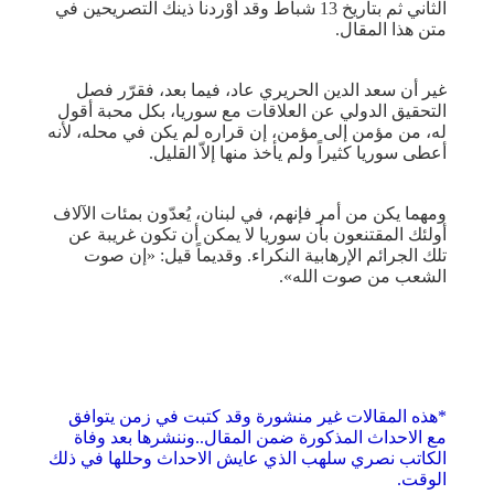
الثاني ثم بتاريخ 13 شباط وقد أوْردنا ذينك التصريحين في
متن هذا المقال.
غير أن سعد الدين الحريري عاد، فيما بعد، فقرّر فصل
التحقيق الدولي عن العلاقات مع سوريا، بكل محبة أقول
له، من مؤمن إلى مؤمن، إن قراره لم يكن في محله، لأنه
أعطى سوريا كثيراً ولم يأخذ منها إلاّ القليل.
ومهما يكن من أمر فإنهم، في لبنان، يُعدّون بمئات الآلاف
أولئك المقتنعون بأن سوريا لا يمكن أن تكون غريبة عن
تلك الجرائم الإرهابية النكراء. وقديماً قيل: «إن صوت
الشعب من صوت الله».
*هذه المقالات غير منشورة وقد كتبت في زمن يتوافق
مع الاحداث المذكورة ضمن المقال..وننشرها بعد وفاة
الكاتب نصري سلهب الذي عايش الاحداث وحللها في ذلك
الوقت.