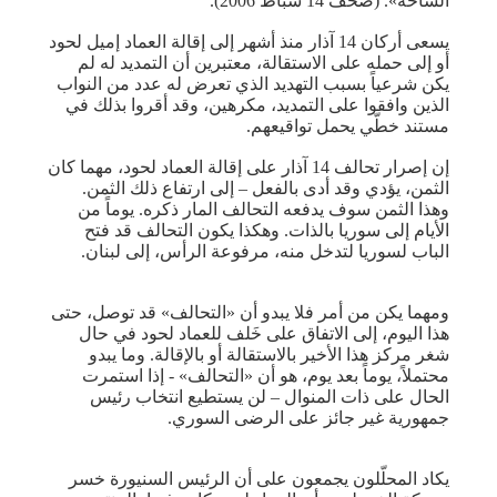
الساحة». (صحف 14 شباط 2006).
يسعى أركان 14 آذار منذ أشهر إلى إقالة العماد إميل لحود
أو إلى حمله على الاستقالة، معتبرين أن التمديد له لم
يكن شرعياً بسبب التهديد الذي تعرض له عدد من النواب
الذين وافقوا على التمديد، مكرهين، وقد أقروا بذلك في
مستند خطّي يحمل تواقيعهم.
إن إصرار تحالف 14 آذار على إقالة العماد لحود، مهما كان
الثمن، يؤدي وقد أدى بالفعل – إلى ارتفاع ذلك الثمن.
وهذا الثمن سوف يدفعه التحالف المار ذكره. يوماً من
الأيام إلى سوريا بالذات. وهكذا يكون التحالف قد فتح
الباب لسوريا لتدخل منه، مرفوعة الرأس، إلى لبنان.
ومهما يكن من أمر فلا يبدو أن «التحالف» قد توصل، حتى
هذا اليوم، إلى الاتفاق على خَلف للعماد لحود في حال
شغر مركز هذا الأخير بالاستقالة أو بالإقالة. وما يبدو
محتملاً، يوماً بعد يوم، هو أن «التحالف» - إذا استمرت
الحال على ذات المنوال – لن يستطيع انتخاب رئيس
جمهورية غير جائز على الرضى السوري.
يكاد المحلّلون يجمعون على أن الرئيس السنيورة خسر