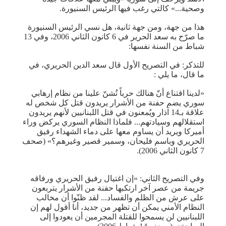
وصحية...» كالتي رغب فيها الرئيس السنيورة.
هذا من جهة، ومن جهة ثانية، هل نسي الرئيس السنيورة
ما صرّح به سعد الحرير في 6 كانون الثاني 2006، وفي 13
شباط من السنة نفسها:
للتذكر: في التصريح الأول قال سعد الدين الحريري، في
ما قال، ما يلي :
«لدينا اقتناع أنّ هنالك حرباً تُشنّ علينا من نظام إرهابي
سوري يضم حفنة من الأشرار يريدون قتل كل شخص له
علاقة بـ14 آذار ويُمعنون في قتل اللبنانيين لأنهم يريدون
استقلالهم وسيادتهم... فلماذا النظام السوري يركض وراء
أميركا ويريد أن يساوم معها على دماء الشهداء رفيق
الحريري وباسم فليحان، وسمير قصير وغيرهم؟» (صحف
7 كانون الثاني 2006).
وفي التصريح الثاني: «إن اغتيال رفيق الحريري ورفاقه
جريمة من عصر آخر ارتكبها حفنة من الأشرار يتربعون
على عرش من الظلم والفساد... لقد ظنّوا أن مخالب
النظام الأمني يمكن أن تظهر من جديد، أنا أقول لهم إن
اللبنانيين لن يسمحوا للقتلة المجرمين أن يعودوا إلى