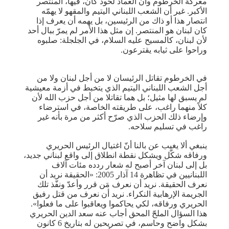
معركة الخرطوم وأن العماد لحود كان، فيها، المنتصر
الأكبر. غير أن الشعب اللبناني اليتيم والمقهو لا يهمّه
انتصار هذا أو ذاك من الرئيسين، بل يهمه أن يعرف إذا
كان لبنان هو المنتصر. إن مثل هذا الأمر لم يمرّ ببال أحد
لأن لبنان، كالمسيح عليه السلام، في الجلجلة: صلبوه
وراحوا على ثيابه يقترعون.
في الخرطوم تقاتل الرئيسان لا من أجل لبنان ولا من
أجل الشعب اللبناني اليتيم الذي يتخبط في أزمة معيشية
لم يسبق لها مثيل؛ بل هما تقاتلا من أجل حزب الله لأن
كلاً منهما راغب، على طريقته الخاصة، في استرضاء
وإرضاء ذلك الحزب الذي صرّح أكثر من مرة بأنه غير
راغب في تسليم سلاحه.
ينبغي ألا يغيب عن بالنا أنّ اغتيال الرئيس الحريري
ورفاقه شكّل ويشكل نقطة انطلاق إلى واقع لبناني جديد،
بل إلى لبنان آخر أصبح له شعار ردده مئات آلاف
اللبنانيين في تظاهرة 14 آذار 2005: «الحقيقة نريد أن
نعرف الحقيقة. نريد أن نعرف مَن قرر وأعدّ ونفّذ تلك
الجريمة الإرهابية النكراء. نريد أن نعرف من قتل رفيق
الحريري ورفاقه، لكي يحاكموا ويعاقبوا على ما فعلوا».
هذا السؤال الملحّ المحق أجاب عنه سعد الدين الحريري
بشكل واضح وحاسم، في تصريحين له بتاريخ 6 كانون