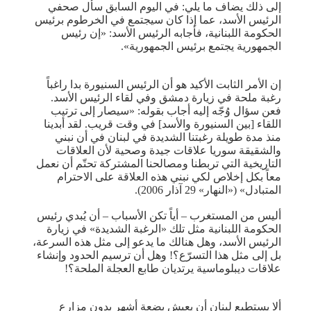
إلى ذلك يضاف ما يلي: في اليوم السابق سأل صحفي
الرئيس الأسد، عما إذا كان سيجتمع في الخرطوم برئيس
الحكومة اللبنانية، فأجابه الرئيس الأسد: «إن رئيس
الجمهورية يجتمع برئيس الجمهورية».
إن الأمر الثابت الأكيد هو أن الرئيس السنيورة بدا راغباً
رغبة ملحة في زيارة دمشق وفي لقاء الرئيس الأسد.
فعن سؤال وُجّه إليه أجاب بقوله: «سيصار إلى ترتيب
اللقاء [بين السنيورة والأسد] في وقت قريب. لقد أبدينا
منذ مدة طويلة رغبتنا الشديدة في لبنان في أن نبني
والشقيقة سوريا علاقات جيدة وصحية لأن العلاقات
التاريخية التي تربطنا ومصالحنا المشتركة تحتّم أن نعمل
معاً بكل إخلاص لكي نبني هذه العلاقة على الاحترام
المتبادل» («النهار» 29 آذار 2006).
أليس من المستغرب – أياً تكن الأسباب – أن يُبدي رئيس
الحكومة اللبنانية مثل تلك «الرغبة الشديدة» في زيارة
الرئيس الأسد، وهل هنالك ما يدعو إلى مثل هذه السرعة،
بل إلى مثل هذا التسرّع؟! وهل أن ترسيم الحدود وإنشاء
علاقات ديبلوماسية يرتديان طابع العجلة الملحة؟!
ألا يستطيع لبنان أن يعيش بضعة أشهر بدون مزارع