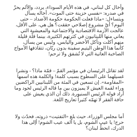
وأخال كل لبناني، في هذه الأيام السوداء، يردد، والألم يحزّ
في صدره: «نفسي حزينة حتى الموت». أخاله يسأل
ويتساءل: «ماذا فعلت الحكومة حكومة الأضداد – حتى
اليوم؟ أيّ مشروع إصلاحي حققت؟ هل هي، على الأقل،
عالجت الأزمة الاقتصادية والاجتماعية والمعيشية التي
يعاني منها اللبنانيون في كثرتهم الكثيرة، بينما قلّة قليلة
منهم أكلت وتأكل الأخضر واليابس، وليس من يسأل،
كأنما هذا الوطن اليتيم سفينة بدون ربّان، تتقاذفها الأمواج
الصاخبة العاتية التي لا تُشفق ولا ترحم!
لقد تقاتل الرئيسان في مؤتمر القمّ – قمّة ماذا؟ - ونشرا
غسيلهما على السطوح بسبب كلمة! والكلمة هذه اسمها
«المقاومة». إن تسعين في المئة من اللبنانيين الراكضين
وراء لقمة العيش لا يميزون بين ما قاله الرئيس لحود وما
أراد قوله الرئيس السنيورة. ذلك أن الذي يعيش على
حافة الفقر لا تهمّه كثيراً تعاريج اللغة.
أما مجلس الوزراء، حيث بلغ «التفتيت» ذروته، فحدّث ولا
حرج! يا عيب الشوم، بل يا ألف عيب الشوم! أإلى هذا
الدرك، انحطّ لبنان؟