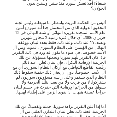
شبعا؟! أفلا تعيش سوريا منذ سنين وسنين بدون
الجولان؟
أليس من الحكمة التريث وانتظار ما سيعلنه رئيس لجنة
التحقيق الدولية الذي من المحتمل جداً أنه سيودع أمين
عام الأمم المتحدة تقريره النهائي أو شبه النهائي في 15
حزيران 2006، أي خلال فترة زمنية لا تتجاوز شهرين
ونصف؟؟ عند ذلك، وعند ذلك فقط يحدد لبنان موقفه
النهائي من القيمين على النظام السوري، عموماً ومن آل
الأسد خصوصاً، في ضوء ما يكون قد ورد في ذلك التقرير.
فإذا كان التقرير يتّهم سوريا ويجعلها مسؤولة عن تلك
الجريمة الإرهابية النكراء، فإن لبنان يُعلن، عند ذلك،
رفْضه القاطع التعاطي مع أركان النظام السوري، أي مع
آل الأسد، خصوصاً، دون أن يعني ذلك حتمية سقوط ذلك
النظام الذي يستمر وعلى رأسه مسؤولون سوريون لم
يشتركوا، لا من قريب ولا من بعيد، بتلك الجريمة ولا
بسواها من الجرائم الإرهابية التي حفرتْ في جسم لبنان
جراحاً عميقة هيهات أن يقوى الزمن على إطفاء لهيبها.
أما إذا أعلن التقرير براءة سوريا، جملة وتفصيلاً، من تلك
الجريمة، فعند ذلك يعلن لبنان اعتذارن العلني من آل
الأسد ويزحف إلى سوريا «ويبني معها علاقات جيدة