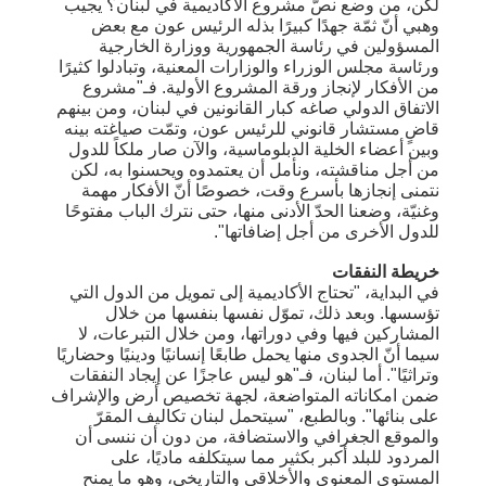
لكن، من وضع نصّ مشروع الأكاديمية في لبنان؟ يجيب
وهبي أنّ ثمّة جهدًا كبيرًا بذله الرئيس عون مع بعض
المسؤولين في رئاسة الجمهورية ووزارة الخارجية
ورئاسة مجلس الوزراء والوزارات المعنية، وتبادلوا كثيرًا
من الأفكار لإنجاز ورقة المشروع الأولية. فـ"مشروع
الاتفاق الدولي صاغه كبار القانونين في لبنان، ومن بينهم
قاضٍ مستشار قانوني للرئيس عون، وتمّت صياغته بينه
وبين أعضاء الخلية الدبلوماسية، والآن صار ملكاً للدول
من أجل مناقشته، ونأمل أن يعتمدوه ويحسنوا به، لكن
نتمنى إنجازها بأسرع وقت، خصوصًا أنّ الأفكار مهمة
وغنيّة، وضعنا الحدّ الأدنى منها، حتى نترك الباب مفتوحًا
للدول الأخرى من أجل إضافاتها".
خريطة النفقات
في البداية، "تحتاج الأكاديمية إلى تمويل من الدول التي
تؤسسها. وبعد ذلك، تموّل نفسها بنفسها من خلال
المشاركين فيها وفي دوراتها، ومن خلال التبرعات، لا
سيما أنّ الجدوى منها يحمل طابعًا إنسانيًا ودينيًا وحضاريًا
وتراثيًا". أما لبنان، فـ"هو ليس عاجزًا عن إيجاد النفقات
ضمن امكاناته المتواضعة، لجهة تخصيص أرض والإشراف
على بنائها". وبالطبع، "سيتحمل لبنان تكاليف المقرّ
والموقع الجغرافي والاستضافة، من دون أن ننسى أن
المردود للبلد أكبر بكثير مما سيتكلفه ماديًا، على
المستوى المعنوي والأخلاقي والتاريخي، وهو ما يمنح