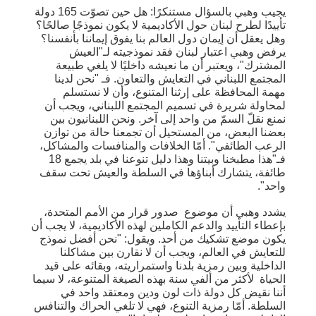
يجيب وهبي بالسؤال مستنكرًا: هل حين تصوّت 165 دولة
تأييدًا لطرح لبنان حول الأكاديمية لا يكون نموذجًا صالحًا؟
وهل يعقل أن إيمان دول العالم بنا يفوق إيماننا بأنفسنا؟
يرفض وهبي اعتبار لبنان فقد نموذجيته لـ"العيش
المشترك"، ويعتبر أن ما نعيشه داخليًا لا يلغي طبيعة
المجتمع اللبناني في التعايش والتعاون. فـ "نحن لدينا
مهمة المحافظة على إرثنا المتنوع، وأن لا نستسلم
لمحاولة شريرة في تسميم المجتمع اللبناني، ويجب أن
نمنع نقلّ السمّ من واحد إلى آخر. ونحن اللبنانيون بين
بعضنا البعض، من المستحيل أن تجمعنا حالة من توازن
الرعب الطائفي". أمّا الخلافات والمنافسات والمشاكل،
فـ"هذا مطبخنا وبيتنا وهذا دليل تنوعنا في بلد يجمع 18
طائفة، يتشارك أبناؤها في السلطة والعيش تحت سقف
واحد".
يشدد وهبي أن موضوع صدور قرار من الأمم المتحدة،
بإعطاء التأييد والدعم الكاملين لهذه الأكاديمية، لا يجب أن
يكون موضع تشكيك من أحد. ويقول: "نحن أفضل نموذج
للتعايش في العالم، ويجب أن لا نقارن بين مشاكلنا
الداخلية وبين رمزية بلدنا واستمراريته، وبقائه على قيد
الحياة لأكثر من ألفي سنة بهذه الصيغة المتنوعة، لا سيما
أننا نقيض كل دولة ذات لون ودين ومعتقد واحد في
السلطة. أمّا رمزية التنوع، فهي لا تلغي الحراك والتنافس