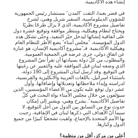
إنشاء هذه الأكاديمية.
في قصر بعبدا، التقت "المدن" مستشار رئيس الجمهورية
للشؤون الديبلوماسية، السفير شربل وهبي، لشرح
تفاصيل مشروع الأكاديمية، الذي لا يزال طرحًا نظريًا
ويحتاج لنظام وهيكلية، وينتظر موافقة وتوقيع عشرة دول
على اتفاقية إنشائها ليدخل حيّز التنفيذ، وحتّى تشكل هذه
الدول المؤسِسة، "مجلس أمناء" يضع الأطر للنظام العام
وهيكلية الأكاديمية. فـ"مشروع أكاديمية الإنسان، هو عبارة
عن اتفاقٍ دولي، جرى عرضه في الجمعية العمومية.
والمطلوب من كلّ دولة بسيادتها أن تقرأ نصّ المشروع
الذي وضعه لبنان قبل الموافقة عليه والتعبير عن رغبتها
في التوقيع. وقد أرسل لبنان المشروع إلى 190 دولة،
باستثناء اسرائيل، باللغات العربية والانكليزية والفرنسية،
لدراسته وإبداء ملاحظاتها وتعديلاتها وإضافاتها، وأول
عشر دول توقع عليه تكون من الأعضاء المؤسسين، الذين
سيؤلفون من خلال مجلس الأمناء نواة البحث في كلّ
تفاصيل الأكاديمية". يشرح وهبي، ويشير إلى إمكان
حدوث نوع من التسابق بين الدول من أجل التوقيع، لا
سيما أنّ الأهداف التي ذكرها لبنان في الإتفاقية، رحبت
بها الأمم المتحدة بالإجماع، ولقيت تشجعيًا كبيرًا من جميع
الدول وكبارها.
أعلى من مركز، أقل من منظمة؟