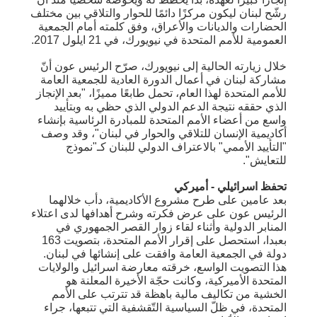
رشّح لبنان ليكون مركزًا دائمًا للحوار والتلاقي بين مختلف
الحضارات والديانات والأعراق، وفق كلمته أمام الجمعية
العمومية للأمم المتحدة في نيويورك، في 21 ايلول 2017.
خلال زيارته الحالية إلى نيويورك، صرّح الرئيس عون أنّ
مشاركة لبنان في أعمال الدورة العادية للجمعية العامة
للأمم المتحدة لهذا العام، تحمل طابعًا مميزًا، "بعد الإنجاز
الذي حققه نتيجة الدعم الدولي الذي حظي به وبتأييد
واسع من أعضاء الأمم المتحدة للمبادرة الرئاسية بإنشاء
أكاديمية الإنسان للتلاقي والحوار في لبنان"، وقد وصف
"التأييد الأممي" بالاعتراف الدولي للبنان كـ"نموذج
للتعايش".
تحفظ اسرائيلي - أميركي
بعد عامين على طرح مشروع الأكاديمية، دأب خلالهما
الرئيس عون على عرض فكرته وشرح أهدافها لدى اعتلاء
المنابر الدولية وأثناء لقاء زوار القصر الجمهوري في
بعبدا، استحصل على إقرار الأمم المتحدة، بتصويت 163
دولة في الجمعية العامة وافقت على إنشائها في لبنان.
هذا التصويت الواسع، خرقته معارضة اسرائيل والولايات
المتحدة الأميركية، وكانت حجّة الأخيرة المعلنة هو
الخشية من تكاليف مالية باهظة قد تترتب على الأمم
المتحدة، في ظلّ السياسية التّقشفية التي تتبعها، جراء