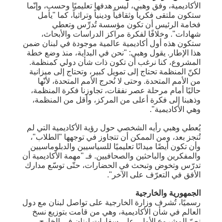
الأكاديمية، وفق وهبي، ليس هدفها تعليميًا وحسب، وإنّما
ستكون ملتقى فكرياً وثقافياً ودينياً وتراثياً، كما "يأمل
فخامة الرئيس أن تكون مؤسسة تُدرِّس وتعطي
شهادات". وخلافًا لفكرة مراكز الدراسات والأبحاث،
ستكون هذه أول أكاديمية عالمية موجودة في لبنان ضمن
هذا الإطار. يقول وهبي: "نحن في البداية، منذ وضع خطة
المشروع، كنا نرغب أن تكون ذات شأن دولي كمنظمة.
لكنّ المنظمة تحتاج إلى تمويل كبير، وتحتاج إلى ميزانية
من الأمم المتحدة. وحتى لا نُحرج الأمم المتحدة، لأنّها
حاليًا أمام مرحلة عصر نفقات، تجاوزنا فكرة المنظمة،
وذهبنا إلى فكرة أعلى من المركز، وأقل من المنظمة،
وهي الأكاديمية".
يُعطي وهبي رأيه الشخصي حول رؤية الأكاديمية التي لم
تُنجز بعد، ومن الممكن أن تتجاوز في توجهها "الطلاب"،
وأن تكون أيضًا ميدانًا تعليميًا للسياسيين والدبلوماسيين
والمفكرين والباحثين والصحافيين. فـ "مهمة الأكاديمية أن
تدرّس وتخوض وتبحث في الحضارات، حتّى توسّع مدارك
الأفق في التعرّف على الآخر".
الجمهورية والخارجية
رسميًا، تُشرف وزارة الخارجية على تواصل لبنان مع دول
العالم في شأن الأكاديمية، وهي من قامت بتوزيع نسخ
نصّ المشروع الأولي على سفارات لبنان في الخارج،