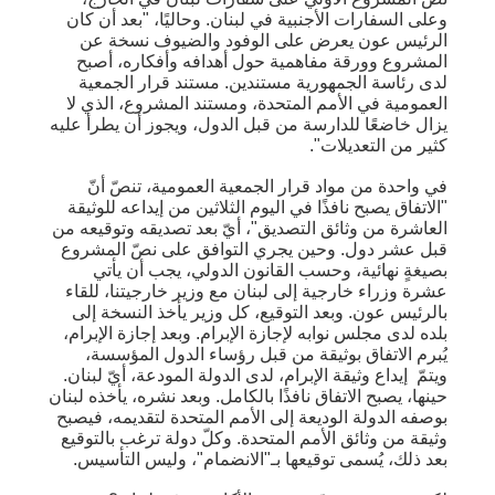
وعلى السفارات الأجنبية في لبنان. وحاليًا، "بعد أن كان
الرئيس عون يعرض على الوفود والضيوف نسخة عن
المشروع وورقة مفاهمية حول أهدافه وأفكاره، أصبح
لدى رئاسة الجمهورية مستندين. مستند قرار الجمعية
العمومية في الأمم المتحدة، ومستند المشروع، الذي لا
يزال خاضعًا للدارسة من قبل الدول، ويجوز أن يطرأ عليه
كثير من التعديلات".
في واحدة من مواد قرار الجمعية العمومية، تنصّ أنّ
"الاتفاق يصبح نافذًا في اليوم الثلاثين من إيداعه للوثيقة
العاشرة من وثائق التصديق"، أيّ بعد تصديقه وتوقيعه من
قبل عشر دول. وحين يجري التوافق على نصّ المشروع
بصيغةٍ نهائية، وحسب القانون الدولي، يجب أن يأتي
عشرة وزراء خارجية إلى لبنان مع وزير خارجيتنا، للقاء
بالرئيس عون. وبعد التوقيع، كل وزير يأخذ النسخة إلى
بلده لدى مجلس نوابه لإجازة الإبرام. وبعد إجازة الإبرام،
يُبرم الاتفاق بوثيقة من قبل رؤساء الدول المؤسسة،
ويتمّ إيداع وثيقة الإبرام، لدى الدولة المودعة، أيّ لبنان.
حينها، يصبح الاتفاق نافذًا بالكامل. وبعد نشره، يأخذه لبنان
بوصفه الدولة الوديعة إلى الأمم المتحدة لتقديمه، فيصبح
وثيقة من وثائق الأمم المتحدة. وكلّ دولة ترغب بالتوقيع
بعد ذلك، يُسمى توقيعها بـ"الانضمام"، وليس التأسيس.