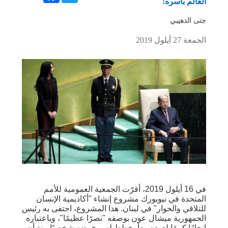
العالم بأسره!
جنى الدهيبي
الجمعة 27 أيلول 2019
في 16 أيلول 2019، أقرّت الجمعية العمومية للأمم
المتحدة في نيويورك مشروع إنشاء "أكاديمية الإنسان
للتلاقي والحوار" في لبنان. هذا المشروع، احتفى به رئيس
الجمهورية ميشال عون بوصفه "نصرًا عظيمًا"، وباعتباره
إنجازًا كبيرًا لعهده، بدأ يخطط له ويخوضه شخصيًا منذ أن