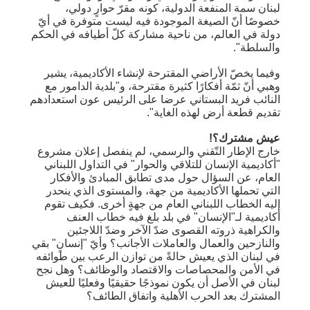
لبنان سمة المنفعة الدولية، كونه مقرّ حوارٍ دولي،
خصوصًا أنّ الصيغة الموجودة فيه ليست متوفرة في أيّ
دولة في العالم، من ناحية مشاركة كلّ أطيافه في الحكم
والسلطة".
وفيما يخصّ الأراضي المقترحة لإنشاء الأكاديمية، يشير
وهبي أنّ ثمّة أفكارًا كثيرة مقترحة، و"بلدية الدامور مع
النائب فريد البستاني عرضا على الرئيس عون استعدادهم
تقديم قطعة أرض لهذه الغاية".
عيش مشترك؟!
خارج الإطار التّقني والرسمي، لم ينفصل إعلان مشروع
"أكاديمية الإنسان للتلاقي والحوار" في التداول اللبناني
العام، عن السؤال حول مدى تطابق المبادئ والأفكار
التي تحملها الأكاديمية من جهة، والمستوى الذي ينحدر
إليه الخطاب اللبناني العام من جهةٍ أخرى. فكيف تقوم
أكاديمية لـ"الإنسان" في بلد بلغ فيه خطاب العنف
والكراهية ذروته القصوى ضدّ الآخر وضدّ اللاجئين
والنازحين والعمال والعاملات الأجانب؟ وأيّ "إنسانٍ" بقي
في لبنان الذي يعيش حالةً من توازن الرعب بين طوائفه
في الأمن والمحصاصات والاقتصاد والوظائف؟ وهل نجح
لبنان في الأصل أن يكون نموذجًا حقيقيًا وفعليًا للعيش
المشترك بعد الحرب الأهلية واتفاق الطائف؟