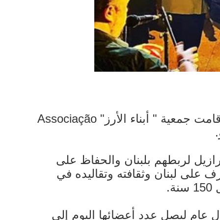
بعد مرور حوالي السنة على تأسيسها بمبادرة من قنصلية لبنان العامة في ساو باولو، أقامت جمعية " أبناء الأرز" Associação
برازيل لربطهم بلبنان والحفاظ على
رف على لبنان وثقافته وتقاليده في
.
ل عام ليصل عدد أعضائها اليوم إلى