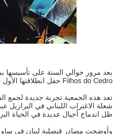
Filhos do Cedro حفل انطلاقتها الأول قبل أيام في قاعة نادي مرجعيون في ساو باولو.
تعد هذه الجمعية تجربة جديدة لجمع الشب
شعلة الاغتراب اللبناني في البرازيل عب
ظل اندماج أجيال عديدة في الحياة البرازيلية 
وأوضحت مصادر قنصلية لبنان في ساو باو