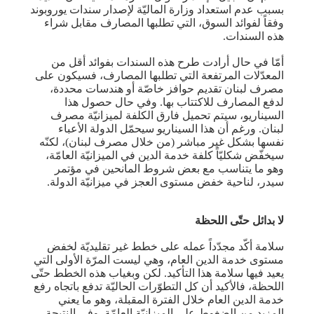
بسبب عدم استعداد وزارة الماليّة لإصدار سندات يوروبوند
وفقاً لفوائد السوق، التي تطلبها المصارف مقابل شراء
هذه السندات.
أمّا في حال أرادت طرح هذه السندات بفوائد أقل من
المعدّلات المرتفعة التي تطلبها المصارف، فسيكون على
مصرف لبنان تقديم حوافز خاصّة أو هندسات محددة،
لدفع المصارف للاكتتاب بها. وفي حال حصول هذا
السيناريو، سيتم تحميل فارق الكلفة لميزانيّة مصرف
لبنان. ورغم أن هذا السيناريو سيحمّل الدولة الأعباء
نفسها بشكل غير مباشر (من خلال مصرف لبنان)، لكنّه
سيخفّض شكليّاً كلفة خدمة الدين في الميزانيّة العامّة،
وهو ما يتناسب مع بعض شروط المانحين في مؤتمر
سيدر، لناحية خفض مستوى العجز في ميزانيّة الدولة.
لا بدائل حتّى اللحظة
سلامة أكّد مجدّداً عمله على خطط غير تقليديّة لخفض
مستوى خدمة الدين العام، وهي ليست المرّة الأولى التي
يعيد فيها سلامة هذا التأكيد. لكن وبغياب هذه الخطط حتّى
اللحظة، فالأكيد أن كل التطوّرات الحاليّة تدفع باتجاه رفع
خدمة الدين العام خلال الفترة المقبلة، وهو ما يعني
المزيد من الضغوط على الميزانيّة العامّة. وفي النتيجة،