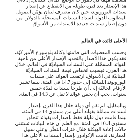
هذا الإصدار بعد فترة طويلة من الانقطاع عن إصدار
سندات اليوروبوند، حين كان مصرف لبنان يؤمّن التمويل
المطلوب للدولة لسداد السندات المستحقّة بالدولار، من
دون إصدار سندات جديدة للاستدانة من الأسواق.
الأعلى فائدة في العالم
وحسب المعطيات التي قدّمتها وكالة بلومبيرغ الأميركيّة،
فقد يكون هذا الأصدار بالتحديد الإصدار الأعلى من ناحية
الفوائد المسجّلة على السندات السياديّة في العالم، خلال
هذا القرن. فبسبب انخفاض قيمة السندات السياديّة
اللبنانيّة في الأسواق، ارتفعت العوائد على سندات
اليوروبوند اللبنانيّة إلى حدود 14.7 في المئة، بينما تشير
الأرقام الحاليّة إلى أن طرحاً لسندات لمدّة خمس
سنوات، يجب أن يحقق عوائد لا تقل عن 14.3 في المئة.
وبالمقابل، لم تقم أي دولة خلال هذا القرن بإصدار
لسندات مماثلة بفوائد أعلى من مستوى 13 في المئة،
بينما قامت دول قليلة فقط بإصدارات بفوائد تتجاوز
مستوى الـ10 في المئة. مع العلم أن هذه البيانات تستثني
حالات إعادة الهيكلة خلال فترات التعثّر. وعلى سبيل
المقارنة، قامت الإكوادور بإصدار السندات الأعلى هذا