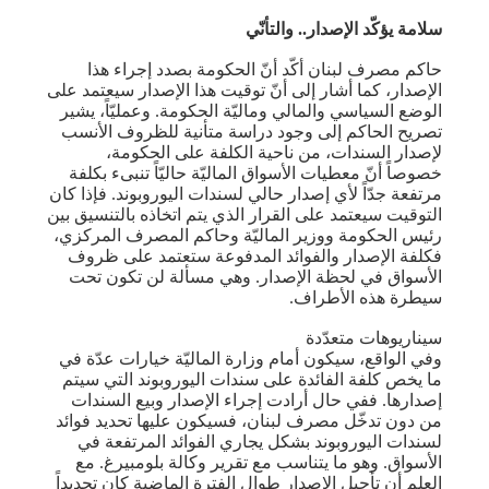
سلامة يؤكّد الإصدار.. والتأنّي
حاكم مصرف لبنان أكّد أنّ الحكومة بصدد إجراء هذا
الإصدار، كما أشار إلى أنّ توقيت هذا الإصدار سيعتمد على
الوضع السياسي والمالي وماليّة الحكومة. وعمليّاً، يشير
تصريح الحاكم إلى وجود دراسة متأنية للظروف الأنسب
لإصدار السندات، من ناحية الكلفة على الحكومة،
خصوصاً أنّ معطيات الأسواق الماليّة حاليّاً تنبىء بكلفة
مرتفعة جدّاً لأي إصدار حالي لسندات اليوروبوند. فإذا كان
التوقيت سيعتمد على القرار الذي يتم اتخاذه بالتنسيق بين
رئيس الحكومة ووزير الماليّة وحاكم المصرف المركزي،
فكلفة الإصدار والفوائد المدفوعة ستعتمد على ظروف
الأسواق في لحظة الإصدار. وهي مسألة لن تكون تحت
سيطرة هذه الأطراف.
سيناريوهات متعدّدة
وفي الواقع، سيكون أمام وزارة الماليّة خيارات عدّة في
ما يخص كلفة الفائدة على سندات اليوروبوند التي سيتم
إصدارها. ففي حال أرادت إجراء الإصدار وبيع السندات
من دون تدخّل مصرف لبنان، فسيكون عليها تحديد فوائد
لسندات اليوروبوند بشكل يجاري الفوائد المرتفعة في
الأسواق. وهو ما يتناسب مع تقرير وكالة بلومبيرغ. مع
العلم أن تأجيل الإصدار طوال الفترة الماضية كان تحديداً