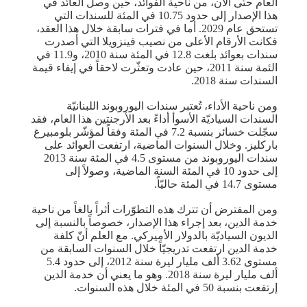
العام حتّى الآن، من ناحية الفوائد، حين وصل العائد في
هذا الإصدار إلى حدود 10.75 في المئة للسندات التي
تستحق عام 2029. أما في فترات سابقة خلال هذا العقد،
فكانت الأرقام الأعلى من نصيب فينزويلا التي أصدرت
سندات بعوائد بلغت 12.8 في المئة سنة 2010، و11.9 في
الئمة سنة 2011، حين عادت وتعثّرت لاحقاً في إيفاء قيمة
السندات سنة 2018.
ومن ناحية الأداء، تُعتبر سندات اليوروبوند اللبنانيّة
السندات السياديّة الأسوأ أداءً بعد الأرجنتين هذا العام، فقد
سجّلت خسائر بنسبة 7.2 في المئة وفقاً لمؤشّر بلومبيرغ
باركليز. وخلال السنوات الماضية، ارتفعت العوائد على
سندات اليوروبوند من مستوى 4.5 في المئة سنة 2013
إلى حدود 10 في المئة السنة الماضية، وصولاً إلى
مستوى 14.7 في المئة حاليّاً.
ومن المفترض أن تترك هذه التطوّرات أثراً بالغاً من ناحية
خدمة الدين، بعد إجراء هذا الإصدار، خصوصاً بالنسبة إلى
الديون السياديّة بالدولار الأميركي. مع العلم أنّ كلفة
خدمة الدين ارتفعت تدريجيّاً خلال السنوات السابقة من
مستوى 3.62 ألف مليار ليرة سنة 2012، إلى حدود 5.4
ألف مليار ليرة سنة 2018. وهو ما يعني أن خدمة الدين
إرتفعت بنسبة 50 في المئة خلال هذه السنوات.