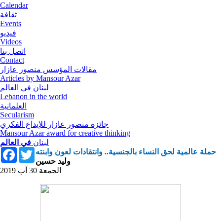
Calendar
ثقافة
Events
فيديو
Videos
اتصل بنا
Contact
مقالات المؤسس منصور عازار
Articles by Mansour Azar
لبنان في العالم
Lebanon in the world
العلمانية
Secularism
جائزة منصور عازار للإبداع الفكري
Mansour Azar award for creative thinking
لبنان
في العالم
Facebook
Twitter
حملة عالمية لحق النساء بالجنسية.. وانتقادات لعون وابنته
وليد حسين
الجمعة 30 آب 2019