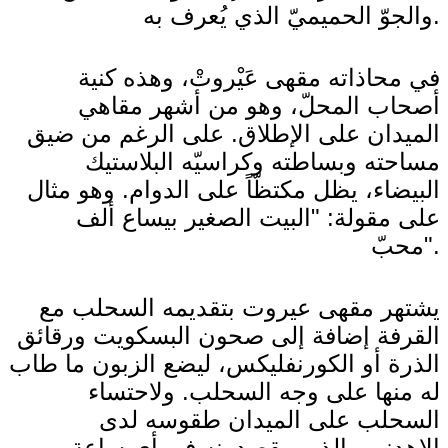
والجوّ الحميميّ الذي يُعرف به.
في محاذاته مقهى عَيْروتْ، وهذه كنية
أصحاب المحلّ، وهو من أشهر مقاهي
الميدان على الإطلاق. على الرغم من ضيق
مساحته وبساطته وكراسيّه البلاستيك
البيضاء، يظل مكتظّاً على الدوام. وهو مثال
على مقولة: "البيت الصغير بيساع ألف
محبّ".
يشتهر مقهى عيروت بتقديمه السحلب مع
القرفة إضافة إلى صحون البسكويت ورقائق
الذرة أو الكورنفليكس، ليضع الزبون ما طاب
له منها على وجه السحلب. ولاحتساء
السحلب على الميدان طقوسه لدى
الإهدنيين الذين يقصدونه في أي ساعة من