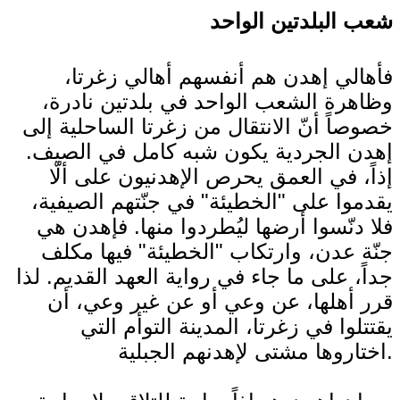
شعب البلدتين الواحد
فأهالي إهدن هم أنفسهم أهالي زغرتا،
وظاهرة الشعب الواحد في بلدتين نادرة،
خصوصاً أنّ الانتقال من زغرتا الساحلية إلى
إهدن الجردية يكون شبه كامل في الصيف.
إذاً، في العمق يحرص الإهدنيون على ألّا
يقدموا على "الخطيئة" في جنّتهم الصيفية،
فلا دنّسوا أرضها ليُطردوا منها. فإهدن هي
جنّة عدن، وارتكاب "الخطيئة" فيها مكلف
جداً، على ما جاء في رواية العهد القديم. لذا
قرر أهلها، عن وعي أو عن غير وعي، أن
يقتتلوا في زغرتا، المدينة التوأم التي
اختاروها مشتى لإهدنهم الجبلية.