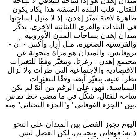
ميدان إهدن هو إذاً ساحة للتلاقي لا ساحة
للقتال. قلب البلدة الصيفية هذا يكاد يكون
ظاهرة لافتة تميّز إهدن، إذ لا مثيل لساحتها
في البلدات والقرى اللبنانية الأخرى. يذكّر
ميدان إهدن بساحات المدن الأوروبية
والفرنسية الصغيرة، مثل أرل وآكس - أن -
بروفانس. والميدان هو مرآة متحولة عن
مجتمع إهدن - زغرتا، ويتغيّر وفقًا للتغيرات
الاقتصادية والاجتماعية التي طرأت ولا تزال
تطرأ عليه. يتغيّر أيضا وفقًا للتغيّرات
السياسية. فهو، على الرغم من أنهّ لم يكن
ساحة للقتال، شكّل في ما مضى خط تماس
بين "الجزء الفوقاني" و"الجزء التحتاني" منه.
اليوم يجوز الفصل بين الميدان على النحو
ذاته: فوقاني وتحتاني. لكنّ الفصل ليس