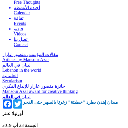
Free Thoughts
أجندة الأنشطة
Calendar
ثقافة
Events
فيديو
Videos
اتصل بنا
Contact
مقالات المؤسس منصور عازار
Articles by Mansour Azar
لبنان في العالم
Lebanon in the world
العلمانية
Secularism
جائزة منصور عازار للإبداع الفكري
Mansour Azar award for creative thinking
لبنان
في العالم
Facebook
Twitter
ميدان إهدن يطرد "خطيئة" زغرتا بالسهر حتى الفجر
أورنيلا عنتر
الجمعة 23 آب 2019