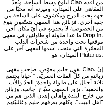
لبلوغ وسط الساحة. ويُعدّ Ciao من أقدم
المقاهي على الميدان، وميزته أنه مخبّأ من
جهة تحت الدرج ومكشوف على الساحة من
جهة أخرى. فزبائن هذا المقهى يتمتّعون بنوع
من الخصوصية لا يجدونه في أيّ مكان آخر،
ما عدا طاولة أو طاولتين في مقهى Drop In،
موقعها تحت واحدة من شجرات الدلب
المعمّرة التي منحت اسمها لمقهى آخر على
الميدان، هو Platanus.
يقول حليم معوّض، صاحب مقهى Ciao، إنّ
زبائنه من كلّ الفئات العمريّة. "أحياناً يجتمع
ثلاثة أجيال على طاولة واحدة: الجدّ والأب
والحفيد". يزور المقهى سيّاح أجانب، وزبائن
من خارج البلدة وأهالي إهدن الذين هم من
"أهل البيت"، وكلّهم يعرفهم حليم وغالبيّتهم