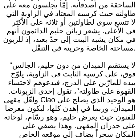
الساحقة من أصدقائه. إمّا يجلسون معه على
طاولته حيث كرسيه المعتاد في الزاوية التي
لا تتسع سوى لطاولتين أو ثلاثة على الأكثر
في الأعلى. يشعر زبائن حليم الدائمون أنهم
في مكان يشبه البيت إلى حدّ بعيد، إذ للزبون
مساحته الخاصة وحريته في التنقّل.
"لا يستقيم الميدان من دون حليم، الجالس
فوق، على كرسيه الثابت في الزاوية، يلوّح
بيده للمارّين على الدرج، فيدعوهم لاحتساء
القهوة على طاولته"، تقول إحدى الزبونات.
ولعّل مقهى Ciao هو الوحيد الذي يصلح على
الميدان، وربما في إهدن كلها، ليكون معرضا
للفنون حيث يعرض حليم، وهو رسّام، لوحاته
على جدران المقهى. وهذا يضفي على
المكان سحراً يضاف إلى موقعه الخاص