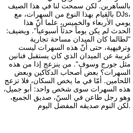
بالساهرين. لكن سمحت لنا في هذا الصيف
بالقيام بهذا النوع من السهرات، مع DJs،
يومي الأربعاء والخميس، علما أنّ هذا
الحدث لم يكن يوماً حدثاً أسبوعياً". ويضيف:
"لطالما كان الميدان مساحة تجارية
وترفيهية، حتى أنّ هذه السهرات ليست
غريبة عن الميدان الذي كان يستقبل فنانين
مثل جورج وسوف". من ينزعج إذا من هذه
السهرات؟ بعض أصحاب الدكاكين وبعض
اللحامين. أمّا في ما يخص السكان، فلا تزعج
هذه السهرات سوى شخص واحد: أبو جميل،
وهو رجل طاعن في السنّ، صديق الجميع،
لكن النوم صديقه المفضل اليوم.