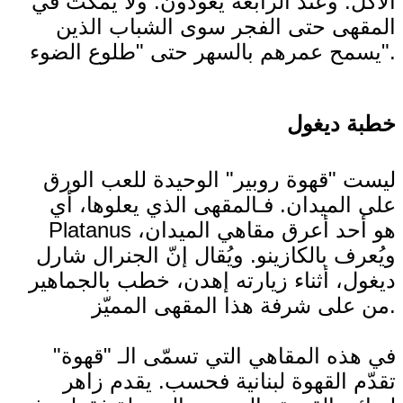
الأكل. وعند الرابعة يعودون. ولا يمكث في
المقهى حتى الفجر سوى الشباب الذين
يسمح عمرهم بالسهر حتى "طلوع الضوء".
خطبة ديغول
ليست "قهوة روبير" الوحيدة للعب الورق
على الميدان. فـالمقهى الذي يعلوها، أي
Platanus هو أحد أعرق مقاهي الميدان،
ويُعرف بالكازينو. ويُقال إنّ الجنرال شارل
ديغول، أثناء زيارته إهدن، خطب بالجماهير
من على شرفة هذا المقهى المميّز.
في هذه المقاهي التي تسمّى الـ "قهوة"
تقدّم القهوة لبنانية فحسب. يقدم زاهر