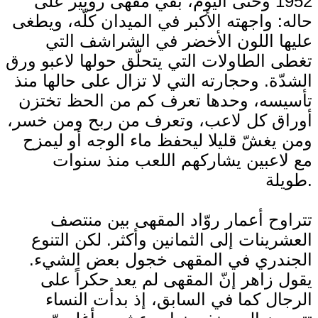
1952 وحتى اليوم، بقي مقهى روبير على
حاله: واجهته الأكبر في الميدان كلّه، ويطغى
عليها اللون الأخضر في الشراشف التي
تغطى الطاولات التي يتحلّق حولها لاعبو ورق
الشدّة. وحجارته التي لا تزال على حالها منذ
تأسيسه، وحدها تعرف كم من الحظ تختزن
أوراق كل لاعب، وتعرف من ربح ومن خسر،
ومن يغشّ قليلا ليحفظ ماء الوجه أو ليمزح
مع لاعبين يشاركهم اللعب منذ سنوات
طويلة.
تتراوح أعمار روّاد المقهى بين منتصف
العشرينات إلى الثمانين وأكثر. لكن التنوع
الجندري في المقهى خجول بعض الشيء.
يقول زاهر إنّ المقهى لم يعد حكراً على
الرجال كما في السابق، إذ بدأت النساء