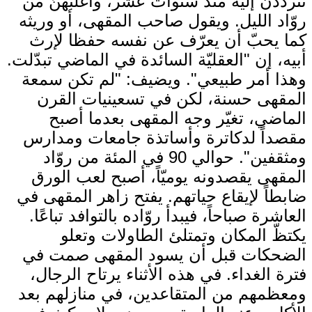
تترددن إليه منذ سنوات عشر، وأغلبهنّ من
روّاد الليل. ويقول صاحب المقهى، أو وريثه
كما يحبّ أن يعرّف عن نفسه حفظا لإرث
أبيه، إن "العقليّة السائدة في الماضي تبدّلت.
وهذا أمر طبيعي". ويضيف: "لم تكن سمعة
المقهى حسنة، لكن في تسعينيات القرن
الماضي، تغيّر وجه المقهى بعدما أصبح
مقصداً لدكاترة وأساتذة جامعات ومدارس
ومثقفين". حوالي 90 في المئة من روّاد
المقهى يقصدونه يوميّاً، أصبح لعب الورق
ضابطاً لإيقاع حياتهم. يفتح زاهر المقهى في
العاشرة صباحاً، فيبدأ روّاده بالتوافد تباعًا.
يكتظّ المكان وتمتلئ الطاولات وتعلو
الضحكات قبل أن يسود المقهى صمت في
فترة الغداء. في هذه الأثناء يرتاح الرجال،
ومعظمهم من المتقاعدين، في منازلهم بعد