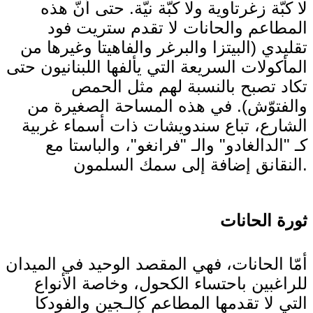
لا كبّة زغرتاوية ولا كبّة نيّة. حتى أنّ هذه
المطاعم والحانات لا تقدم ستريت فود
تقليدي (البيتزا والبرغر والفاهيتا وغيرها من
المأكولات السريعة التي يألفها اللبنانيون حتى
تكاد تصبح بالنسبة لهم مثل الحمص
والفتوّش). في هذه المساحة الصغيرة من
الشارع، تباع سندويشات ذات أسماء غربية
كـ "الدالغادو" والـ "فرانغو"، والباستا مع
النقانق إضافة إلى سمك السلمون.
ثورة الحانات
أمّا الحانات، فهي المقصد الوحيد في الميدان
للراغبين باحتساء الكحول، وخاصة الأنواع
التي لا تقدمها المطاعم كالـجين والفودكا