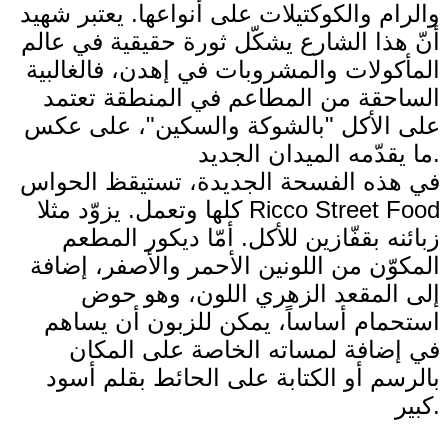
والرام والكوكتيلات على أنواعها. يعتبر شهيد
أنّ هذا الشارع يشكّل ثورة حقيقية في عالم
المأكولات والمشروبات في إهدن، فالغالبية
الساحقة من المطاعم في المنطقة تعتمد
على الأكل "بالشوكة والسكين"، على عكس
ما يقدّمه الميدان الجديد.
في هذه الفسحة الجديدة، تستيقظ الحواس
كلها وتعمل. يزوّد مثلا Ricco Street Food
زبائنه بقفّازين للأكل. أمّا ديكور المطعم
المكوّن من اللونين الأحمر والأصفر، إضافة
إلى المقعد الزهري اللون، وهو حوض
استحمام أساساً، يمكن للزبون أن يساهم
في إضافة لمساته الخاصة على المكان
بالرسم أو الكتابة على الحائط بقلم أسود
كبير.