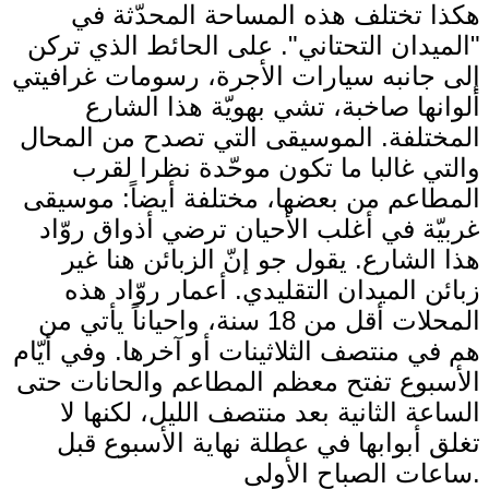
هكذا تختلف هذه المساحة المحدّثة في
"الميدان التحتاني". على الحائط الذي تركن
إلى جانبه سيارات الأجرة، رسومات غرافيتي
ألوانها صاخبة، تشي بهويّة هذا الشارع
المختلفة. الموسيقى التي تصدح من المحال
والتي غالبا ما تكون موحّدة نظرا لقرب
المطاعم من بعضها، مختلفة أيضاً: موسيقى
غربيّة في أغلب الأحيان ترضي أذواق روّاد
هذا الشارع. يقول جو إنّ الزبائن هنا غير
زبائن الميدان التقليدي. أعمار روّاد هذه
المحلات أقل من 18 سنة، واحياناً يأتي من
هم في منتصف الثلاثينات أو آخرها. وفي أيّام
الأسبوع تفتح معظم المطاعم والحانات حتى
الساعة الثانية بعد منتصف الليل، لكنها لا
تغلق أبوابها في عطلة نهاية الأسبوع قبل
ساعات الصباح الأولى.