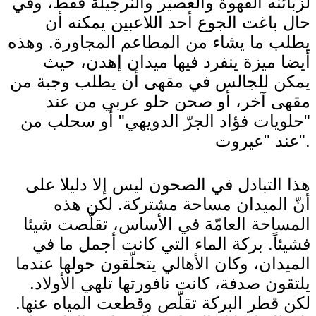
لزبائنه القهوة والعصير والنرجيلة فقط، وفي
حال باغت الجوع أحد اللاعبين يمكنه أن
يطلب ما يشاء من المطاعم المجاورة. وهذه
أيضا ميزة ينفرد فيها ميدان إهدن، حيث
يمكن للجالس في مقهى أن يطلب وجبة من
مقهى آخر، أو صحن حلو عربي من عند
"حلويات فؤاد الجرّ الدويهي" أو سحلب من
عند "عيروت".
هذا التبادل في الصحون ليس إلا دليلا على
أنّ الميدان مساحة مشتركة. لكن هذه
المساحة العامّة في الأساس، تقلّصت شيئا
فشيئاً. بركة الماء التي كانت أجمل ما في
الميدان، وكان الأهالي يتحلّقون حولها عندما
يلتقون صدفة، كانت نافورتها تلهي الأولاد.
لكن قطر البركة تقلّص وقطعت المياه عنها.