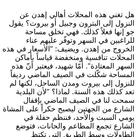
هل تغني هذه المحلات أهالي إهدن عن
النزول إلى البترون وجبيل أو بيروت؟ يقول
جو إنها فعلاً كذلك. فهي تخلق مساحة
للراغبين في السهر وتوفّر عليهم عناء
الخروج من إهدن. ويضيف: "الأسعار في هذه
المحلات تنافسية ومنخفضة قياساً بأماكن
السهر المعتادة". أمّا شهيد، فيعتبر أنّ هذه
المساحة شكّلت في الصيف الماضي رديفاً
للنزول إلى بيروت ومدن الساحل، لكنها لم
تعد كذلك هذه السنة. لماذا؟ "لأن البلدية
سمحت لنا في الصيف الماضي بإقفال
الشارع من الجهتين ليصبح حكراً على المشاة
يومي السبت والأحد، فننظم حفلة في
الشارع تجمع المطاعم والحانات، فتوضع
الطاولات وسط الطريق التي تكتظ