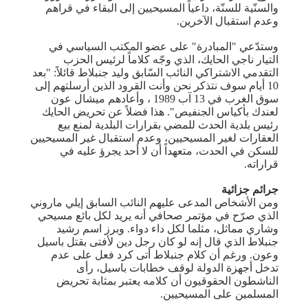
والسنّية للسنّة، داعياً المسيحيين إلى البقاء في قراهم
وعدم استقبال الآخرين.
وستدّعي "المبادرة" على عضو المكتب السياسي في
التيار ناجي الحايك، الذي وجّه كلاماً لرئيس الحزب
التقدمي الاشتراكي النائب السّابق وليد جنبلاط قائلاً: "بعد
10 أيام سوف نتذكر نحن وأنت القرود الذين أرسلتهم إلى
سوق الغرب في 13 آب 1989 ، وأعادهم ميشال عون
لعندك بأكياس الجنفيص". هذا فضلاً عن تحريض الحايك
رئيس بلدية الحدث للمضي بقرارات البلدية لمنع بيع
العقارات لغير المسيحيين، وعدم استقبال غير المسيحيين
للسكن في الحدت، متعهداً أن لا أحد يجرؤ عليه في
قراراته.
جرائم جزائية
ومن الأشخاص المدعى عليهم النائب السابق إيلي ماروني
الذي صرّح في مؤتمر صحافي أنه يريد لكل بائع مسيحي
وشاري مماثل، مثلما لكل داء دواء. وبرز اسم رشيد
جنبلاط الذي قال إنه لو كان رجل دين لأفتى بقتل باسيل
وعون. ورغم أن كلام جنبلاط أتى كرد فعل على عدم
تدخل أجهزة الدولة لوقف خطابات باسيل، رأى
الناشطون الحقوقيون أن كلامه يعتبر بمثابة تحريض
المسلمين على المسيحيين.