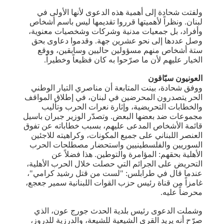
ولفتت شحادة إلى أهمية هذه الدعوى لأنها الأولى في
لبنان. ونظراً لأهميتها قرروا تقديمها ليس باسم أشخاص
وأفراد، بل جمعيات مدنية وشركات وشخصيات معنوية،
وصل عددها إلى نحو عشرين جهة. وقدموا دعاوى بحق
ستة أشخاص منهم مسؤولين حاليين وسابقين، ووقع
الخيار عليهم لأن ما صرّحوا به كان فظيعاً وخطيراً.
العونيون سبّاقون
ووفق شحادة، بينت المتابعة أن مناصري التيار الوطني
الحر يتصدرون المحرضين في لبنان، في إطلاق المواقف
والخطابات التحريضية، وإثارة نعرات الحرب وتأليب
مجموعات ضد بعضها البعض. وتصدّر الوزير جبران باسيل
قائمة الأشخاص المدعى عليهم، بسبب خطاباته عن تفوق
العنصر اللبناني على جميع المكونات، وكراهيته للاجئين
السوريين والفلسطينيين واستحضار مصطلحات الحرب
الأهلية بحقهم: المؤامرة والتوطين. هذا فضلاً عن
التحريض على الجرائم التي حصلت خلال الحرب الأهلية،
عندما قال في طرابلس: "لست من قتل رشيد كرامي"،
غامزاً من قناة رئيس حزب القوات اللبنانية سمير جعجع،
محرضاً عليه.
وشملت الدعوى رئيس بلدية الحدث جورج عون، الذي
صرّح أنه يريد القرى الشيعية للشيعة، والدرزية للدروز،