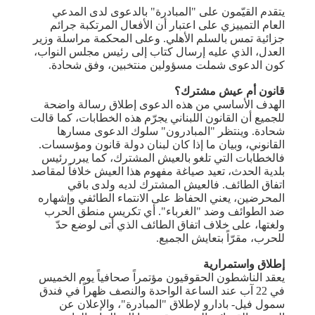
يتقدم القيّمون على "المبادرة" بالدعوى لدى المدعي
العام التمييزي على اعتبار أن الأفعال المرتكبة جرائم
جزائية تمس بالسلم الأهلي. وعلى المحكمة مراسلة وزير
العدل، الذي عليه إرسال كتاب إلى رئيس مجلس النواب،
كون الدعوى شملت مسؤولين منتخبين، وفق شحادة.
قانون أم عيش مشترك؟
الهدف الأساسي من هذه الدعوى إطلاق رسالة واضحة
للجميع أن القانون اللبناني يجرّم هذه الخطابات، كما قالت
شحادة. وينتظر "المبادرون" سلوك الدعوى مسارها
القانوني، وبيان ما إذا كان لبنان دولة قانون ومؤسسات.
فالخطابات التي تلغو بالعيش المشترك، كما يبرر رئيس
بلدية الحدث، تعيد صياغة مفهوم هذا العيش خلافاً لمقاصد
اتفاق الطائف. فالعيش المشترك لديه ولدى باقي
المحرضين، يعني الحفاظ على الانتماء الطائفي وإشهاره
ضد الطوائف وضد "الغرباء". أي تكريس منطق الحرب
ولغتها، على خلاف اتفاق الطائف الذي أتى لوضع حدّ
للحرب، مقرّاً بتعايش الجميع.
إطلاق واستمرارية
يعقد الناشطون الحقوقيون مؤتمراً صحافياً يوم الخميس
في 22 آب عند الساعة الواحدة والنصف ظهراً في فندق
سمول فيل- بادارو لإطلاق "المبادرة"، والإعلان عن