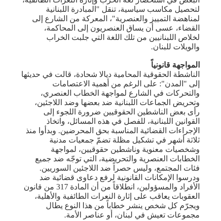
لتحصيل مكاسب سياسية، تنقل "المبادرة اللبنانية
لمناهضة التمييز والعنصرية"، المعركة من الشارع إلى
القضاء، عسى أن يساق العنصريون إلى المحاكمة،
لخلاص اللبنانيين من تلك اللغة التي جلبت الخراب
والويلات للبنان.
المواجهة قانونياً
الناشطة الحقوقية المحامية ديالا شحادة، قالت في حديثها
إلى "المدن": على الرغم من أهمية الاعتصامات
والتحركات في الشارع لمواجهة الخطاب العنصري،
وتحريض الجماعات اللبنانية ضد بعضها وضد اللاجئين،
رأى بعض الناشطين الحقوقيين ضرورة اللجوء إلى
القوانين اللبنانية، للفصل في هذه المسائل، واتخاذ
الإجراءات القضائية المناسبة بحق المحرضين. وبدأوا منذ
ثلاثة أشهر في تشكيل مظلة تضمّ جمعيات مدنية
وشخصيات معنوية وناشطين حقوقيين، لمواجهة
الخطابات العنصرية والتحريضية، التي توجّه ضد جميع
فئات المجتمع، وليس حصراً ضد اللاجئين السوريين.
ودرسوا الإمكانات القانونية لرفع دعاوى قضائية ضد
الأفراد والمسؤولين، انطلاقاً من أن المادة 317 من قانون
العقوبات يعاقب على إثارة النعرات الطائفية والأهلية،
ويجرّم كل شخص ينشر خطاباً من هذا النوع يطال
مجموعات تعيش في لبنان، أو عناصر الأمة.