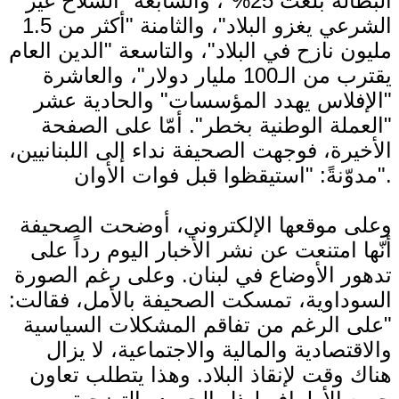
البطالة بلغت 25%"، والسابعة "السلاح غير
الشرعي يغزو البلاد"، والثامنة "أكثر من 1.5
مليون نازح في البلاد"، والتاسعة "الدين العام
يقترب من الـ100 مليار دولار"، والعاشرة
"الإفلاس يهدد المؤسسات" والحادية عشر
"العملة الوطنية بخطر". أمّا على الصفحة
الأخيرة، فوجهت الصحيفة نداء إلى اللبنانيين،
مدوّنةً: "استيقظوا قبل فوات الأوان".
وعلى موقعها الإلكتروني، أوضحت الصحيفة
أنّها امتنعت عن نشر الأخبار اليوم رداً على
تدهور الأوضاع في لبنان. وعلى رغم الصورة
السوداوية، تمسكت الصحيفة بالأمل، فقالت:
"على الرغم من تفاقم المشكلات السياسية
والاقتصادية والمالية والاجتماعية، لا يزال
هناك وقت لإنقاذ البلاد. وهذا يتطلب تعاون