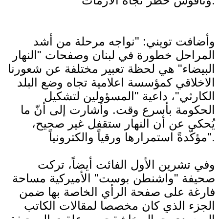
وناقوس خطر تجاه الأزمات.
وأضافت تويني: "نواجه مرحلة من أشد
المراحل خطورة في لبنان وصفحات "النهار
البيضاء" هي لحظة تعبير مختلفة عن شعورنا
الاخلاقي كمؤسسة اعلامية تجاه وضع البلد
الكارثي"، داعية "المسؤولين لتشكيل
الحكومة بأسرع وقت. وأشارت إلى أنّ ما
يُحكى عن أن النهار ستقفل غير صحيح،
مؤكّدةً استمرارها ورقياً والكترونياً".
وفي تشرين الأول الفائت أيضاً، تركت
صحيفة "واشنطن بوست" الأميركية مساحة
فارغة على صفحة الرأي الخاصة بها ضمن
الجزء الذي كان مخصصا لمقالات الكاتب