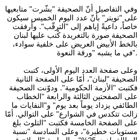
وفي التفاصيل أنّ الصحيفة "بشّرت" متابعيها
على "تويتر" بأنّ عدد اليوم الخميس سيكون
خاصاً، داعيةً إياهم إلى "الترقّب". وأرفقت
الصحيفة صورة بالتغريدة كُتب عليها لبنان
بالخط الأبيض العريض على خلفية سوادء،
في ما يشبه "ورقة النعوة".
وعلى صفحة العدد اليوم الأولى، كتبت
الصحيفة "لبنان"، أمّا على الصفحة الثانية
فكتبت "الأزمة الحكومية". ودوّنت الصحيفة
على الصفحتين الثالثة والرابعة "الخطاب
الطائفي يزداد يوماً بعد يوم" و"النفايات ما
زالت تتكدس في الشوارع" على التوالي. أمّا
على الصفحة الخامسة فكتبت "التلوث بلغ
مستويات خطيرة"، وعلى السادسة "نسبة