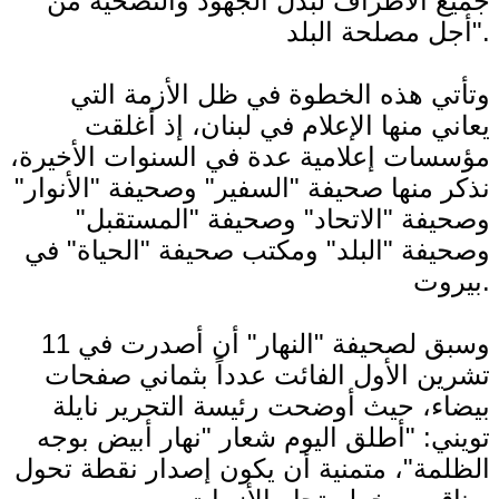
جميع الأطراف لبذل الجهود والتضحية من
أجل مصلحة البلد".
وتأتي هذه الخطوة في ظل الأزمة التي
يعاني منها الإعلام في لبنان، إذ أغلقت
مؤسسات إعلامية عدة في السنوات الأخيرة،
نذكر منها صحيفة "السفير" وصحيفة "الأنوار"
وصحيفة "الاتحاد" وصحيفة "المستقبل"
وصحيفة "البلد" ومكتب صحيفة "الحياة" في
بيروت.
وسبق لصحيفة "النهار" أن أصدرت في 11
تشرين الأول الفائت عدداً بثماني صفحات
بيضاء، حيث أوضحت رئيسة التحرير نايلة
تويني: "أطلق اليوم شعار "نهار أبيض بوجه
الظلمة"، متمنية أن يكون إصدار نقطة تحول