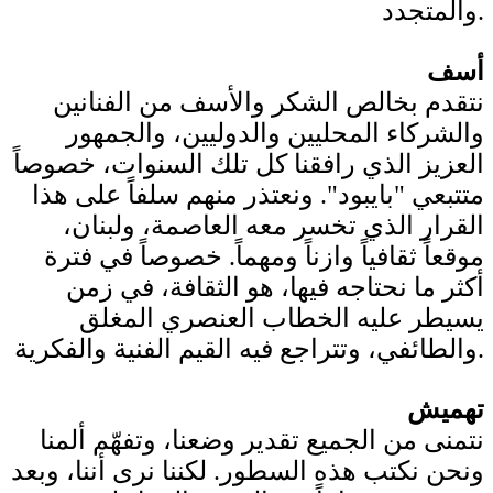
والمتجدد.
أسف
نتقدم بخالص الشكر والأسف من الفنانين
والشركاء المحليين والدوليين، والجمهور
العزيز الذي رافقنا كل تلك السنوات، خصوصاً
متتبعي "بايبود". ونعتذر منهم سلفاً على هذا
القرار الذي تخسر معه العاصمة، ولبنان،
موقعاً ثقافياً وازناً ومهماً. خصوصاً في فترة
أكثر ما نحتاجه فيها، هو الثقافة، في زمن
يسيطر عليه الخطاب العنصري المغلق
والطائفي، وتتراجع فيه القيم الفنية والفكرية.
تهميش
نتمنى من الجميع تقدير وضعنا، وتفهّم ألمنا
ونحن نكتب هذه السطور. لكننا نرى أننا، وبعد