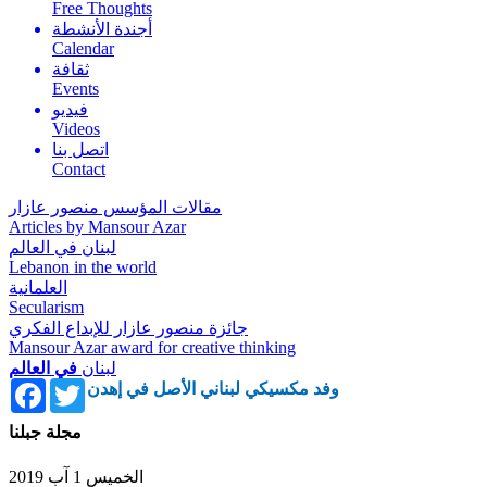
Free Thoughts
أجندة الأنشطة
Calendar
ثقافة
Events
فيديو
Videos
اتصل بنا
Contact
مقالات المؤسس منصور عازار
Articles by Mansour Azar
لبنان في العالم
Lebanon in the world
العلمانية
Secularism
جائزة منصور عازار للإبداع الفكري
Mansour Azar award for creative thinking
لبنان
في العالم
Facebook
Twitter
وفد مكسيكي لبناني الأصل في إهدن
مجلة جبلنا
الخميس 1 آب 2019