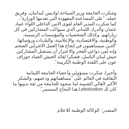
وشكرت الجامعة وزير السياحة اواديس كيدانيان، وفريق
عمله، "على المساعدة المعهودة التي تقدمها الوزارة"،
كما شكرت المدير العام لقوى الامن الداخلي اللواء عماد
عثمان والدرك اللبناني الذي سيواكب المشاركين في كل
زياراتهم، وكذلك الشخصيات والمؤسسات الرسمية،
والوطنية، والاقتصادية، والإعلامية، والبلديات ورؤسائها،
"الذين سيساهمون في إنجاح هذا العمل الاغترابي الضخم.
وإنه لمن دواعي الفخر والاعتزاز أن يستقبل المشاركين
جيش لبنان الباسل، فشكرا لقائد الجيش العماد جوزاف
عون على اللفتة الوطنية الكريمة".
وأخيرا، شكرت مسؤولي وأعضاء الجامعة اللبنانية
الثقافية في العالم على "مساهماتهم ودعمهم، والشكر
الأكبر لأهالي الشبيبة لما منحوه للجامعة من ثقة بدونها ما
كان للـ Leboloution هذا النجاح المستمر".
المصدر: الوكالة الوطنية للاعلام