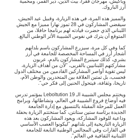
وباكيش، مهرجان فقرا، بيت الدين، دير القمر، ومحمية
أرز الباروك.
والمميز هذه المرة، في هذه الزيارة، وقبيل عيد الجيش،
سيقضي المشاركون في 28 تموز نهارا مميزا مع الجيش
اللبناني الذي حضرت قيادته لهم برنامجا حافلا، من
المتوقع أن يترك في نفوس الشبيبة الأثر الوطني البالغ.
كما وفي كل مرة، سيزرع المشاركون باسم بلدانهم
أشجار أرز في المساحة المخصصة للجامعة في أرز
بشري، كذلك سيتبرع المشاركون بالدم، عربون
مشاركتهم اللبنانيين بالقربى، "لأن من أهداف الزيارة،
ليس تقوية أواصر المشاركين القادمين من مختلف الدول
فحسب، بل تمتين العلاقة بين المتحدرين والوطن الأم،
تاريخا، وثقافة، فيتحول الحنين إلى فكر حي".
ويختتم مجلس الشبيبة الـ Leboltution 19 بمؤتمر تدرس
فيه أوضاع فروع الشبيبة في العالم، ونشاطاتها، وبرامج
العمل للمرحلة المقبلة بالتنسيق مع إدارة الجامعة
الجديدة برئاسة ستين ستانتن، كما ستختتم الزيارة بحفلة
وداعية للوفود المشاركة، ويعود المشاركون بعد هذه
الزيارة التاريخية إلى بلدانهم "ليكونوا العصب الأساسي
في القارات وفي المجالس الوطنية التابعة للجامعة
اللبنانية الثقافية في العالم".