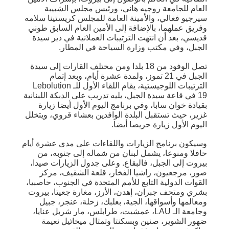
العام للجامعة روجيه هاني، ورئيس مجلس الشبيبة
سيرجيو فغالي، والأمينة العامة للمجلس كريستينا سلامه
وفريق عملهما، بالإضافة إلى الأمين العام السابق طوني
قديسي، بعد أن انتهت الترتيبات العملانية في دير سيدة
الجبل، وفي مكتب وزارة السياحة في المطار.
تصل الوفود من 18 بلدا ومن مختلف القارات إلى سيدة
الجبل في 21 تموز، ولمدة عشرة أيام، وبعد إتمام
الترتيبات اللوجيستية، يقام اللقاء الأول للـ Lebolution
19 في قاعة سيدة الجبل، يليه تدريب على الدبكة اللبنانية
بقيادة خوان سابا، وفي برنامج اليوم الأول أيضا زيارة
غزير، حيث تستقبل البلدة الوافدين بعشاء قروي، ويتخلل
اليوم الأول زيارة حريصا أيضا.
وسيكون برنامج الزيارات واللقاءات على مدى عشرة أيام
حافلا ومنوعا، يشمل لبنان من شماله إلى جنوبه، من
بيروت إلى الجبل، فالبقاع. وعلى جدول الزيارات صيدا،
صور، مرجعيون، راشيا الفخار، قلعة الشقيف، مركز
القوات الدولية التابع للأمم المتحدة في الجنوب، حاصبيا،
بشري ومتحف جبران، إهدن، الأرز، مغارة جعيتا، بيروت
ومعالمها وأسواقها، الجية، بعلبك، زحلة، عنجر، جبيل
وجامعة الـ LAU، عمشيت، طرابلس، مار شربل عنايا،
ضهور الشوير، صنين وبسكنتا وتمثال ميخائيل نعيمة