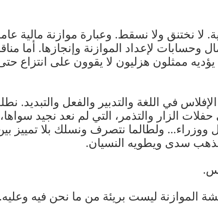
ية. لا نختنق ولا نسقط. وعبارة موازنة مالية عا
مال وحسابات لإعداد الموازنة وإنجازها. أما م
يؤديه ممثلون هزليون لا يقوون على انتزاع حت
إفلاس في اللغة والتدبير والفعل والتبديد. نطل
ي حفلات الزار والتذمر، التي لم نعد نجيد سوا
زراء... ولطالما نتصرف ونسلك بلا تمييز بين ا
ويذهب سدى ويطويه النسيان.
اس.
الموازنة ليست بريئة من ما نحن فيه وعليه.