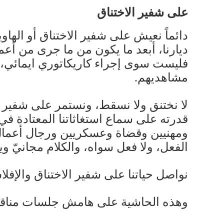
على شفير الاختناق
دائماً نعيش على شفير الاختناق أو الهاو
ديارنا، أبعد ما يكون من ما جرى من أع
فليست سوى إجراء كاريكاتوري ايمائي، 
مشاهديهم.
لا نختنق ولا نسقط، ونستمر على شفير ال
قدرته على سماع استغاثاتنا المعتادة ف
ومهنيين وقضاة وعسكريين ورجال أعمال وو
الفعل، ولا فعل سواه، والكلام مجانيّ 
نواصل حياتنا على شفير الاختناق والإفل
وهذه الحاشية على هامش جلسات مناقشة 