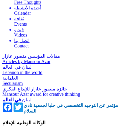
Free Thoughts
أجندة الأنشطة
Calendar
ثقافة
Events
فيديو
Videos
اتصل بنا
Contact
مقالات المؤسس منصور عازار
Articles by Mansour Azar
لبنان في العالم
Lebanon in the world
العلمانية
Secularism
جائزة منصور عازار للإبداع الفكري
Mansour Azar award for creative thinking
لبنان
في العالم
Facebook
Twitter
مؤتمر عن التوجيه التخصصي في حلبا لجمعية نادي
السلام
الوكالة الوطنية للإعلام