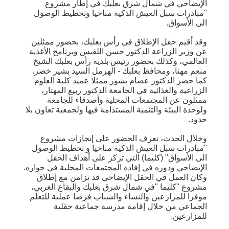
الإيضاحي في شمال شرق بعلبك في إطار مشروع
"مبادرات سبل العيش الذكية مناخيا وتخطيط الوصول
الى الأسواق.
وقد أقيم حفل الإطلاق في رأس بعلبك، بحضور ممثلين
عن وزير الزراعة الدكتور حسن اللقيس وبرنامج الأغذية
العالمي، وكذلك بحضور رئيس بلدية رأس بعلبك الشيخ
منعم مهنا، ومحافظ بعلبك - الهرمل السيد بشير خضر.
كما حضر الدكتور عصام بشور ممثلا عميد كلية العلوم
الزراعية والغذائية في الجامعة الدكتور ربيع المهتار،
ممثلون عن المجتمعات المحلية وأصدقاء للجامعة
ولوحدة البيئة والتنمية المستدامة فيها ولجمعية تعاون بلا
حدود.
وخلال الحدث، تعرف الحضور على إنجازات مشروع
"مبادرات سبل العيش الذكية مناخيا و تخطيط الوصول
الى الأسواق" (كليما) التي تركز على أهداف الحقل
الإيضاحي ودوره في إفادة المجتمعات المحلية في جواره.
وكان العمل في الحقل الإيضاحي قد تزامن مع إطلاق
مشروع "كليما "في شمال شرق بعلبك والبقاع الغربي،
موفرا للمزارعين والنساء والشباب فرصا عملية للتعلم
الجماعي من خلال إقامة مدرسة جماعية حقلية
للمزارعين.