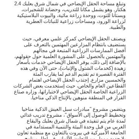
وتبلغ مساحة الحقل الإيضاحي في شمال شرق بعلبك 2.4
هكتار. وهو يشمل مكانا للتدريب، وحضانة للشجيرات،
وبستانا للتوت، ووحدة زراعة مائية، والبيوت البلاستيكية
لزراعة الورود، ومساحات زراعية للنباتات العطرية
والطبية.
ويصنف الحقل الإيضاحي كمركز علمي معرفي، حيث
يستضيف بانتظام المزارعين المهتمين بالتعرف على
أفضل الممارسات الزراعية المتبعة في مجالهم
والمهتمين بالحصول على المشورة العلمية حول حقولهم،
بالإضافة إلى ذلك، يوفر الحقل الإيضاحي خدمات بأسعار
زهيدة (كخدمات الشتول والإنبات)، حتى الآن وفي هذه
الفترة القصيرة تم تقديم الدعم لما يقارب المئة
والخمسين مزارع. إجتذب الحقل الإيضاخي اهتمام
القطاعين العام والخاص، حيث إستخدمت بعض الشركات
الزراعية الخاصة الحقل الإيضاحي لاختباراتها، وزاره صناع
القرار في المنطقة منوهين بالإنتاج الذكي مناخيا.
ويتضمن مشروع "مبادرات سبل العيش الذكية مناخيا
وتخطيط الوصول إلى الأسواق"، مشروع تدريب غذائي
لمدة عام يتم تنفيذه في شمال شرق بعلبك والبقاع
الغربي من قبل وحدة البيئة والتنمية المستدامة في
الجامعة الأميركية في بيروت بالتعاون مع منظمة تعاون
بلا حدود ممول من التعاون الألماني في إطار برنامج