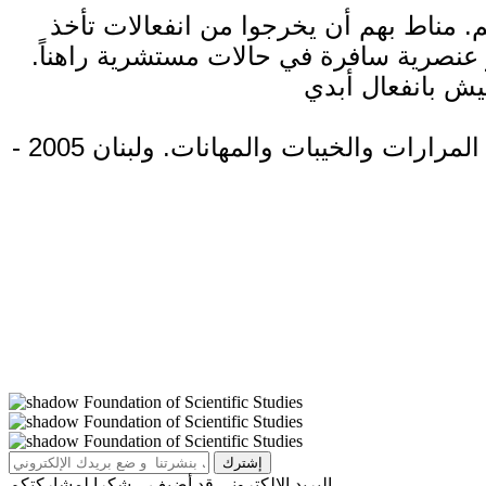
م. مناط بهم أن يخرجوا من انفعالات تأخذ
عنصرية سافرة في حالات مستشرية راهناً.
لبنان ما قبل 1975، مات منذ زمن بعيد ببالغ الحسرة. ولبنان 1990- 2005، تجاوزناه بكثير من المرارات والخيبات والمهانات. ولبنان 2005 -
البريد الإلكتروني قد أضيف .. شكرا لمشاركتكم