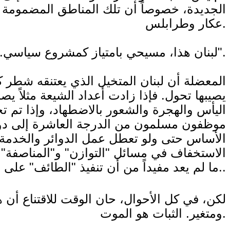
الجديدة، خصوصاً أن تلك المناطق المضمومة إل
عكار وطرابلس.
لبنان هذا، مسيحي بامتياز كمشروع سياسي. لكن مضمون هذا المشروع وشرط بقائه واستمراره أنه "وطن لجميع أبنائه".
المعضلة أن لبنان المتخيل الذي يعتنقه شطر كب
يصيبها تحول. فإذا زادت أعداد الشيعة مثلاً يص
اليأس والهجرة والشعور بالاضطهاد، وإذا تم 
موظفون مسلمون من الدرجة العاشرة إلى دوائر
الأساس حتى ولو تعطل عمل الدوائر والخدمة الع
الاستخفاف في مسائل "التوازن" و"المناصفة" وا
ما لم يعد مفيداً من أن تنفيذ "الطائف" على الوجه الصحيح هو الحل..
لكن، في كل الأحوال، حان الوقت للاقتناع أ
ومتغير. الثبات هو الموت.