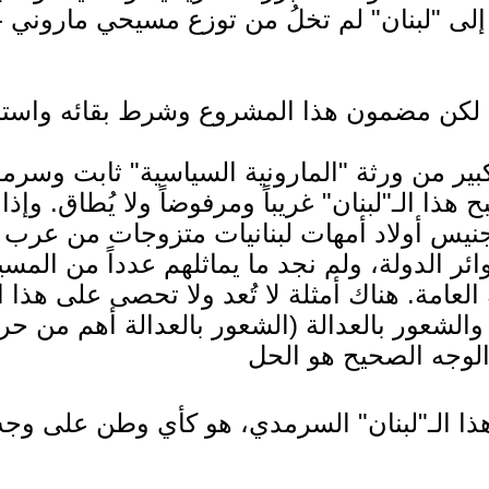
ى "لبنان" لم تخلُ من توزع مسيحي ماروني - 
ير من ورثة "المارونية السياسية" ثابت وسرمد
بح هذا الـ"لبنان" غريباً ومرفوضاً ولا يُطاق.
تجنيس أولاد أمهات لبنانيات متزوجات من عرب
 الدولة، ولم نجد ما يماثلهم عدداً من المس
امة. هناك أمثلة لا تُعد ولا تحصى على هذا الم
لشعور بالعدالة (الشعور بالعدالة أهم من حرفيت
ن هذا الـ"لبنان" السرمدي، هو كأي وطن على 