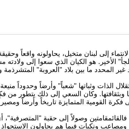
نتماء إلى لبنان متخيل، يحاولونه واقعاً وحقيقة
جأ" الأخير. هو الكيان الذي سعوا إلى ولادته م
لال الذات وثباتها "شعباً" وأرضاً وحدوداً مني
ا وبثقافتها. وكان السعي إلى ذلك يتطور من ف
 فالقائمقامتين وصولاً إلى حقبة "المتصرفية"، أ
ات ومصاعب ونكبات فيما هم يحاولون الاستحواذ