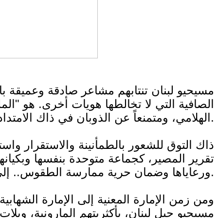
مسيحيو لبنان تنتابهم مشاعر صادقة وعميقة بالا
الصافية التي لا تخالطها هويات أخرى. هو "المل
الهلامي، ومتمنعاً عن الذوبان في ذاك الامتداد غير المحدد ما بين بلاد "العروبة" المتشرذمة وعوالم الإسلام المتلاطمة.
ذاك التوق للشعور بالطمأنينة والاستقرار واستق
تقرير المصير، كجماعة متوحدة بنفسها وبكيانه
ورعاياها وضمان حرية ممارسة الطقوس.. إلى فكرة القومية المتمايزة تاريخاً وأرضاً ومصيراً.
ومن زمن الإمارة المعنية إلى الإمارة الشهابية
مسيحيو جبل لبنان، بأكثريتهم المارونية، ويل