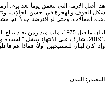
هذا أصل الأزمة التي تتعمق يوماً بعد يوم. أ
شكل الخوف والهجرة في أحسن الحالات، وتتحو
هذه انفعالات، وحتى لو افترضنا جدلاً أنها مشروعة ومفهومة، فلن تكون أبداً حلاً. لا يمكن العيش بانفعال أبدي.
2019، شارف على الانتهاء بفشل "السيادة والحرية والاستقلال".
وإذا كان لبنان للمسيحيين أولاً، فماذا هم فاعل
المصدر: المدن