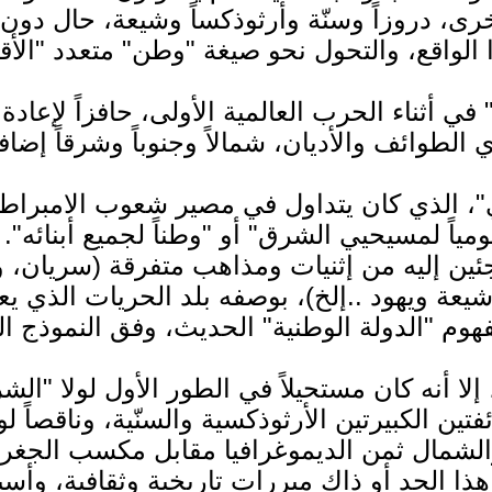
رى، دروزاً وسنّة وأرثوذكساً وشيعة، حال دون
ي أثناء الحرب العالمية الأولى، حافزاً لإعادة 
، الذي كان يتداول في مصير شعوب الامبراطو
قومياً لمسيحيي الشرق" أو "وطناً لجميع أبنائه".
اجئين إليه من إثنيات ومذاهب متفرقة (سريان،
شيعة ويهود ..إلخ)، بوصفه بلد الحريات الذي 
إلا أنه كان مستحيلاً في الطور الأول لولا "الش
تين الكبيرتين الأرثوذكسية والسنّية، وناقصاً لو
لشمال ثمن الديموغرافيا مقابل مكسب الجغرافي
ى هذا الحد أو ذاك مبررات تاريخية وثقافية، وأسب