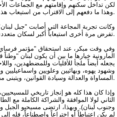
لكن تداخل سكنهم وإقامتهم مع الجماعات الأخ
وهذا ما دفعهم إلى الاقتراب من استيعاب هذا الواقع، والتحول نحو صيغة "وطن" متعدد "الأقليات" لهم فيه نسبة وازنة وغالبة إلى حد ما.
وكانت تجربة المجاعة التي أصابت "جبل لبنان" ف
تفرض مرة أخرى استيعاباً أكبر لسكان متعددي الطوائف والأديان، شمالاً وجنوباً وشرقاً إضافة إلى ولاية بيروت ساحلاً.
وفي وقت مبكر، عند استحقاق "مؤتمر فرساي"
المارونية خيارها ما بين أن يكون لبنان "وطناً 
يجعله أيضاً ملجأ للأقليات وللمضطهدين، والل
وشهود يهوه، وبهائيين وعلويين واسماعيليين و
المساواة والعدالة وسيادة القوانين، ويتبنى مفهوم "الدولة الوطنية" الحديث، وفق النموذج الذي يسود الغرب.
وإذا كان هذا كله هو إنجاز تاريخي للمسيحيين، 
الثاني لولا الموافقة والشراكة الكاملة مع الطائف
وجنوب لبنان). وبهذا، ارتضى مسيحيو الجبل وا
لم يكن اعتباطاً أو اختراعاً واصطناعاً، فله إل