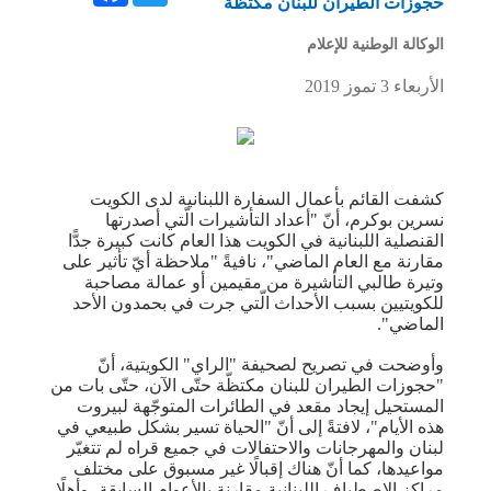
حجوزات الطيران للبنان مكتظة
الوكالة الوطنية للإعلام
الأربعاء 3 تموز 2019
كشفت القائم بأعمال السفارة ال​لبنان​ية لدى ​الكويت​
نسرين بوكرم، أنّ "أعداد التأشيرات الّتي أصدرتها
القنصلية اللبنانية في الكويت هذا العام كانت كبيرة جدًّا
مقارنة مع العام الماضي"، نافيةً "ملاحظة أيّ تأثير على
وتيرة طالبي التأشيرة من مقيمين أو عمالة مصاحبة
للكويتيين بسبب الأحداث الّتي جرت في ​بحمدون​ الأحد
الماضي".
وأوضحت في تصريح لصحيفة "الراي" الكويتية، أنّ
"حجوزات الطيران للبنان مكتظّة حتّى الآن، حتّى بات من
المستحيل إيجاد مقعد في الطائرات المتوجّهة ل​بيروت​
هذه الأيام"، لافتةً إلى أنّ "الحياة تسير بشكل طبيعي في
لبنان والمهرجانات والاحتفالات في جميع قراه لم تتغيّر
مواعيدها، كما أنّ هناك إقبالًا غير مسبوق على مختلف
مراكز الاصطياف اللبنانية مقارنة بالأعوام السابقة، وأهلًا