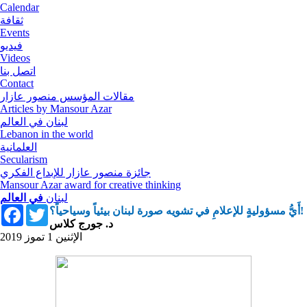
Calendar
ثقافة
Events
فيديو
Videos
اتصل بنا
Contact
مقالات المؤسس منصور عازار
Articles by Mansour Azar
لبنان في العالم
Lebanon in the world
العلمانية
Secularism
جائزة منصور عازار للإبداع الفكري
Mansour Azar award for creative thinking
لبنان
في العالم
Facebook
Twitter
أَيُّ مسؤوليةٍ للإعلامِ في تشويه صورة لبنان بيئياً وسياحياً؟!
د. جورج كلاس
الإثنين 1 تموز 2019