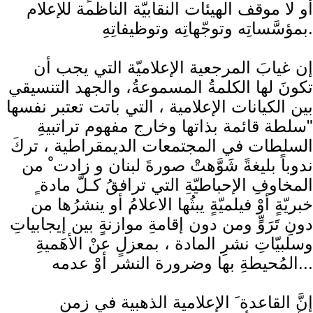
أو لا موقف الهيئات النقابيّة الناظمة للإعلام
بمؤسَّساتِه وتوجّهاتِه وتوظيفاتِهِ.
إن غيابَ المرجعية الإعلاميّة التي يجب أن
تكونَ لها الكلمةُ المسموعةُ، والجهد التنسيقي
بين الكيانات الإعلامية ، التي باتت تعتبر نفسها
"سلطة قائمة بذاتها وخارج مفهوم تراتبيةِ
السلطات في المجتمعات الديمقراطية ، تركَ
ندوباً بليغةً شَوَّهتْ صورةَ لبنان و زادت ْ من
المخاوفِِ الإحباطيّةِ التي ترافقُ كـلَّ مادة ٍ
خبريّةٍ أوْ فيلميّةٍ يبثُها الاعلامُ أو ينشرُها من
دونِ تَرَوٍّ ومن دون إقامةِ موازنةٍ بين إيجابياتِ
وسلبيّاتِ نشرِ المادة ، بمعزلٍ عنْ الأهَميةِ
المُحيطةِ بها وضرورة النشر أوْ عدمه...
إنَّ ​القاعدة​ َ الإعلامية الذهبية في زمنِ