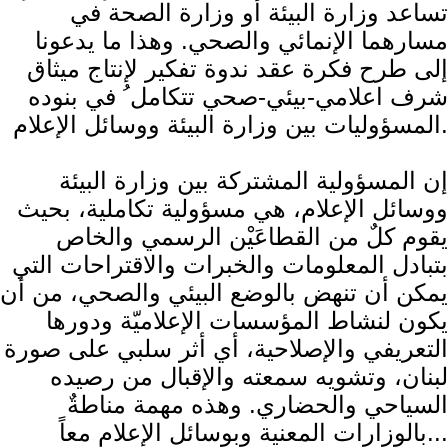
تساعد ​وزارة البيئة​ أو ​وزارة الصحة​ في
مسارهما الإنمائي والصحي. وهذا ما يدعونا
إلى طرح فكرة عقد ندوة تفكير لإنتاج ميثاق
شرف اعلامي-بيئي-صحي تتكامل ُ في بنوده
المسؤوليات بين وزارة البيئة ووسائل الإعلام.
إن المسؤولية المشتركة بين وزارة البيئة
ووسائل الإعلام، هي مسؤولية تكاملية، بحيث
يقوم كلٌ من القطاعَيْن الرسمي والخاص
بتبادل المعلومات والخبرات والاقتراحات التي
يمكن أن تنهض بالوضع البيئي والصحي، من أن
يكون لنشاط المؤسسات الإعلاميّة ودورها
التعريفي والإصلاحية، أي أثر سلبي على صورة
لبنان، وتشويه سمعته والإقبال من رصيده
السياحي والحضاري. وهذه مهمة مناطةٌ
بالوزارات المعنية وبوسائل الإعلام معاً...