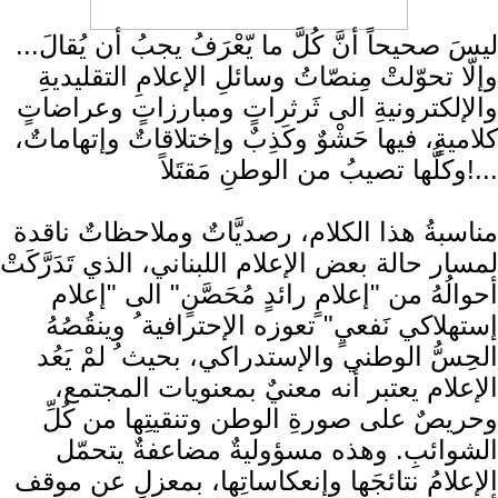
ليسَ صحيحاً أنَّ كُلَّ ما يّعْرَفُ يجبُ أن يُقالَ...
وإلّا تحوّلتْ مِنصّاتُ وسائلِ الإعلامِ التقليديةِ
والإلكترونيةِ الى ثَرثراتٍ ومبارزاتٍ وعراضاتٍ
كلاميةٍ، فيها حَشْوٌ وكَذِبٌ وإختلاقاتٌ وإتهاماتٌ،
وكلُّها تصيبُ من الوطنِ مَقتَلاً!...
مناسبةُ هذا الكلام، رصديَّاتٌ وملاحظاتٌ ناقدة
لمسار حالة بعض الإعلام ال​لبنان​ي، الذي تَدَرَّكَتْ
أحوالُهُ من "إعلامٍ رائدٍ مُحَصَّنٍ" الى "إعلام
إستهلاكي نَفعيٍ" تعوزه الإحترافية ُ وينقُصُهُ
الحِسُّ الوطني والإستدراكي، بحيث ُ لمْ يَعُد
الإعلام يعتبر أنه معنيٌ بمعنويات المجتمع،
وحريصٌ على صورةِ الوطن وتنقيتِها من كُلِّ
الشوائبِ. وهذه مسؤوليةٌ مضاعفةٌ يتحمّل
الإعلامُ نتائجَها وإنعكاساتِها، بمعزلٍ عن موقف