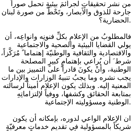
من نشر تحقيقاتٍ لجرائمَ بيئيةٍ تحمل صوراً
جارحة للذوق والأبصار، وتَحْطُ من صورة لبنان
الحضارية؟.
فالمطلوبُ من الإعلامِ بكلِّ فنونِه وانواعِه، أن
يولي القضايا البيئية والصحية والاجتماعية
والاقتصادية والثقافية والوطنيّة إهتماما ً مُرَكَّزاً،
شرط َ أن يُراعي بإهتمامٍ كبيرٍ المصلحة
الوطنية، وأنْ يكونَ قادراً على التمييز بين ما
يجب نشره وما يجبُ تنبيهُ الوزارات والإدارات
المعنية إليه. وبذلك يكون الإعلام أميناً لرسالته
بمتابعة الحقائق وكشفها، ووفياً لإلتزاماتِهِ
الوطنية ومسؤوليته الإجتماعية.
ان الإعلام الواعي لدوره، بإمكانه أن يكون
شريكاً بالمسؤولية في تقديم خدماتٍ معرفيّةٍ