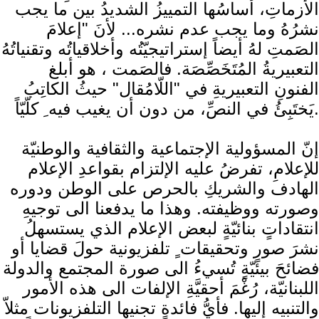
الأزماتِ، أساسُها التمييزُ الشديدُ بين ما يجب
نشرُهُ وما يجب عدم نشره... لأنَ "إعلامَ
الصَمتِ لهُ أيضاً إستراتيجيّتُه وأخلاقياتُه وتقنياتُهُ
التعبيريةُ المُتَخَصِّصَة. فالصَمت ، هو أبلغ
ُالفنونِ التعبيريةِ في "اللّامُقال" حيثُ الكاتِبُ
يَختَبِئُ في النصِّ، من دون أن يغيب فيه ِ كلّيّاً.
إنّ المسؤولية الإجتماعية والثقافية والوطنيّة
للإعلامِ، تفرضُ عليه الإلتزام بقواعدِ الإعلام
الهادف والشريكِ بالحرص على الوطن ودوره
وصورته ووظيفته. وهذا ما يدفعنا الى توجيهِ
انتقاداتٍ بنائيّةٍ لبعض الإعلام الذي يستسهلُ
نشرَ صورٍ وتحقيقات ٍ تلفزيونية حولَ قضايا أو
فضائحَ بيئيّةٍ تُسيءُ الى صورة المجتمع و​الدولة​
اللبنانيّة، رُغْمَ أحقيَّةِ الإلفات الى هذه الأمور
والتنبيه إليها. فأيُّ فائدةٍ تجنيها التلفزيونات مثلاّ