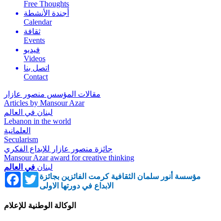
Free Thoughts
أجندة الأنشطة
Calendar
ثقافة
Events
فيديو
Videos
اتصل بنا
Contact
مقالات المؤسس منصور عازار
Articles by Mansour Azar
لبنان في العالم
Lebanon in the world
العلمانية
Secularism
جائزة منصور عازار للإبداع الفكري
Mansour Azar award for creative thinking
لبنان
في العالم
Facebook
Twitter
مؤسسة أنور سلمان الثقافية كرمت الفائزين بجائزة
الابداع في دورتها الاولى
الوكالة الوطنية للإعلام