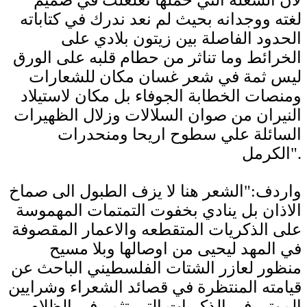
لغته ووجدانه بحيث لم نعد ندرك في كتاباته
الحدود الفاصلة بين زيتون بلادي على
الخرائط وما تناثر من حطام قلبه على الورق
ليس ثمة في شعر غسان مكان للشعارات
ومنصات الخطابة الجوفاء بل مكان لاستيلاد
النيران من صوان السلالات وزلال الظهيرات
السائلة علي سطوح اريحا ومنحدرات
الكرمل".
واردف:"الشعر هنا لا يزف الطبول الى صماخ
الاذان بل ينادي بخفوت التمتمات المهموسة
على الذكريات المتقطعه والاعمار المقصوفة
في المهد ليحيى من اوصالها وبلا مسيح
منظور لعازر الشتات الفلسطيني الباحث عن
قيامته المنتظرة في قصائد الشعراء وشرايين
الموتى في الذكريات التي تثمر في الظلام