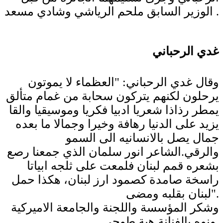
الوزير السابق ملحم الرياشي وشادي مسعد .
غدي الرحباني
وقال غدي الرحباني: "العظماء لا يموتون
يرحلون لكنهم يتركون سحابة من غمام متألق
يمطر رذاذا شعريا ادبيا فكريا وموسيقيا والقا
يزيد على الدنيا رهافة وخيرا وجمالا ما بعده
جمال يصل بالانسانيه الى السمو
والرقي.الشاعر انور سلمان الذي جمعنا رصع
بشعره قمم لبنان فلمعت على ثلجه ابياتا
راسخة صامدة كصمود ارز لبنان، هكذا حمل
لبنان بقلبه ومضى".
وشكر المؤسسة واللجنة والجامعة الاميركية
ونوه بالفنانة هبة طوجي.