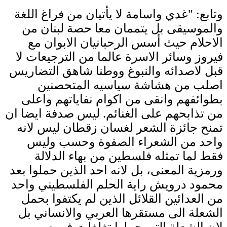
وتابع: "غدي واسامة لا يأتيان من فراغ اللغة
والموسيقى بل يتممان معا حصة لبنان من
الاحلام حيث أسس الرحبانيان الابوان مع
فيروز وسائر الاسرة عالما من الترجيعات لا
قبل لاصدائه والنبوغ ووطنا شاهق التضاريس
اصلب من هشاشة سياسيه المتحصنين
بطوائفهم وانقى من اكوام نفاياتهم واعلى
من تذابحهم على الغنائم. ليس صدفة ايضا ان
تمنح جائزة الشعر لغسان زقطان ليس لانه
واحد من الشعراء الصفوة وحسب وليس
فقط لما تمثله فلسطين من بهاء الدلالة
ورمزية المعنى، بل لانه احد الذين حملوا بعد
محمود درويش راية الحلم الفلسطيني واحد
من العدائين القلائل الذين لم يكتفوا بحمل
الشعلة الى مستقرها العربي والانساني بل
لان الشعلة التي حملها تغلغلت في صميم