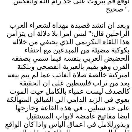
لوقع فم بيروت على خد رام الله والعكس
صحيح ".
وبعد ان انشد قصيدة مهداة لشعراء العرب
الراحلين قال:" ليس امرا بلا دلالة ان يتزامن
هذا اللقاء التكريمي الذي يحتفي من خلاله
بكوكبة مضيئة من المبدعين مع احتفاء
الحضيض العربي بنفسه فيما سمي بصفقه
القرن وهو يقيم بالعبرية الفصحى وبلكنة
اميركية خالصة صلاة الغائب عما لم يتم بيعه
بعد من تراب فلسطين على ان الحقيقة
كالصدف ليست عمياء بالكامل حيث الموت
يعوي في الزبد الدامي الي الفيالق المتهالكة
على حد سيلين . في هذه القاعة وخارجها
ايضا مفاتيح غامضة لابواب المستقبل
وبذورللامل في اعماق الياس واذا كان الواقع