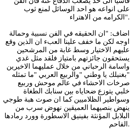
قاسيا الى حد يصعب الدفاع عنه فان الفن
على انواعه هو احد الوسائل لمنع ثوب
الكرامه من الاهتراء".
اضاف: "ان الحقيقه في الفن نسبية وحمالة
اوجه لكن ما خفف علينا العبء ان الذين وقع
عليهم الاختيار وسط غابة من المرشحين
يستحقون جائزتهم بامتياز فلقد مثل غدي
واسامة الرحباني من خلال عمليهما الاخيرين
"بغنيلك يا وطني "والربيع العربي "ما تمثله
صرخات الاحشاء في عالم موحش وربيع
خلبي يتوزع ضحاياه بين سنابك الطغاة
وسواطير الظلاميين كما ان صوت هبة طوجي
ينهض بنصيهما العميقين نهوض سرب من
البلابل المؤنثة بفينيق الاسطورة وورد رمادها
الفاحم.