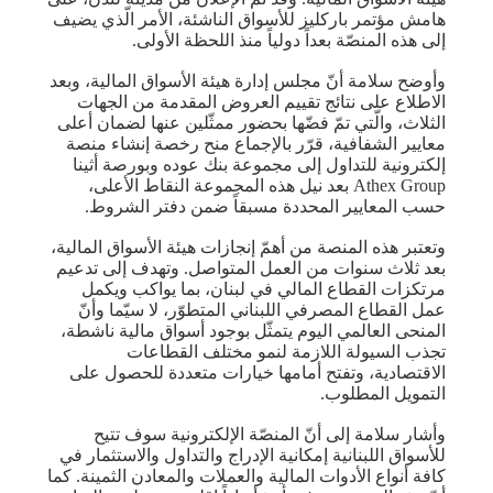
هامش مؤتمر باركليز للأسواق الناشئة، الأمر الّذي يضيف
إلى هذه المنصّة بعداً دولياً منذ اللحظة الأولى.
وأوضح سلامة أنّ مجلس إدارة هيئة الأسواق المالية، وبعد
الاطلاع على نتائج تقييم العروض المقدمة من الجهات
الثلاث، والّتي تمّ فضّها بحضور ممثّلين عنها لضمان أعلى
معايير الشفافية، قرّر بالإجماع منح رخصة إنشاء منصة
إلكترونية للتداول إلى مجموعة بنك عوده وبورصة أثينا
Athex Group بعد نيل هذه المجموعة النقاط الأعلى،
حسب المعايير المحددة مسبقاً ضمن دفتر الشروط.
وتعتبر هذه المنصة من أهمّ إنجازات هيئة الأسواق المالية،
بعد ثلاث سنوات من العمل المتواصل. وتهدف إلى تدعيم
مرتكزات القطاع المالي في لبنان، بما يواكب ويكمل
عمل القطاع المصرفي اللبناني المتطوّر، لا سيّما وأنّ
المنحى العالمي اليوم يتمثّل بوجود أسواق مالية ناشطة،
تجذب السيولة اللازمة لنمو مختلف القطاعات
الاقتصادية، وتفتح أمامها خيارات متعددة للحصول على
التمويل المطلوب.
وأشار سلامة إلى أنّ المنصّة الإلكترونية سوف تتيح
للأسواق اللبنانية إمكانية الإدراج والتداول والاستثمار في
كافة أنواع الأدوات المالية والعملات والمعادن الثمينة. كما