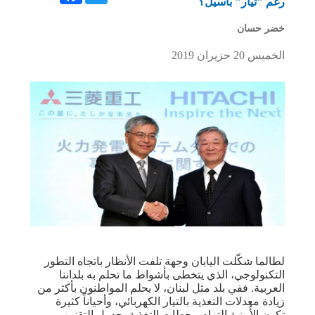
رغم "تيار" باسيل؟
خضر حسان
الخميس 20 حزيران 2019
لطالما شكّلت اليابان وجهة تلفت الأنظار باتجاه التطور
التكنولوجي، الذي يتخطى بأشواط ما تحلم به بلداننا
العربية. ففي بلد مثل لبنان، لا يحلم المواطنون بأكثر من
زيادة معدلات التغذية بالتيار الكهربائي، وأحياناً كثيرة
تكون الأُمنية التزام محطات التغذية بجدول التقنين