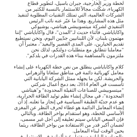
لخطة وزير الخارجية، جبران باسيل، لتطوير قطاع
الكهرباء، شكّلت مجالاً للاستثمار بالنسبة للكثير من
الشركات العالمية، التي تمتلك التقنيات المطلوبة لتنفيذ
مثل هذه المشاريع. وهذا ما عبّر عنه نائب الرئيس
التنفيذي لشركة ميتسوبيشي هيتاشي، يوشيوكي
واكاباياشي. فأثناء حديث لـ"المدن"، قال واكاباياشي "إننا
مهتمون بلبنان، لأن اللبنانيين جدّيين اليوم، ونحن نستطيع
تقديم الخيارين، على المدى القصير والبعيد"، معتبراً أن
"معاملنا تتطابق مع متطلبات دولتكم، لذلك نحن
ملتزمون بالمساهمة ببناء هذه القدرات في بلدكم".
كلام واكاباياشي ينطلق من نص خطة الكهرباء على إنشاء
معامل كهربائية دائمة في مناطق سلعاتا والزهراني
والحريشة. لكن ما يجهله ممثل الشركة اليابانية التي
تأسست في العام 2014، بعد دمج أعمال شركتي
"ميتسوبيشي للصناعات الثقيلة المحدودة" و"هيتاشي
المحدودة"، في مجال إنشاء نظم توليد الطاقة الحرارية،
هو عدم جديّة الطبقة السياسية في إنجاز ما تعلنه. إذ أن
إنشاء المعامل الدائمة هو غطاء لحرف النظر عن المغزى
الأساسي للخطة، وهو استقدام بواخر الطاقة. وبالتالي
فإن السعي الياباني سيتم تعليقه إلى أجل غير مسمى،
لضمان أكبر قدر من الاستفادة من بواخر الطاقة، ريثما
يحين الوقت لبناء المعامل.
والحماسة اليابانية سبقتها رغبة ألمانية في الاستثمار في