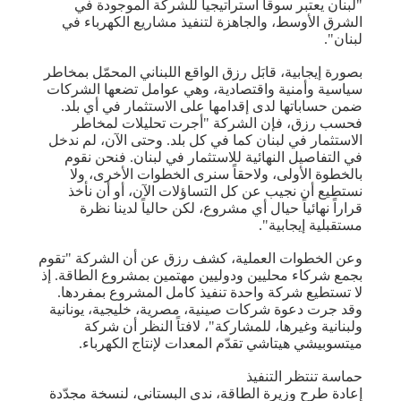
"لبنان يعتبر سوقاً استراتيجياً للشركة الموجودة في
الشرق الأوسط، والجاهزة لتنفيذ مشاريع الكهرباء في
لبنان".
بصورة إيجابية، قابَل رزق الواقع اللبناني المحمّل بمخاطر
سياسية وأمنية واقتصادية، وهي عوامل تضعها الشركات
ضمن حساباتها لدى إقدامها على الاستثمار في أي بلد.
فحسب رزق، فإن الشركة "أجرت تحليلات لمخاطر
الاستثمار في لبنان كما في كل بلد. وحتى الآن، لم ندخل
في التفاصيل النهائية للاستثمار في لبنان. فنحن نقوم
بالخطوة الأولى، ولاحقاً سنرى الخطوات الأخرى، ولا
نستطيع أن نجيب عن كل التساؤلات الآن، أو أن نأخذ
قراراً نهائياً حيال أي مشروع، لكن حالياً لدينا نظرة
مستقبلية إيجابية".
وعن الخطوات العملية، كشف رزق عن أن الشركة "تقوم
بجمع شركاء محليين ودوليين مهتمين بمشروع الطاقة. إذ
لا تستطيع شركة واحدة تنفيذ كامل المشروع بمفردها.
وقد جرت دعوة شركات صينية، مصرية، خليجية، يونانية
ولبنانية وغيرها، للمشاركة"، لافتاً النظر أن شركة
ميتسوبيشي هيتاشي تقدّم المعدات لإنتاج الكهرباء.
حماسة تنتظر التنفيذ
إعادة طرح وزيرة الطاقة، ندى البستاني، لنسخة مجدّدة