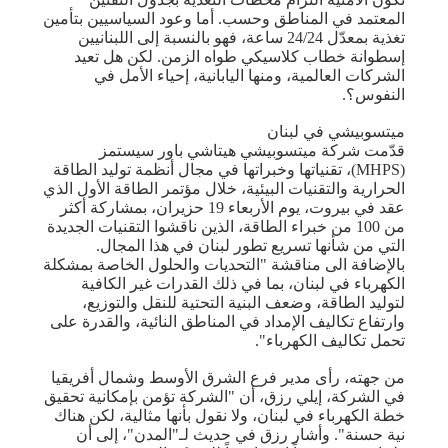
المعتمد في المناطق وحسب. أما وعود السياسيين بتأمين
تغذية بمعدّل 24/24 ساعة، فهو بالنسبة إلى اللبنانيين
إسطوانة خطاب كلاسيكي طواه الزمن. لكن هل تعيد
الشركات العالمية، ومنها اليابانية، إحياء الأمل في
النفوس؟.
ميتسوبيشي في لبنان
قدّمت شركة ميتسوبيشي هيتاشي باور سيستمز
(MHPS)، تقنياتها وخبراتها في مجال أنظمة توليد الطاقة
الحرارية والتقنيات البيئية، خلال مؤتمر الطاقة الأول الذي
عقد في بيروت، يوم الأربعاء 19 حزيران، بمشاركة أكثر
من 100 من خبراء الطاقة، الذين ناقشوا التقنيات الجديدة
التي من شأنها تسريع تطور لبنان في هذا المجال.
بالإضافة الى مناقشة "التحديات والحلول الخاصة بمشكلة
الكهرباء في لبنان، بما في ذلك القدرات غير الكافية
لتوليد الطاقة، وضعف البنية التحتية للنقل والتوزيع،
وارتفاع تكاليف الإمداد في المناطق النائية، والقدرة على
تحمل تكاليف الكهرباء".
من جهته، رأى مدير فرع الشرق الأوسط وشمال أفريقيا
في الشركة، إيلي رزق، أن "الشركة تؤمن بإمكانية تحقيق
خطة الكهرباء في لبنان، ولا نقول بأنها مثالية، لكن هناك
نية حسنة". وأشار رزق في حديث لـ"المدن"، إلى أن