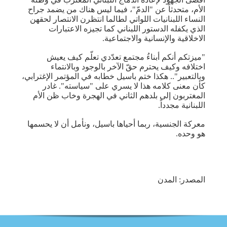
الأم، متحدثاً عن "الدمّ"، فيما ليس هناك من يضمد جراح
النساء اللبنانيات اللواتي لطالما انتظرن الانتصار لحقهن
الذي يكفله الدستور اللبناني كما تجيزه الاعتبارات
الاخلاقية والإنسانية والاجتماعية.
"ميزتكم أنكم أبناءُ مجتمع تعدّدي تعلّم كيف يعيش
اختلافه وكيف يحترم حقّ الآخر بالوجود وبالانتماء
وبالتعبير".. هكذا ختم باسيل خطابه في المؤتمر الإغترابي،
كأن معنى كلامه هذا لا يسري على "سياسته". غادر
المغتربون إلى بلدهم الثاني في الهجرة وخاب ظن الأم
اللبنانية مجدداً.
معركة الجنسية، ربما أحياها باسيل، ونأمل أن لا يحسمها
هو وحده.
المصدر: المدن