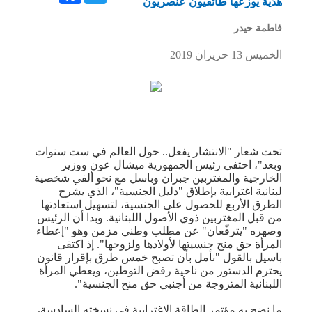
هدية يوزعها طائفيون عنصريون
فاطمة حيدر
الخميس 13 حزيران 2019
تحت شعار "الانتشار يفعل.. حول العالم في ست سنوات
وبعد"، احتفى رئيس الجمهورية ميشال عون ووزير
الخارجية والمغتربين جبران وباسل مع نحو ألفي شخصية
لبنانية اغترابية بإطلاق "دليل الجنسية"، الذي يشرح
الطرق الأربع للحصول على الجنسية، لتسهيل استعادتها
من قبل المغتربين ذوي الأصول اللبنانية. وبدا أن الرئيس
وصهره "يترفّعان" عن مطلب وطني مزمن وهو "إعطاء
المرأة حق منح جنسيتها لأولادها ولزوجها". إذ اكتفى
باسيل بالقول "نأمل بأن تصبح خمس طرق بإقرار قانون
يحترم الدستور من ناحية رفض التوطين، ويعطي المرأة
اللبنانية المتزوجة من أجنبي حق منح الجنسية".
ما نضح به مؤتمر الطاقة الاغترابية في نسخته السادسة،