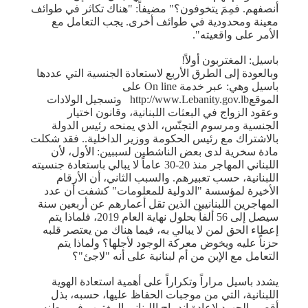
أنصفهم. فمِمَ يتخوفون؟" مضيفاً: "هناك تكاثر في طوائف
معينة ومحدودية في طوائف أخرى. يجب التعامل مع
الأمر على واقعيته".
باسيل: المغتربون أولاً!
وبالعودة إلى الطرق الأربع لاستعادة الجنسية التي عددها
باسيل وهي: عبر خدمة On line على
الموقعhttp://www.Lebanity.gov.lb وتسجيل الولادات
وعقود الزواج في البعثات اللبنانية، وقانون اختيار
الجنسية ومرسوم التجنّس، الذي يمنحه رئيس الدولة
بالاشتراك مع رئيس الحكومة ووزير الداخلية.. فقد شكلت
مادة سخرية لدى بعض الناشطين لسببين: الأول، لأن
اللبناني المهاجر منذ 20-30 عاماً لا يبالي باستعادة جنسيته
اللبنانية، حسب تعبيرهم. والسبب الثاني، أن الأرقام
الأخيرة لمؤسسة "الدولية للمعلومات" كشفت أن عدد
المهاجرين اللبنانيين الذين تقل أعمارهم عن أربعين سنة
سيصل إلى 56 ألفاً بحلول نهاية العام 2019، فلماذا يتم
إعطاء الحق لمن لا يبالي به، فيما هناك من يعتصر قلبه
حزناً عليه ويخوض معركة الوجود لأجلها؟ ولماذا يتم
التعامل مع الإبن من أم لبنانية على أنه "لاجئ"؟
يشدد باسيل مراراً وتكراراً على أهمية استعادة الهوية
اللبنانية، التي من موجبات الحفاظ عليها، حسبه، بذل
أقصى الجهود لإعادة اندماج اللبناني المغترب في وطنه