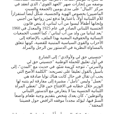
بوصفه من إنجازات صهر "العهد القوي"، الذي انعقد في
مركز "البيال" على مدى يومين (الجمعة والسبت
الماضيين) بخصوص الهوية والجنسية، شكّل أيضاً استفزازاً
للأم اللبنانية أولاً، باعتبارها تدفع ثمن زواجها من أجنبي
وإنجابها أطفالاً ليسوا من أب لبناني، إذ ينص قانون
الجنسية اللبناني الصادر في عام 1925 والمعدل في 1960
"يعد لبنانيا من ولد من أب لبناني"، كما أغضب الجمعيات
النسائية والحقوقية المعنية بهذا الملف، بالإضافة إلى
الأحزاب والقوى السياسية المتبنية للقضية، كونها تتعلق
بالمساواة النظرية في الدستور بين الرجل والمرأة.
"جنسيتي حق لي ولأولادي": إلى الشارع
في أول تعليق للحملة الوطنية "جنسيتي حق لي
ولأسرتي"، تتوجه كريمة شبّو، في حديث مع "المدن"، إلى
باسيل بالقول تعليقاً على تصريحه: "الكلمة الأصح التي
يجب أن تقال في حال كانت هناك نوايا صادقة هي
"نعمل" وليس "نأمل"، مشيرة إلى مفارقة لم يتنبه لها
الوزير خلال خطابه في الافتتاح حين قال "تعطي المرأة
اللبنانية الجنسية بما لا يتعارض مع الدستور اللبناني
والتوطين"، كأن يعدك شخص بتقديم وجبة طعام واضعاً
السمّ فيها، ليؤكد مجدداً موقفه الرافض حول قضيتنا
المحقة".