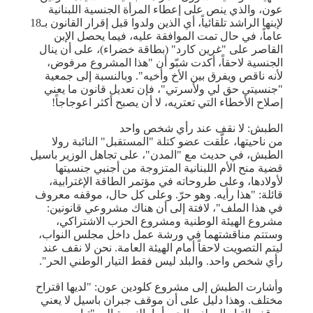
عون، والذي ينص على إعطاء المرأة الجنسية اللبنانية
لإبنها الراشد تلقائياً، أي الذين ولدوا قبل إقرار القانون بـ18
عاماً، في حال تمت الموافقة عليه، فيما يحصل الإبن
القاصر على "غرين كارد" (بطاقة خضراء)، على أن ينال
الجنسية لاحقاً، أكدت شبّو أن "هذا المشروع مرفوض،
لأنه ناقص ويفرق بين الأخ وأخيه". وبالنسبة إلى جمعية
"جنسيتي حق لي ولأسرتي"، فإن تعديل قانون ما يعني
إصلاح الأخطاء التي تعتريه، لا أن يصبح أكثر اعوجاجاً!
الطبش: لا نقف عند رأي شخص واحد
من ناحيتها، علّقت عضو كتلة "المستقبل" النائبة رولا
الطبش، في حديث مع "المدن"، على تجاهل الوزير باسيل
قضية منح الأم اللبنانية المتزوجة من أجنبي جنسيتها
لأولادها، وعلى طروحاته في مؤتمر الطاقة الإغترابية،
قائلة: "هذا رأيه. وهو حرّ. وعلى كل حال، موقفه معروف
في هذا الملف"، لافتة إلى أن هناك مشروعي قانونين:
مشروع الهيئة الوطنية ومشروع الحزب الاشتراكي،
وستتم مناقشتهما في ورشة عمل داخل مجلس النواب،
ليتم التصويت لاحقاً أمام الهيئة العامة. نحن لا نقف عند
رأي شخص واحد. والبلد ليس فقط التيار الوطني الحر".
وأشارت الطبش إلى مشروع كلودين عون: "لديها اقتراح
مختلف. وهذا دليل على أن موقف جبران باسيل لا يعني