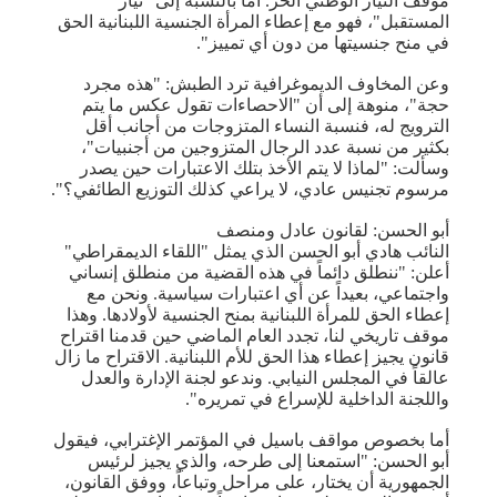
موقف التيار الوطني الحر. أما بالنسبة إلى "تيار
المستقبل"، فهو مع إعطاء المرأة الجنسية اللبنانية الحق
في منح جنسيتها من دون أي تمييز".
وعن المخاوف الديموغرافية ترد الطبش: "هذه مجرد
حجة"، منوهة إلى أن "الاحصاءات تقول عكس ما يتم
الترويج له، فنسبة النساء المتزوجات من أجانب أقل
بكثير من نسبة عدد الرجال المتزوجين من أجنبيات"،
وسألت: "لماذا لا يتم الأخذ بتلك الاعتبارات حين يصدر
مرسوم تجنيس عادي، لا يراعي كذلك التوزيع الطائفي؟".
أبو الحسن: لقانون عادل ومنصف
النائب هادي أبو الحسن الذي يمثل "اللقاء الديمقراطي"
أعلن: "ننطلق دائماً في هذه القضية من منطلق إنساني
واجتماعي، بعيداً عن أي اعتبارات سياسية. ونحن مع
إعطاء الحق للمرأة اللبنانية بمنح الجنسية لأولادها. وهذا
موقف تاريخي لنا، تجدد العام الماضي حين قدمنا اقتراح
قانون يجيز إعطاء هذا الحق للأم اللبنانية. الاقتراح ما زال
عالقاً في المجلس النيابي. وندعو لجنة الإدارة والعدل
واللجنة الداخلية للإسراع في تمريره".
أما بخصوص مواقف باسيل في المؤتمر الإغترابي، فيقول
أبو الحسن: "استمعنا إلى طرحه، والذي يجيز لرئيس
الجمهورية أن يختار، على مراحل وتباعاً، ووفق القانون،