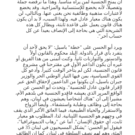
أن يمنح الجنسية لمن يراه مناسباً. وهذا ما نرفضه جملة
وتفصيلاً، لأنه يخضع للإستنسابية والمزاجية. وقد يخضع
لاعتبارات مذهبية وطائفية نحن بغنى عنها. وبالتالي، لن
يكون هناك معيار عادل فيه. ولهذا السبب، لا بد أن يكون
هناك قانون يعمل على قاعدة ثابتة، ويطال كل هذه
الشريحة التي هي بحاجة إلى الإنصاف بعيداً عن كل
حساب آخر".
ويرد أبو الحسن على "خطة" باسيل: "لا يحق لأحد أن
يتفرد بأي قرار بالدولة. البلد محكوم بالقانون أولاً
والدستور والتوازنات ثانياً. وكنت أتمنى من هذا الفريق أو
غيره أن يكون الداعم الأول في مقترحنا في مشروع
قانون الجنسية، لكن لم يتأخر الوقت كثيراً. وأدعو كل
القوى السياسية، بمن فيها التيار الوطني الحر والوزير
جبران باسيل، أن يكونوا من الداعمين لإحقاق الحق عبر
اإقرار قانون عادل للجنسية". وتحدث أبو الحسن عن
الواقع المرير الذي يعيشه فاقدو الجنسية في بلدهم الأم،
مشيراً إلى أن "هناك أشخاصاً يعيشون في لبنان، وهم
بحاجة إلى وظائف وطبابة واستشفاء.. وأيضاً الزواج
والاستقرار والحياة الطبيعية، فيما العائق الأكبر الذي يقف
في وجههم هو الجنسية اللبنانية. لذا، المطلوب هو معيار
ثابت، أي حقوق الإنسان". أما عن "رهاب الديموغرافيا"،
فيقول أبو الحسن: "يشكل المسيحيون في لبنان 35 في
المئة، وهم لهم نصف السلطة في لبنان. كما إن الطائف