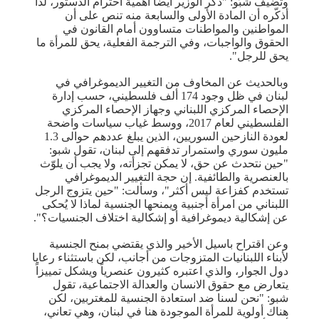
وتضيف شبّو: "ذكر الوزير أيضاً أهمية احترام الدستور، لذا
أذكّره أن المادة الأولى والسابعة منه تنص على أن
المواطنين والمواطنات متساوون أمام القانون في
الحقوق والواجبات، وفي الترجمة الفعلية، يحق للمرأة ما
يحق للرجل".
وبالحديث عن المخاوف من التغيير الديموغرافي في
لبنان في ظل وجود 174 ألف فلسطيني، حسب إدارة
الإحصاء المركزي اللبناني وجهاز الإحصاء المركزي
الفلسطيني لعام 2017، ووسط غياب سياسات واضحة
لعودة النازحين السوريين، الذين يبلغ عددهم حوالى 1.3
مليون سوري واستمرار تدفقهم إلى لبنان، تقول شبو:
"حين نتحدث عن حق، لا يمكن تجزأته، ولا يجب أن يلوّث
بالعنصرية والطائفية. إن حجة التغيير الديموغرافي
تستخدم كفزاعة ليس أكثر"، وسألت: "حين يتزوج الرجل
اللبناني من امرأة أجنبية ويمنحها الجنسية لماذا لا يُحكى
عن إشكالية ديموغرافية أو إشكالية اختلاف الجنسيات؟".
وعن اقتراح باسيل الأخير والذي يقتضي بمنح الجنسية
لأبناء اللبنانيات المتزوجات من أجانب، لكن باستثناء رعايا
دول الجوار، والذي اعتبره كثيرون عنصرياً ويشكل تمييزاً
يتعارض مع حقوق الانسان والعدالة الاجتماعية، تقول
شبو: "نحن لسنا ضد استعادة الجنسية للمغتربين، لكن
هناك أولوية للمرأة الموجودة هنا في لبنان، وهي تعاني،