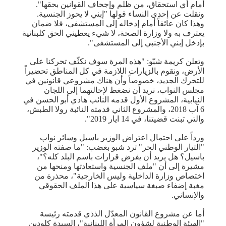
أمام أي استحقاق، من ظلم وإجحاف القوانين بحقها".
ونقلت عن إحدى النساء قولها "إبني لا يحوز الجنسية.
وهذا كان عائقاً أمام إدخاله إلى المستشفى، فلا ضمان
يعترف به ولا وزارة الصحة، لا شيء يعطيني الحق كلبنانية
بإدخل إبني الأجنبي إلى المستشفى".
وتعلن كريمة شبّو: "هذه المرة سوف نكثّف تحركنا على
الأرض، ونقوم بالزيارات اللازمة في كل المناطق تحضيراً
للتحرك الجديد، خصوصاً وأن هناك مشروعي قانونين في
مجلس النواب، نريد أن نضغط لإحالتهما إلى اللجان
النيابية، المشروع الأول قدمه النائب هادي أبو الحسن في
6 آب 2018، والمشروع الثاني قدمته النائبة رولا الطبش،
والتي تبنت قضيتنا، في 14 ايار 2019".
ورداً على احتمال اعتراض الوزير باسيل وسائر نواب
"التيار الوطني الحر" ترد شبو بغضب: "ما صفته الوزير
باسيل؟ هل يريد أن يفرض قرارات باسم البلد كله؟"،
مشيرة إلى أن "ملف الجنسية واستعادتها ومنحها من
اختصاص وزارة الداخلية وليس الخارجية"، محذرة من
مغبة إضفاء صبغة سياسية على هذا الملف الحقوقي
والإنساني.
أما عن مشروع القانون المعدّل الذذي قدمته رئيسة
"الهيئة الوطنية لشؤون المرأة اللبنانية"، السيدة كلودين