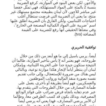
والأجور، لكن بعض البنود في الموازنة، كرفع الضريبة
بنسبة 2 بالمئة على المواد المستهلكة، فهي تمثّل خفضاً
غير مباشر للأجور، لأن لبنان بطبيعته مجتمع مستهلك غير
منتج، ما يعني أن الضريبة التي فرضت ستطال أغلب
احتياجات اللبنانيين، ولكن الفارق بأن الضريبة أطلق عليها
اسم "ضريبة على المواد الكمالية المصنعة في الخارج"،
وفي معناها الحقيقي أنها رفع للضريبة على القيمة
المضافة (tva).
توافقية الحريري
أيضاً، يرمي باسيل إلى ما هو أبعد من ذلك من خلال
طروحاته، فهو يعتبر أنه لا بأس بتأخير الموازنة، طالما أن
النتيجة ستكون جيدة جداً على الخزينة اللبنانية، وبإمكان
لبنان أن ينتظر أياماً لإنجاز هكذا موازنة نوعية، وبالتالي
ليس هناك من ضرورة للإستعجال، وإلى جانب تقديم
نفسه بصورة منقذ المالية ورواتب الموظفين
والعسكريين، فهو أيضاً بطريقة أو بأخرى، يعمل على
طمأنة المصارف من خلال الطروحات التي يتقدم بها،
عبر عدم ذهابه باتجاه فرض ضرائب على فوائد الودائع
المصرفية، وبذلك يكون قد كسب الطرفين معاً، وطالما
أن الأمر يرضي المصارف، فهذا يعني أنه يرضي أيضاً
رئيس الحكومة سعد الحريري، الذي يحرص على عدم