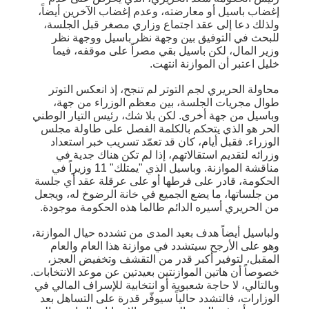
إغضاب باسيل أو معارضته، وعدم إغضاب الآخرين أيضاً،
ولذلك دعا إلى عقد اجتماع وزاري مصغر قبل الجلسة،
للبحث في التوفيق بين وجهة نظر باسيل ووجهة نظر
وزير المال، لكن باسيل بقي مصراً على موقفه، فيما
خليل اعتبر أن الموازنة انتهت.
محاولة الحريري لجم التوتر لم تنجح، إذ انعكس التوتر
طوال مجريات الجلسة، بين معظم الوزراء من جهة،
وباسيل من جهة أخرى. لكن بلا شك، رئيس التيار الوطني
الحر هو الذي يتحكم بالكلمة الفصل على طاولة مجلس
الوزراء. فقبل أيام، كان قد تعمّد تسريب خبر استعداد
وزرائه لتقديم استقالاتهم، إذا لم تكن هناك جدية في
مناقشة الموازنة. وباسيل الذي "يمتلك" 11 وزيراً في
الحكومة، قادر على فرطها أو على عرقلة عقد أي جلسة
من جلساتها، ما يضع الجميع في خانة الرضوخ له، ويجعل
من الحريري أسيره الدائم طالما هذه الحكومة موجودة.
ولباسيل أيضاً هدف بعيد المدى من تشدده حيال الموازنة،
وهو على الأرجح سيتشدد في موازنة هذا العام والعام
المقبل، لتوفير أكبر قدر من التقشف وتخفيض العجز،
خصوصاً أن هاتين الموازنتين بعيدتين عن موعد الانتخابات.
وبالتالي، لا حاجة شعبوية أو انتخابية للإسراف المالي في
الوزارات، فالتشدد حالياً سيوفّر قدرة على التساهل بعد