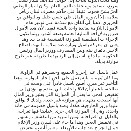
وهنا كانت الدولة بحاجة إلى حوالى 11 ألف مليار بشكل
سريع، لتسديد مستحقات الدين العام. وكان التيار الوطني
الحرّ يشنّ هجوماً عنيفاً على حاكم مصرف لبنان رياض
سلامة، إلا أن وزير المال علي حسن خليل وبالتوافق مع
الحريري، ذهبا إلى اتفاق مع سلامة على توفير هذه
الأموال اللازمة بفائدة واحد بالمئة فقط، لأن هذه الأموال
ضرورية لإراحة المالية العامة بضعة أشهر، ريثما تكون
الإجراءات التطبيقية للموازنة التقشفية قد بدأت. وهذا
يعني أن معركة باسيل وتياره ضد سلامة، انتهت لصالح
الأخير، باتفاق بينه وبين المصارف ووزير المال ورئيس
الحكومة، ما دفع باسيل إلى الرد بهذه الطريقة عبر طرح
موازنة بديلة.
عمل باسيل على إحراج الجميع، وحصرهم في الزاوية.
وما كان يُتهم به بأنه يعمل على تأخير إنجاز الموازنة، وهذا
التأخير غير مبرر، أصبح باسيل قادراً على وضعه في
صالحه، باعتبار أن الاقتراحات التي يتقدم بها تؤدي إلى
تخفيض العجز، ما يعني أن الموازنة التي يعتبر وزير المال
أنها أصبحت منتهية، هي موازنة غير جدية. ولذلك لا يوافق
عليها وزير الخارجية. هكذا، وضع باسيل خصومه في خانة
واحدة، وهي أن الموازنة التي جرى إعدادها فيها ثغرات،
والدليل أن اقتراحاته تؤمن المزيد من التقشف، وتسهم
في تخفيض العجز. وهذا ما جاء على لسان وزير الإعلام
جمال الجراح بعد جلسة الأربعاء، معتبرأ أنه تم تخفيض