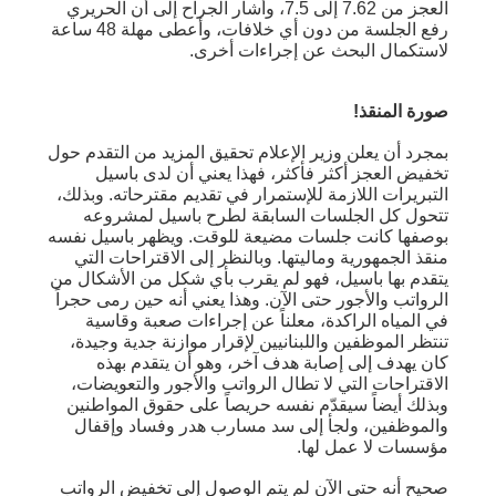
العجز من 7.62 إلى 7.5، وأشار الجراح إلى أن الحريري
رفع الجلسة من دون أي خلافات، وأعطى مهلة 48 ساعة
لاستكمال البحث عن إجراءات أخرى.
صورة المنقذ!
بمجرد أن يعلن وزير الإعلام تحقيق المزيد من التقدم حول
تخفيض العجز أكثر فأكثر، فهذا يعني أن لدى باسيل
التبريرات اللازمة للإستمرار في تقديم مقترحاته. وبذلك،
تتحول كل الجلسات السابقة لطرح باسيل لمشروعه
بوصفها كانت جلسات مضيعة للوقت. ويظهر باسيل نفسه
منقذ الجمهورية وماليتها. وبالنظر إلى الاقتراحات التي
يتقدم بها باسيل، فهو لم يقرب بأي شكل من الأشكال من
الرواتب والأجور حتى الآن. وهذا يعني أنه حين رمى حجراً
في المياه الراكدة، معلناً عن إجراءات صعبة وقاسية
تنتظر الموظفين واللبنانيين لإقرار موازنة جدية وجيدة،
كان يهدف إلى إصابة هدف آخر، وهو أن يتقدم بهذه
الاقتراحات التي لا تطال الرواتب والأجور والتعويضات،
وبذلك أيضاً سيقدّم نفسه حريصاً على حقوق المواطنين
والموظفين، ولجأ إلى سد مسارب هدر وفساد وإقفال
مؤسسات لا عمل لها.
صحيح أنه حتى الآن لم يتم الوصول إلى تخفيض الرواتب