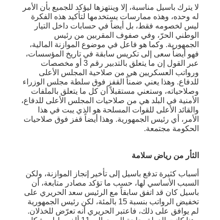
لا يترك باسيل مناسبة، إلا وينتهزها ليؤكد للجميع بأن الأمر
له وحده، وهذه ممارسات يستخدمها لتأكيد هذه الفكرة
ليس لخصومه فقط، بل أيضاً في حسابات داخل التيار
الوطني الحرّ، وفي صفوف المقربين من رئيس
الجمهورية. وكما هو فاعل في موضوع الموازنة المالية،
فهو أيضاً سعى إلى تكريس سابقة في تاريخ المؤسسات،
عبر القول إن ما يتعلق بالتدبير رقم 3 أو مخصصات
ورواتب العسكريين هي من صلاحية المجلس الأعلى
للدفاع. وهذا يعني ضمناً القفز فوق سلطة مجلس الوزراء
وصلاحياته، وستعني مستقبلاً أن كل ما يتعلق بالملفات
الأمنية في البلد هي من صلاحيات المجلس الأعلى للدفاع،
والقائد الأعلى للقوات المسلحة هو الذي يبت في هذا
الأمر، أي رئيس الجمهورية. وهذا أيضاً قفز فوق صلاحيات
الحكومة مجتمعة.
الثأر من رياض سلامة
أسباب كثيرة تدفع باسيل إلى تأخير إنجاز الموازنة، ولكن
السبب الأساسي لها، حسب ما تؤكد مصادر متابعة، أن
باسيل كان قد اتفق سابقاً مع الرئيس سعد الحريري على
تخفيض الرواتب بنسبة 15 بالمئة، لكن رئيس الجمهورية
لم يوافق على ذلك، فاعتبر الحريري أنه تعرّض للخذلان.