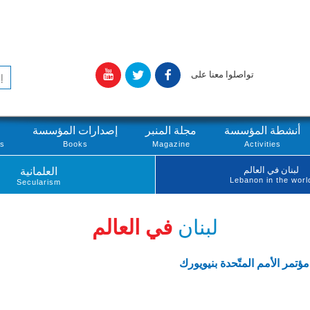
تواصلوا معنا على
أنشطة المؤسسة
مجلة المنبر
إصدارات المؤسسة
ts
Books
Magazine
Activities
لبنان في العالم
العلمانية
Lebanon in the worl
Secularism
لبنان
في العالم
ؤتمر الأمم المتّحدة بنيويورك