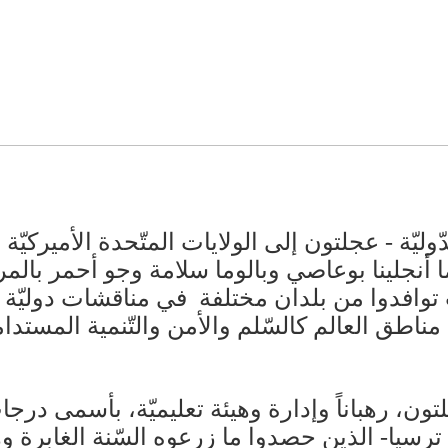
الدّوليّة - عجلتون إلى الولايات المتّحدة الأميركيّة
 2019 وفاز كلّ من ريما أنجلينا بوعاصي وبالوما سلامة وجو
ب توافدوا من بلدان مختلفة في مناقشات دوليّة 
 مناطق العالم كالسّلم والأمن والتّنمية المست
ون، رهباناً وإدارة وهيئة تعليميّة، بأسمى درجات ا
رسيا- الذين حصدوا ما زرعوه السّنة الغابرة وهذ