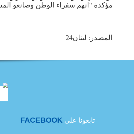
مؤكدة "انهم سفراء الوطن وصانعو المستقبل
المصدر: لبنان24
FACEBOOK
تابعونا على