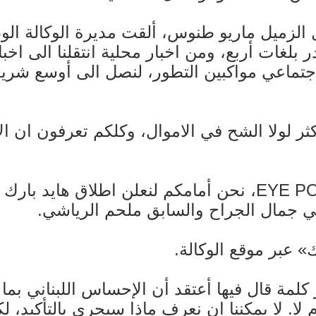
الزميل ماريو طنوس، ألقت مديرة الوكالة الوط
 بلغات أربع، ومن اخبار محلية انتقلنا الى اخب
الاجتماعي مواكبين التطور، لنصل الى أوسع شري
 لولا الشح في الاموال، وكلكم تعرفون ان ال
واليوم، بعدما اطلقنا أخيرا خدمة EYE POLICE، نحن أمامكم ل
لي جمال الجراح والسابق ملحم الرياشي.
 عبر موقع الوكالة.
كلمة قال فيها أعتقد أن الإحساس اللبناني ب
 لا يمكننا ان نعرف ماذا سيجري بالتأكيد، لكنن