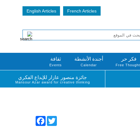
English Articles
French Articles
فكر حر
أجندة الأنشطة
ثقافة
Events
Calendar
Free Though
جائزة منصور عازار للإبداع الفكري
Mansour Azar award for creative thinking
Facebook
Twitter