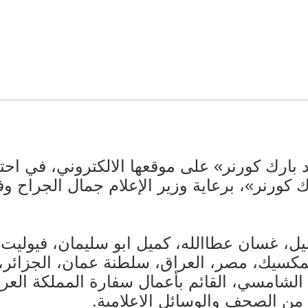
يد بارك كورنر» على موقعها الالكتروني، في ا
رك كورنر»، برعاية وزير الإعلام جمال الجراح 
سيل، غسان عطاالله، كميل ابو سليمان، فيولي
المكسيك، مصر، العراق، سلطنة عمان، الجزائر
الشامسي، القائم بأعمال سفارة المملكة العربي
ن الصحف والوسائل الاعلامية.