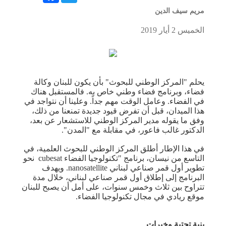
مريم سيف الدين
الخميس 2 أيار 2019
يحلم "المركز الوطني للبحوث" بأن يكون للبنان وكالة
فضاء، وبرنامج فضاء وطني خاص به. فالمستقبل هناك
في الفضاء. وعامل الوقت مهم جداً. وعلينا أن نتواجد في
هذا الميدان، قبل أن تفرض قيود جديدة تمنعنا من ذلك،
وفق ما يقوله مدير المركز الوطني للاستشعار عن بعد،
الدكتور غالب فاعور، في مقابلة مع "المدن".
في هذا الإطار أطلق المركز الوطني للبحوث العلمية، في
التاسع من نيسان، برنامج "تكنولوجيا الفضاء cubesat نحو
تطوير أول قمر صناعي لبناني nanosatellite. ويهدف
البرنامج إلى إطلاق أول قمر صناعي لبناني، خلال مدة
تتراوح بين ثلاث وخمس سنوات، على أمل أن يصبح للبنان
موقع ريادي في مجال تكنولوجيا الفضاء.
بنية تحتية وخبرات