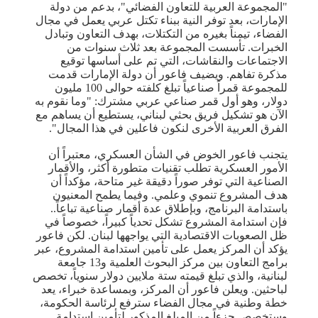
"المجموعة العربية للتعاون الفضائي"، بدعم من دولة
الإمارات، بعد توفر النية ببناء تكتل عربي يعمل في مجال
الفضاء، تيمناً بغيره من التكتلات، بهدف التعاون وتبادل
الخبرات. تأسست المجموعة بعد ثلاث سنوات من
الاجتماعات والنقاشات، التي تم على أساسها توقيع
مذكرة تفاهم. ويضيف فاعور أن دولة الإمارات قدمت
للمجموعة قمراً صناعياً تبلغ كلفته حوالى 100 مليون
دولار، وهو أول قمر صناعي عربي مشترك: "وما نقوم به
الآن هو تشكيل فريق بحثي لبناني، يستطيع أن يساهم مع
الفرق العربية الأخرى لنكون فاعلين في هذا المجال".
يتجنب فاعور الخوض في الشأن العسكري، معتبراً أن
الأمور العسكرية تطلب تقنيات متطورة أكثر، والأقمار
الصناعية التي توفر صوراً دقيقة غير متاحة، مؤكداً أن
هدف المشروع تنموي وعلمي. وفيما يطمح المعنيون
باستدامة البرنامج، وبإطلاق عدة أقمار صناعية تباعاً..
فإن استدامة المشروع تشكل تحدياً كبيراً، خصوصاً في
ظل الصعوبات الاقتصادية التي يواجهها لبنان. لكن فاعور
يؤكد أن المركز يعمل على تأمين استدامة المشروع، عبر
برامج التعاون بين مركز البحوث العلمية و13 جامعة
لبنانية، والذي تبلغ قيمته ستة ملايين دولار سنوياً، تخصص
لباحثين. ويعلن فاعور أن المركز، وبمساعدة خبراء، يعد
خطة وطنية في مجال الفضاء سترفع لرئاسة الحكومة،
وستخصص جزءاً من المبلغ المذكور لتأمين استدامة