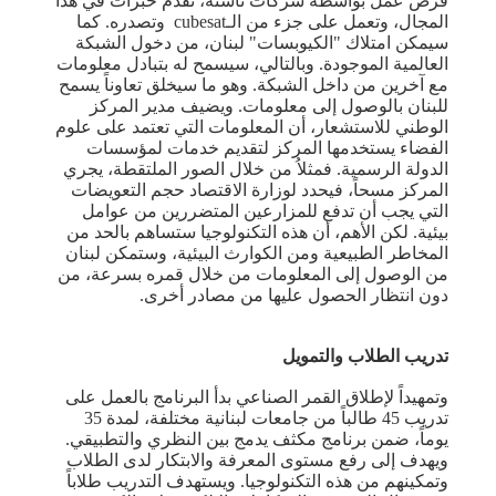
فرص عمل بواسطة شركات ناشئة، تقدم خبرات في هذا
المجال، وتعمل على جزء من الـcubesat وتصدره. كما
سيمكن امتلاك "الكيوبسات" لبنان، من دخول الشبكة
العالمية الموجودة. وبالتالي، سيسمح له بتبادل معلومات
مع آخرين من داخل الشبكة. وهو ما سيخلق تعاوناً يسمح
للبنان بالوصول إلى معلومات. ويضيف مدير المركز
الوطني للاستشعار، أن المعلومات التي تعتمد على علوم
الفضاء يستخدمها المركز لتقديم خدمات لمؤسسات
الدولة الرسمية. فمثلاُ من خلال الصور الملتقطة، يجري
المركز مسحاً، فيحدد لوزارة الاقتصاد حجم التعويضات
التي يجب أن تدفع للمزارعين المتضررين من عوامل
بيئية. لكن الأهم، أن هذه التكنولوجيا ستساهم بالحد من
المخاطر الطبيعية ومن الكوارث البيئية، وستمكن لبنان
من الوصول إلى المعلومات من خلال قمره بسرعة، من
دون انتظار الحصول عليها من مصادر أخرى.
تدريب الطلاب والتمويل
وتمهيداً لإطلاق القمر الصناعي بدأ البرنامج بالعمل على
تدريب 45 طالباً من جامعات لبنانية مختلفة، لمدة 35
يوماً، ضمن برنامج مكثف يدمج بين النظري والتطبيقي.
ويهدف إلى رفع مستوى المعرفة والابتكار لدى الطلاب
وتمكينهم من هذه التكنولوجيا. ويستهدف التدريب طلاباً