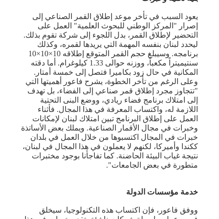
يعود السبب في تأخر موعد إطلاق القمر الصناعي إلى
إصرار "المركز الوطني للبحوث العلمية" العمل على
التحضير لإطلاق القمر، بدل اللجوء إلى شركة تقوم بذلك.
ليحدد لبنان بنفسه المهمة التي يريدها لقمره، وكذلك
برنامجه. وسيبلغ حجم القمر المتوقع إطلاقه 10×10×10
سنتيميتراً مكعباً، ووزنه حوالى 1.33 كيلوغرام. أما دقته
المكانية في حال زود بكاميرا فتصل إلى خمسة أمتار.
وعلى الرغم من تأخر الخطوة، يشرح فاعور أهميتها التي
"تتجاوز مجرد إطلاق قمر صناعي إلى الفضاء، بل تهدف
إلى امتلاك برنامج فضاء ريادي، ووضع البنى التحتية
اللازمة له، واكتساب المعرفة في هذا المجال. فأثناء
العمل على إطلاق البرنامج تبين امتلاك لبنان لإمكانات
وخبرات في مجال الأقمار الصناعية. ويملك بعض الأساتذة
خبرات في المجال اكتسبوها من خلال العمل في بلدان
ككندا وأميركا، لكنهم لا يعملون في هذا المجال في لبنان،
نتيجة غياب البيئة الحاضنة. كما تفاجأنا بوجود مختبرات
متطورة في بعض الجامعات".
خدمة مؤسسات الدولة
ووفق فاعور، فإن اكتساب هذه التكنولوجيا، سيخلق