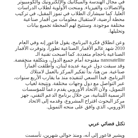
في مجال الهندسة والميكانيك والإلكترونيك والكومبيوتر
والاتصالات والفيزياء. ومنحت الأولوية لطلاب الدراسات
العليا. كما سيشارك الطلاب في تموز المقبل، في تركيب
محطة أرضية، لاستقبال معلومات من أقمار صناعية
مختلفة موجودة. وستتيح لهم المحطة تجميع بيانات
وتحليلها.
وعن انطلاق فكرة البرنامج، يقول فاعور إنه وفي العام
2010 شهد عالم الأقمار الصناعية تطوراً، وتوفرت الأقمار
الصناعية بأحجام متعددة. كما أصبحت تقنية الـ
nanosatellite مفتوحة أمام جميع الدول، وبتكلفة منخفضة.
وقد سبقت دول عربية عديدة لبنان، وأطلقت أقماراً
صناعية. من هنا، بدأ تفكير المركز بالعمل لامتلاك
البرنامج. فبدأ السعي لتنفيذه منذ ما يقارب الأربع سنوات،
عبر التواصل مع دول وجهات مختلفة. ونتيجة لغياب
التمويل، ولأن الاتحاد الأوروبي يقدم دعماً للمؤسسات
الرسمية اللبنانية، من خلال برنامج الدعم التقني، جهز
مركز البحوث اقتراح المشروع، وقدمه إلى الاتحاد
الأوروبي، الذي وافق على منحه التمويل.
تكتل فضائي عربي
ويشير فاعور إلى أنه، ومنذ حوالى شهرين، تأسست