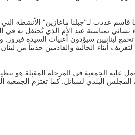
ا قاسم عددت لـ"جبلنا ماغازين" الأنشطة التي 
 للقاء نسائي بمناسبة عيد الأم الذي يُحتفل به في 
يار، كما يجري الإعداد لحفلة Karaoke تجمع لبنانيين سيؤدون أغنيا
وضع Lebanese businesses directory لتعريف أبناء الجالية والقادمين
ل عليه الجمعية في المرحلة المقبلة هو تنظيم 
المجلس البلدي لسياتل. كما تعتزم الجمعية البدء