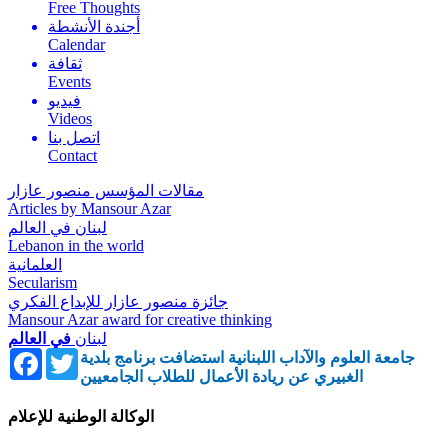
Free Thoughts
أجندة الأنشطة
Calendar
ثقافة
Events
فيديو
Videos
اتصل بنا
Contact
مقالات المؤسس منصور عازار
Articles by Mansour Azar
لبنان في العالم
Lebanon in the world
العلمانية
Secularism
جائزة منصور عازار للإبداع الفكري
Mansour Azar award for creative thinking
لبنان
في العالم
Facebook
Twitter
جامعة العلوم والآداب اللبنانية استضافت برنامج بلدية
الغبيري عن ريادة الأعمال للطلاب الجامعيين
الوكالة الوطنية للإعلام